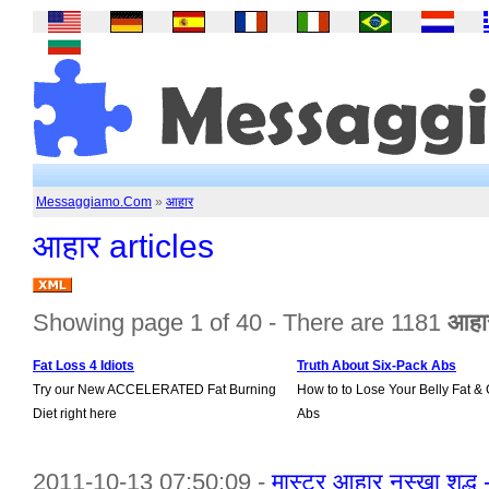
Messaggiamo.Com
»
आहार
आहार articles
Showing page 1 of 40 - There are 1181
आहा
Fat Loss 4 Idiots
Truth About Six-Pack Abs
Try our New ACCELERATED Fat Burning
How to to Lose Your Belly Fat & 
Diet right here
Abs
2011-10-13 07:50:09 -
मास्टर आहार नुस्खा शुद्ध