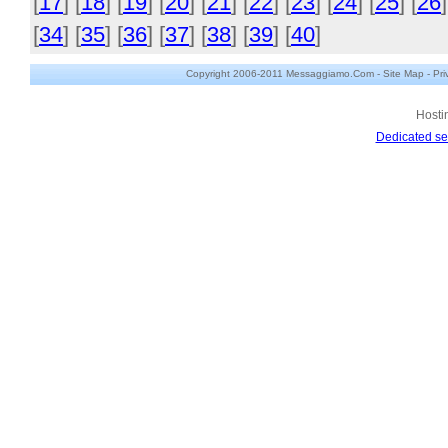
[
17
] [
18
] [
19
] [
20
] [
21
] [
22
] [
23
] [
24
] [
25
] [
26
]
[
34
] [
35
] [
36
] [
37
] [
38
] [
39
] [
40
]
Copyright 2006-2011 Messaggiamo.Com -
Site Map
-
Pri
Hosti
Dedicated se