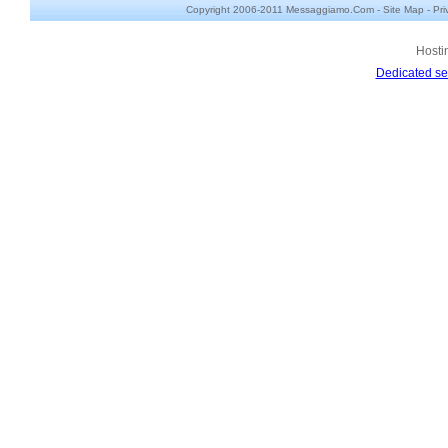
Copyright 2006-2011 Messaggiamo.Com -
Site Map
-
Pri
Hosti
Dedicated se