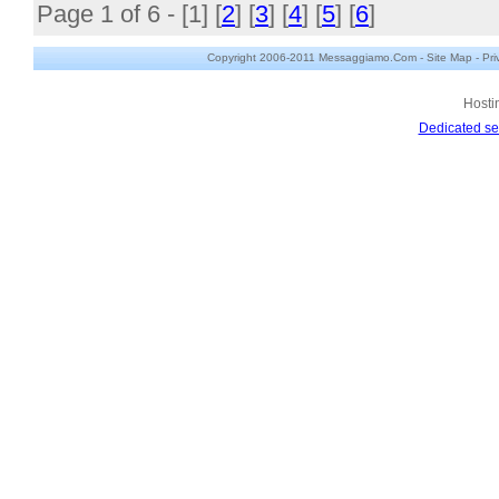
Page 1 of 6 - [
1
] [
2
] [
3
] [
4
] [
5
] [
6
]
Copyright 2006-2011 Messaggiamo.Com -
Site Map
-
Pri
Hosti
Dedicated se