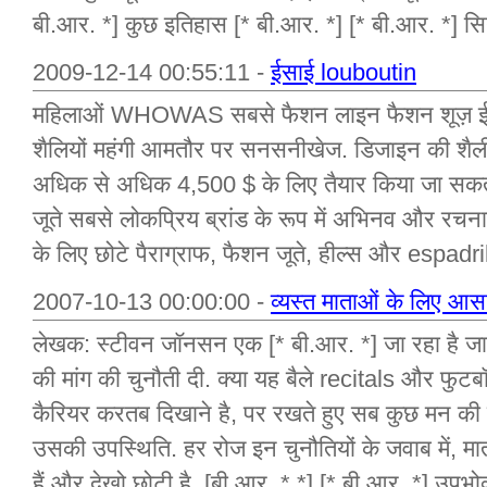
बी.आर. *] कुछ इतिहास [* बी.आर. *] [* बी.आर. *] सि
2009-12-14 00:55:11 -
ईसाई louboutin
महिलाओं WHOWAS सबसे फैशन लाइन फैशन शूज़ ईस
शैलियों महंगी आमतौर पर सनसनीखेज. डिजाइन की शैली
अधिक से अधिक 4,500 $ के लिए तैयार किया जा सकता 
जूते सबसे लोकप्रिय ब्रांड के रूप में अभिनव और रचना
के लिए छोटे पैराग्राफ, फैशन जूते, हील्स और espadri
2007-10-13 00:00:00 -
व्यस्त माताओं के लिए आसा
लेखक: स्टीवन जॉनसन एक [* बी.आर. *] जा रहा है जान
की मांग की चुनौती दी. क्या यह बैले recitals और फु
कैरियर करतब दिखाने है, पर रखते हुए सब कुछ मन की मा
उसकी उपस्थिति. हर रोज इन चुनौतियों के जवाब में, म
हैं और देखो छोटी है. [बी.आर. * *] [* बी.आर. *] उपभोक्