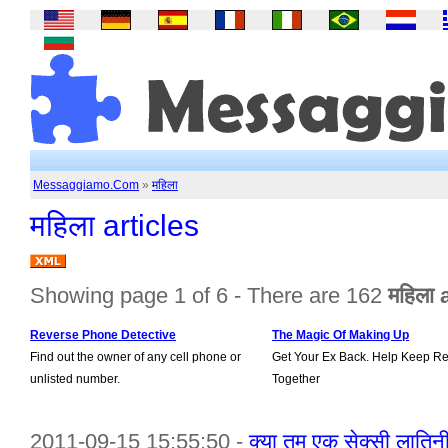
Messaggiamo.Com
»
महिला
महिला articles
Showing page 1 of 6 - There are 162
महिला 
Reverse Phone Detective
The Magic Of Making Up
Find out the owner of any cell phone or
Get Your Ex Back. Help Keep Re
unlisted number.
Together
2011-09-15 15:55:50 -
क्या तुम एक सेक्सी लातिन