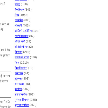
 अपनी
संबद्ध
(518)
वैकल्पिक
(843)
लेख
(4943)
आकर्षण
(686)
क छोटे से
नीलामी
(403)
पनी
ऑडियो स्ट्रीमिंग
(108)
ऑटो देखभाल
(32)
ऑटो भागों
(39)
ऑटोरेस्पोन्डर
(2)
 यह है कि
विमानन
(215)
ब होस्टिंग
बच्चों को बच्चा
(536)
शिशु
(1210)
दिवालियापन
(10)
स्नानघर
(44)
ँ. के रूप
सुंदरता
(803)
हीं करना
शयनकक्ष
(45)
ब्लॉगिंग
(502)
शरीर निर्माण
(301)
पुस्तक विपणन
(255)
में वृद्धि
पुस्तक समीक्षा
(363)
 मेजबान वेब