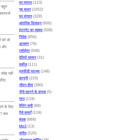
घर व्यापार
(123)
र बहुत
गृह सुधार
(1052)
मास्टर्स
घर संगठन
(328)
आंतरिक डिजाइन
(600)
इंटरनेट का सुझाव
(508)
निवेश
(856)
ं को जो
आभूषण
(79)
्त और
रसोईघर
(508)
देवियों सामान
(31)
वकील
(111)
एलसीडी प्लाज्मा
(148)
संदेह नहीं
कानूनी
(220)
पोरेट
जीवन बीमा
(390)
नीचे पहनने के कपड़ा
(5)
प्यार
(118)
मेलिंग सूची
(68)
चाने के लिए
पैसे कमाएँ
(119)
? क्या
बंधक
(669)
Mp3
(13)
संगीत
(520)