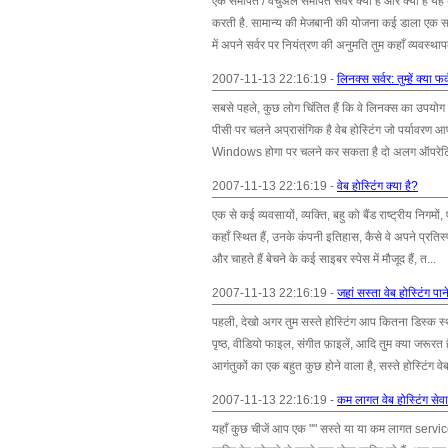
एक समर्पित / वर्चुअल समर्पित सर्वर क्या है और क्यों है 
करती है. सामान्य की मेजबानी की योजना कई डाला एक सर्व
में अपने सर्वर पर नियंत्रण की अनुमति तुम कहाँ व्यवस्था
2007-11-13 22:16:19 -
लिनक्स सर्वर: तुम्हें क्या
सबसे पहले, कुछ लोग चिंतित हैं कि वे लिनक्स का उपयोग
पीसी पर चलने अप्रासंगिक है वेब होस्टिंग जो पर्यावरण
Windows होगा पर चलने कर सकता है दो अलग ऑपरेटिंग 
2007-11-13 22:16:19 -
वेब होस्टिंग क्या है?
एक से कई व्यवसायों, व्यक्ति, बहु को बैंड राष्ट्रीय निगमों
कहाँ स्थित हैं, उनके कंपनी इतिहास, कैसे वे अपने प्रतिस
और चाहते हैं बेचने के कई साइबर स्पेस में मौजूद हैं, त...
2007-11-13 22:16:19 -
जहां सस्ता वेब होस्टिंग पान
पहली, देखो अगर तुम सस्ते होस्टिंग आप कितना डिस्क स
पृष्ठ, वीडियो फाइल, संगीत फ़ाइलें, आदि तुम क्या जरूरत
आगंतुकों का एक बहुत कुछ होने वाला है, सस्ते होस्टिंग वेब 
2007-11-13 22:16:19 -
कम लागत वेब होस्टिंग सेवाओ
यहाँ कुछ चीजें आप एक "" सस्ते या या कम लागत services