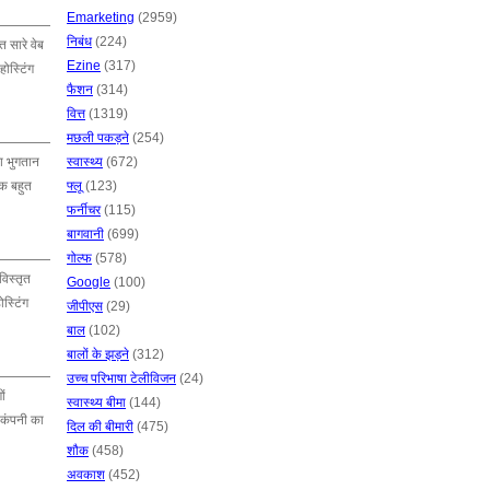
Emarketing
(2959)
निबंध
(224)
 सारे वेब
Ezine
(317)
होस्टिंग
फैशन
(314)
वित्त
(1319)
मछली पकड़ने
(254)
ा भुगतान
स्वास्थ्य
(672)
एक बहुत
फ्लू
(123)
फर्नीचर
(115)
बागवानी
(699)
गोल्फ
(578)
विस्तृत
Google
(100)
स्टिंग
जीपीएस
(29)
बाल
(102)
बालों के झड़ने
(312)
उच्च परिभाषा टेलीविजन
(24)
ों
स्वास्थ्य बीमा
(144)
ग कंपनी का
दिल की बीमारी
(475)
शौक
(458)
अवकाश
(452)