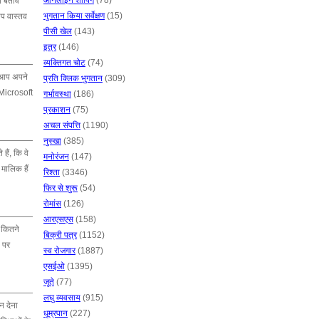
ऑनलाइन शॉपिंग
(78)
 बर्ताव
भुगतान किया सर्वेक्षण
(15)
आप वास्तव
पीसी खेल
(143)
इत्र
(146)
व्यक्तिगत चोट
(74)
म आप अपने
प्रति क्लिक भुगतान
(309)
र Microsoft
गर्भावस्था
(186)
प्रकाशन
(75)
अचल संपत्ति
(1190)
नुस्खा
(385)
हैं, कि वे
मनोरंजन
(147)
 मालिक हैं
रिश्ता
(3346)
फिर से शुरू
(54)
रोमांस
(126)
आरएसएस
(158)
 कितने
बिक्री पत्र
(1152)
ट पर
स्व रोजगार
(1887)
एसईओ
(1395)
जूते
(77)
लघु व्यवसाय
(915)
न देना
धूम्रपान
(227)