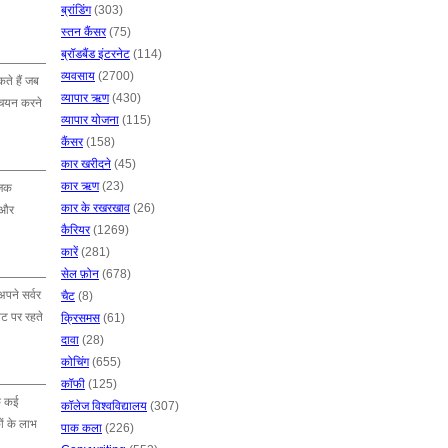
ब्रांडिंग
(303)
स्तन कैंसर
(75)
ब्रॉडबैंड इंटरनेट
(114)
व्यवसाय
(2700)
ते हैं जब
व्यापार ऋण
(430)
े चयन करने
व्यापार योजना
(115)
कैंसर
(158)
कार खरीदने
(45)
कार ऋण
(23)
जिक
कार के रखरखाव
(26)
ै और
कैरियर
(1269)
कारें
(281)
सेल फ़ोन
(678)
पने सर्वर
चैट
(8)
ेट पर रहते
क्रिसमस
(61)
दावा
(28)
कोचिंग
(655)
कॉफी
(125)
कि कई
कॉलेज विश्वविद्यालय
(307)
ं के लाभ
पाक कला
(226)