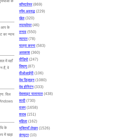
ुविधाओं के
सॉफ्टवेयर
(869)
स्पैम अवरुद्ध
(229)
खेल
(320)
स्पायवेयर
(46)
कि आप के
तनाव
(550)
इट का न्याय
व्यापार
(78)
यात्रा करना
(583)
अवकाश
(360)
वीडियो
(247)
 में वहाँ
विषाणु
(87)
हैं, वे
वीओआईपी
(106)
वेब डिज़ाइन
(1080)
वेब होस्टिंग
(333)
वेबसाइट यातायात
(438)
एगा. विल
शादी
(730)
, Windows
वजन
(1658)
शराब
(151)
महिला
(162)
धि के
युक्तियाँ लेखन
(1526)
प में खड़ा
कंप्यूटर
(10)