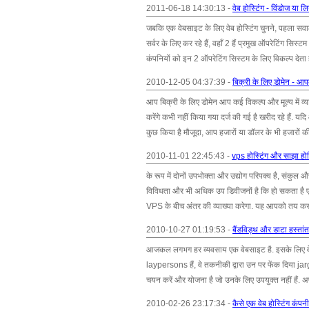
2011-06-18 14:30:13 -
वेब होस्टिंग - विंडोज या ल
जबकि एक वेबसाइट के लिए वेब होस्टिंग चुनने, पहला सवाल
सर्वर के लिए कर रहे हैं, वहाँ 2 हैं प्रमुख ऑपरेटिंग सिस
कंपनियों को इन 2 ऑपरेटिंग सिस्टम के लिए विकल्प देता है
2010-12-05 04:37:39 -
बिक्री के लिए डोमेन - आ
आप बिक्री के लिए डोमेन आप कई विकल्प और मूल्य में व
करेंगे कभी नहीं किया गया दर्ज की गई है खरीद रहे हैं.
कुछ किया है मौजूदा, आप हजारों या डॉलर के भी हजारों की 
2010-11-01 22:45:43 -
vps होस्टिंग और साझा होस्
के रूप में दोनों उपभोक्ता और उद्योग परिपक्व है, संकुल 
विविधता और भी अधिक उप डिवीजनों है कि हो सकता है एक त
VPS के बीच अंतर की व्याख्या करेगा. यह आपको तय करने म
2010-10-27 01:19:53 -
बैंडविड्थ और डाटा हस्तां
आजकल लगभग हर व्यवसाय एक वेबसाइट है. इसके लिए वे ए
laypersons हैं, वे तकनीकी द्वारा उन पर फेंक दिया jarg
चयन करें और योजना है जो उनके लिए उपयुक्त नहीं हैं. अपने 
2010-02-26 23:17:34 -
कैसे एक वेब होस्टिंग कंपन