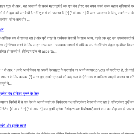
 जब बाहर शुरू बी.आर., यह आसानी से सबसे महत्वपूर्ण है जब एक वेब होस्ट का चयन करते समय महान सुविधाओं प
 में से कुछ की अनदेखी है नहीं शुरू में की जरूरत है. [*] [* बी.आर. *] बी.आर. उदाहरण के लिए, सबसे नया वेब
्यायाधीश. सोच आम तौर ...
ंधन
. एक आंशिक रूप से सफल रहा है और पूरी तरह से प्रबंधक सेवाओं के साथ अन्य. पहले एक सूट उन उपयोगकर्ताओ
म सुनिश्चित करने के लिए लाइन उपलब्धता. ज्यादातर मामलों में आंशिक रूप से होस्टिंग संकुल प्रबंधित किस
 हो सकते हैं. होस्टिंग टीम भी ascerta...
? * बी.आर. *] यदि आजीविका या अपनी वेबसाइट के प्रदर्शन पर अपने व्यापार pivots की प्रतिष्ठा है, तो कोई 
े व्यापार के लिए कारक. [*] अगर तुम, हमारे ग्राहकों को कई तरह के ऐसे उच्च e-वाणिज्य साइटों राजस्व या कॉर्
पूर्ण वे...
क्रेता वेब होस्टिंग चुनने के लिए
ण व्यापार निर्णयों में से एक वेब के अपनी पसंद के नियंत्रण कक्ष सॉफ्टवेयर मेजबानी कर रहा है. सॉफ्टवेयर तुम्हें ब
्टिंग. [बी.आर. * *] [* बी.आर. *] क्या पुनर्विक्रेता नियंत्रण कक्ष विशेषताएँ अपने काम का बोझ कम हो जाएगा
सर्वरों और इसके लाभ!