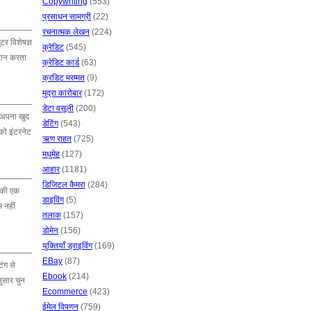
Copywriting
(553)
प्रसाधन सामग्री
(22)
रचनात्मक लेखन
(224)
टर विशेषज्ञ
क्रेडिट
(545)
रदान करता
क्रेडिट कार्ड
(63)
क्रडिट मरम्मत
(9)
मुद्रा कारोबार
(172)
डेटा वसूली
(200)
ं अपना खुद
डेटिंग
(543)
को इंटरनेट
ऋण राहत
(725)
मधुमेह
(127)
आहार
(1181)
डिजिटल कैमरा
(284)
ं की एक
डाइविंग
(5)
 नहीं
तलाक
(157)
डोमेन
(156)
युक्तियाँ ड्राइविंग
(169)
EBay
(87)
ंग से
Ebook
(214)
ुसार चुन
Ecommerce
(423)
ईमेल विपणन
(759)