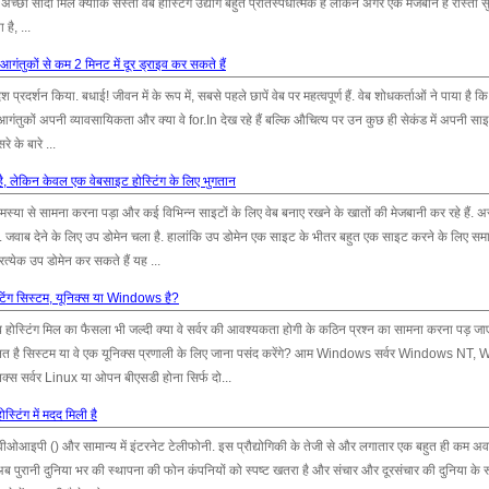
अच्छा सौदा मिल क्योंकि सस्ती वेब होस्टिंग उद्योग बहुत प्रतिस्पर्धात्मक है लेकिन अगर एक मेजबान है रास्ता स
है, ...
गंतुकों से कम 2 मिनट में दूर ड्राइव कर सकते हैं
प्रदर्शन किया. बधाई! जीवन में के रूप में, सबसे पहले छापें वेब पर महत्वपूर्ण हैं. वेब शोधकर्ताओं ने पाया है 
आगंतुकों अपनी व्यावसायिकता और क्या वे for.In देख रहे हैं बल्कि औचित्य पर उन कुछ ही सेकंड में अपनी सा
 के बारे ...
ै, लेकिन केवल एक वेबसाइट होस्टिंग के लिए भुगतान
ा से सामना करना पड़ा और कई विभिन्न साइटों के लिए वेब बनाए रखने के खातों की मेजबानी कर रहे हैं. असल
जवाब देने के लिए उप डोमेन चला है. हालांकि उप डोमेन एक साइट के भीतर बहुत एक साइट करने के लिए समान 
्रत्येक उप डोमेन कर सकते हैं यह ...
टिंग सिस्टम, यूनिक्स या Windows है?
 होस्टिंग मिल का फैसला भी जल्दी क्या वे सर्वर की आवश्यकता होगी के कठिन प्रश्न का सामना करना पड़ जा
संचालित है सिस्टम या वे एक यूनिक्स प्रणाली के लिए जाना पसंद करेंगे? आम Windows सर्वर Windows NT
स सर्वर Linux या ओपन बीएसडी होना सिर्फ दो...
्टिंग में मदद मिली है
ज वीओआइपी () और सामान्य में इंटरनेट टेलीफोनी. इस प्रौद्योगिकी के तेजी से और लगातार एक बहुत ही कम अव
 पुरानी दुनिया भर की स्थापना की फोन कंपनियों को स्पष्ट खतरा है और संचार और दूरसंचार की दुनिया के रू