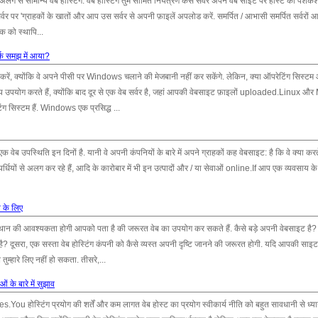
यह अलग से सामान्य वेब होस्टिंग. वेब होस्टिंग तुम सीमित नियंत्रण कैसे सर्वर अपने वेब साइट पर होस्ट की पेशकश
र पर 'ग्राहकों के खातों और आप उस सर्वर से अपनी फ़ाइलें अपलोड करें. समर्पित / आभासी समर्पित सर्वरों 
पक को स्थापि...
 फर्क समझ में आया?
 करें, क्योंकि वे अपने पीसी पर Windows चलाने की मेजबानी नहीं कर सकेंगे. लेकिन, क्या ऑपरेटिंग सिस्ट
 आप उपयोग करते हैं, क्योंकि बाद दूर से एक वेब सर्वर है, जहां आपकी वेबसाइट फ़ाइलों uploaded.Linux औ
सिस्टम हैं. Windows एक प्रसिद्ध ...
, एक वेब उपस्थिति इन दिनों है. यानी वे अपनी कंपनियों के बारे में अपने ग्राहकों कह वेबसाइट: है कि वे क्या करते 
्पर्धियों से अलग कर रहे हैं, आदि के कारोबार में भी इन उत्पादों और / या सेवाओं online.If आप एक व्यवसाय के
े के लिए
्थान की आवश्यकता होगी आपको पता है की जरूरत वेब का उपयोग कर सकते हैं. कैसे बड़े अपनी वेबसाइट है?
 है? दूसरा, एक सस्ता वेब होस्टिंग कंपनी को कैसे व्यस्त अपनी दृष्टि जानने की जरूरत होगी. यदि आपकी साइ
तुम्हारे लिए नहीं हो सकता. तीसरे,...
ं के बारे में सुझाव
.You होस्टिंग प्रयोग की शर्तें और कम लागत वेब होस्ट का प्रयोग स्वीकार्य नीति को बहुत सावधानी से ध्या