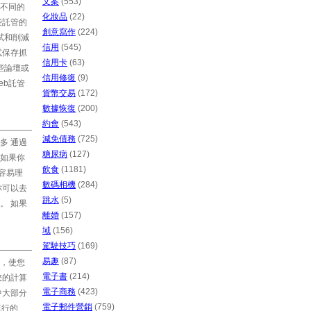
文案
(553)
不同的
化妝品
(22)
些託管的
創意寫作
(224)
試和削減
信用
(545)
試保存抓
信用卡
(63)
些論壇或
信用修復
(9)
eb託管
貨幣交易
(172)
數據恢復
(200)
約會
(543)
減免債務
(725)
多 通過
糖尿病
(127)
如果你
飲食
(1181)
容易理
數碼相機
(284)
你可以去
跳水
(5)
。 如果
離婚
(157)
域
(156)
駕駛技巧
(169)
易趣
(87)
，使您
電子書
(214)
您的計算
電子商務
(423)
中大部分
電子郵件營銷
(759)
流行的