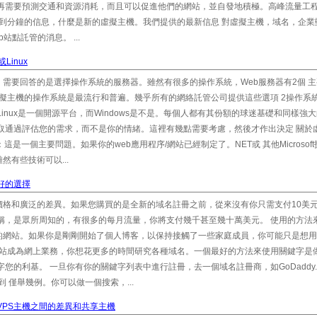
再需要預測交通和資源消耗，而且可以促進他們的網站，並自發地積極。高峰流量工程
存到分鐘的信息，什麼是新的虛擬主機。我們提供的最新信息 對虛擬主機，域名，企業
點託管的消息。 ...
或Linux
需要回答的是選擇操作系統的服務器。雖然有很多的操作系統，Web服務器有2個 
。這兩個虛擬主機的操作系統是最流行和普遍。幾乎所有的網絡託管公司提供這些選項 2操作系
inux是一個開源平台，而Windows是不是。每個人都有其份額的球迷基礎和同樣強大
取通過評估您的需求，而不是你的情緒。這裡有幾點需要考慮，然後才作出決定 關於
這是一個主要問題。如果你的web應用程序/網站已經制定了。NET或 其他Microsof
有些技術可以...
最好的選擇
價格和廣泛的差異。如果您購買的是全新的域名註冊之前，從來沒有你只需支付10美
稱，是眾所周知的，有很多的每月流量，你將支付幾千甚至幾十萬美元。 使用的方法
的網站。如果你是剛剛開始了個人博客，以保持接觸了一些家庭成員，你可能只是想用
網站成為網上業務，你想花更多的時間研究各種域名。一個最好的方法來使用關鍵字是
您的利基。 一旦你有你的關鍵字列表中進行註冊，去一個域名註冊商，如GoDaddy.
p.com到 僅舉幾例。你可以做一個搜索，...
 VPS主機之間的差異和共享主機