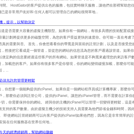
時間。 HostGator的客戶提供出色的服務，包括實時聊天服務，讓他們在那裡幫助您
l的主機已是非常用戶友好和 任何人都可以管理自己的網站很簡單地...
機，提示，以幫助決定
知道是否需要大容量的虛擬主機類型。如果你有一個網站，有很多具體的技術配置或接
高容量計劃將提供更多的磁盤空間，為您的客戶受益更快的速度你。你可能一直在考慮
否真的需要與否。 首先，你會想看看你的帶寬是與當前的託管計劃，以及是否接受您的
寬，然後把它看成是一個管道，並從您的網站的信息流為您的客戶通過該管道。如果你
以便足夠的信息要經過這些客戶的所有網站。如果管道是不夠寬來處理您的來訪客戶數
慢，加載您的客戶。如果你有很多客戶是你發現，你的網站變得緩慢加載，那麼你可能
...
必須允許您管理更輕鬆
，你想要一個能夠提供的cPanel。如果你是一個網站程序員或計算機專家，那麼你
，那麼你必須與託管公司，提供的cPanel。讓您的cPanel管理，而不需要在計算你
它已 一切，你需要保持你的網站。 經與你的主機的cPanel可以管理一切變得更輕鬆，這是
技術支持的客戶數量。由於虛擬主機少的技術支持人員需要為他們節省金錢和時間，因
件包。 即使網站託管經銷商可以向客戶提供的cPanel如果他們想，因為它是非常簡單的
安裝在任何服務器在世界任何地...
今天的經濟經銷商，幫助網站賺錢