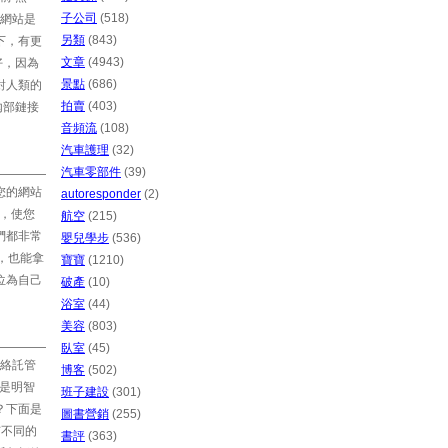
子公司
(518)
網站是
另類
(843)
下，有更
文章
(4943)
好，因為
景點
(686)
對人類的
拍賣
(403)
內部鏈接
音頻流
(108)
汽車護理
(32)
汽車零部件
(39)
您的網站
autoresponder
(2)
分，使您
航空
(215)
們都非常
嬰兒學步
(536)
，也能拿
寶寶
(1210)
位為自己
破產
(10)
浴室
(44)
美容
(803)
臥室
(45)
絡託管
博客
(502)
能是明智
班子建設
(301)
？下面是
圖書營銷
(255)
有不同的
書評
(363)