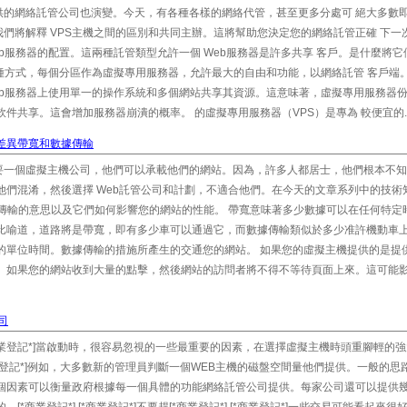
供的網絡託管公司也演變。今天，有各種各樣的網絡代管，甚至更多分處可 絕大多數
們將解釋 VPS主機之間的區別和共同主辦。這將幫助您決定您的網絡託管正確 下一次
b服務器的配置。這兩種託管類型允許一個 Web服務器是許多共享 客戶。是什麼將它
一種方式，每個分區作為虛擬專用服務器，允許最大的自由和功能，以網絡託管 客戶端
eb服務器上使用單一的操作系統和多個網站共享其資源。這意味著，虛擬專用服務器
件共享。這會增加服務器崩潰的概率。 的虛擬專用服務器（VPS）是專為 較便宜的..
 差異帶寬和數據傳輸
要一個虛擬主機公司，他們可以承載他們的網站。因為，許多人都居士，他們根本不知
他們混淆，然後選擇 Web託管公司和計劃，不適合他們。在今天的文章系列中的技術
據傳輸的意思以及它們如何影響您的網站的性能。 帶寬意味著多少數據可以在任何特定
以比喻道，道路將是帶寬，即有多少車可以通過它，而數據傳輸類似於多少准許機動車
的單位時間。數據傳輸的措施所產生的交通您的網站。 如果您的虛擬主機提供的是提
慢。如果您的網站收到大量的點擊，然後網站的訪問者將不得不等待頁面上來。這可能
司
[*商業登記*]當啟動時，很容易忽視的一些最重要的因素，在選擇虛擬主機時頭重腳輕的
*商業登記*]例如，大多數新的管理員判斷一個WEB主機的磁盤空間量他們提供。一般的思
每個因素可以衡量政府根據每一個具體的功能網絡託管公司提供。每家公司還可以提供