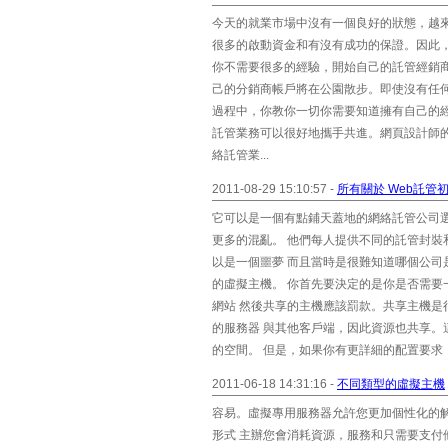
今天的就業市場中沒有一個良好的狀態，越
很多的啟動資金和有沒有成功的保證。因此
你不需要很多的經驗，開始自己的託管經銷
己的分銷商帳戶將在公園散步。即使沒有任
過程中，你教你一切你需要知道擁有自己的經
託管業務可以很好地攜手共進。網頁設計師的
絡託管業...
2011-08-29 15:10:57 -
所有關於 Web託管
它可以是一個有點鋪天蓋地的網絡託管公司
更多的混亂。 他們每人提供不同的託管封
以是一個噩夢 而且當時是很難知道哪個公
的虛擬主機。 你首先要決定的是你是否需
網站 然後共享的主機應該罰款。共享主機是
的服務器 與其他客戶端，因此資源也共享
的空間。 但是，如果你有更詳細的配置要求，.
2011-06-18 14:31:16 -
不同類型的虛擬主機
容易。虛擬專用服務器允許您更加個性化的
形式 主辦您會消耗資源，服務和只需要支