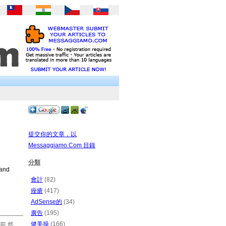
提交你的文章，以
Messaggiamo.Com 目錄
分類
 and
會計
(82)
痤瘡
(417)
AdSense的
(34)
廣告
(195)
健美操
(166)
前 然