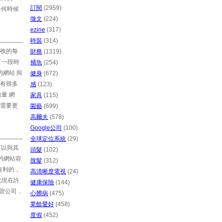
訂閱
(2959)
任何時候
徵文
(224)
ezine
(317)
時裝
(314)
收的每
財務
(1319)
了一段時
捕魚
(254)
網站 與
健身
(672)
有很多
感
(123)
量 網
家具
(115)
需要更
園藝
(699)
高爾夫
(578)
Google公司
(100)
全球定位系統
(29)
可以與其
頭髮
(102)
的網站容
脫髮
(312)
有利的，
高清晰度電視
(24)
此現在許
健康保險
(144)
託管公司，
心髒病
(475)
業餘愛好
(458)
度假
(452)