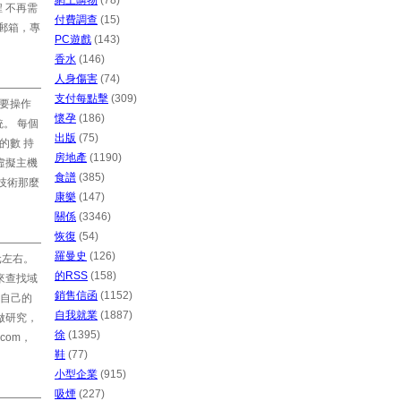
網上購物
(78)
 不再需
付費調查
(15)
郵箱，專
PC遊戲
(143)
香水
(146)
人身傷害
(74)
支付每點擊
(309)
主要操作
懷孕
(186)
統。 每個
出版
(75)
的數 持
房地產
(1190)
虛擬主機
食譜
(385)
t技術那麼
康樂
(147)
關係
(3346)
恢復
(54)
羅曼史
(126)
元左右。
的RSS
(158)
來查找域
銷售信函
(1152)
自己的
自我就業
(1887)
做研究，
徐
(1395)
com，
鞋
(77)
小型企業
(915)
吸煙
(227)