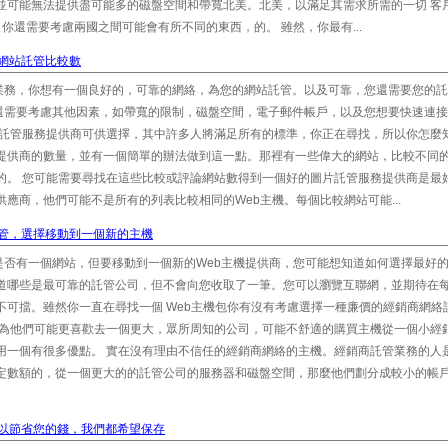
並可能無法提供盡可能多的磁盤空間和帶寬北美。北美，以滿足其需求所需的一切 客
你還需要考慮兩國之間可能會有所不同的東西，的。 雖然，你最有...
網站託管比較數
業務，你想有一個良好的，可靠的網絡，為您的網站託管。以及可靠，您還需要您的託
還需要考慮其他因素，如帶寬的限制，磁盤空間，電子郵件帳戶，以及您想要快速連接
站託管服務提供商可供選擇，其中許多人將滿足所有的標準，你正在尋找，所以你怎麼
提供商的數量，並有一個簡單的辦法做到這一點。那裡有一些偉大的網站，比較不同的
的。 您可能需要尋找在這些比較或評論網站數得到一個好的圖片託管服務提供商是最
應商，他們可能不是所有的列表比較相同的Web主機。每個比較網站可能...
管，選擇移動到一個新的主機
是否有一個網站，但要移動到一個新的Web主機提供商，您可能想知道如何選擇最好
知道哪些是最可靠的託管公司，但不會向您收取了一筆。您可以瀏覽互聯網，並期待在
不可擋。雖然你一直在尋找一個 Web主機包你有沒有考慮選擇一種廉價的經銷商網絡
因為他們可能更喜歡去一個更大，眾所周知的公司，可能不舒適的購買主機從一個小經
用一個有很多優點。 實在沒有理由不信任的經銷商網絡的主機。經銷商託管業務的人
一定數額的，從一個更大的的託管公司的服務器和磁盤空間，那麼他們劃分成較小的帳
以節省您的錢，我們都希望保存