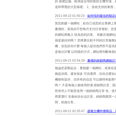
的 基礎設施。歐洲是合理的新的主機市場，
道和帶寬的大型基礎。 2。技術支持的東西，
2011-09-22 01:40:23 -
如何找到最佳的額定
當您創建一個網站，給自己或您的企業網上
廉價的，因為你不想每月支付託管發財。您
的網站將載入 快為您的訪客。 有數百個網
個是最好的嗎？ 您將要比較不同的託管服務
機，並告訴你什麼 每個人提供他們所不提供
是每次評審 以同樣的方式，網站將判斷每個供
2011-09-21 02:54:29 -
廉價的經銷商網絡託
無論您是剛起步，要創建一個網站，或者你
務提供商。還有很多 可供選擇，但你怎麼
機都有提供，但所有的信息 可以變得有點勢
嗎？ 不是每個人都使用舒適 經銷商託管，
然有些人不願意使用一個經銷商託管 包，使
商業運行 並會給你合法託管。經銷商購買
間，然後出售...
2011-09-21 02:35:47 -
虛擬主機特價商品，