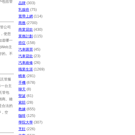
戶包括管
品牌
(303)
乳腺癌
(75)
寬帶上網
(114)
商務
(2700)
管公司
商業貸款
(430)
，使您
業務計劃
(115)
知道哪一
癌症
(158)
Web主
汽車購買
(45)
好的。不
汽車貸款
(23)
汽車維修
(26)
職業生涯
(1269)
轎車
(281)
的託管服
手機
(678)
每一台主
聊天
(8)
託管包
聖誕
(61)
銷商。雖
索賠
(28)
是合法的
教練
(655)
戶，空
咖啡
(125)
學院大學
(307)
烹飪
(226)