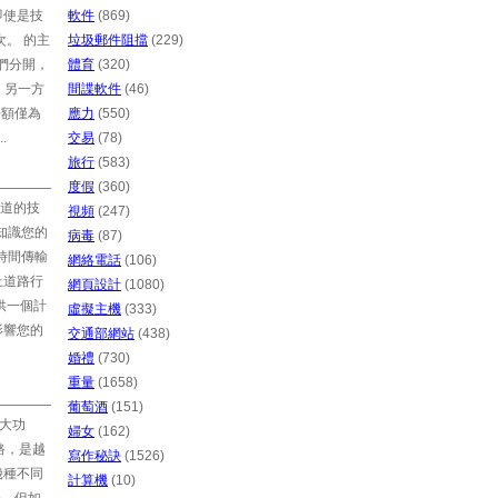
即使是技
軟件
(869)
。 的主
垃圾郵件阻擋
(229)
們分開，
體育
(320)
。另一方
間諜軟件
(46)
份額僅為
應力
(550)
.
交易
(78)
旅行
(583)
度假
(360)
道的技
視頻
(247)
知識您的
病毒
(87)
時間傳輸
網絡電話
(106)
上道路行
網頁設計
(1080)
供一個計
虛擬主機
(333)
影響您的
交通部網站
(438)
婚禮
(730)
重量
(1658)
葡萄酒
(151)
強大功
婦女
(162)
路，是越
寫作秘訣
(1526)
幾種不同
計算機
(10)