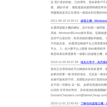
這 雲計算的特點，它的彈性，意味著客戶不
要。 關於作者： 獲取最新的新聞和網頁寄
用服務器是否正在尋找一個域名和完整的Web站
2011-06-18 14:30:13 -
虛擬主機 - Windows
在選擇虛擬主機的網站，其中的第一個問題，
系統 - Windows和Linux操作系統
這些平台是好的，有其份額的優點和缺點。 L
不同政見者。 的選擇這兩個平台之間需要採
平台。 1）在什麼平台上開發 Web應用程序：
將意味著你將需要有一個窗口的虛擬主機。雖然
2010-12-05 04:37:39 -
域名出售中 - 為您
當你正在尋找域名可以轉讓你有很多選擇，
如果你想要一個 現有的域名，尤其是一個名
名稱可能有所不同，具體取決於你打算跟你
名字或一些變化 這一點。 如果你想讓你的
以找到 非常有針對性，具有很強的搜索關鍵字
DomainChepsters.com或NameChea
2010-11-01 22:45:43 -
了解你的虛擬主機 -