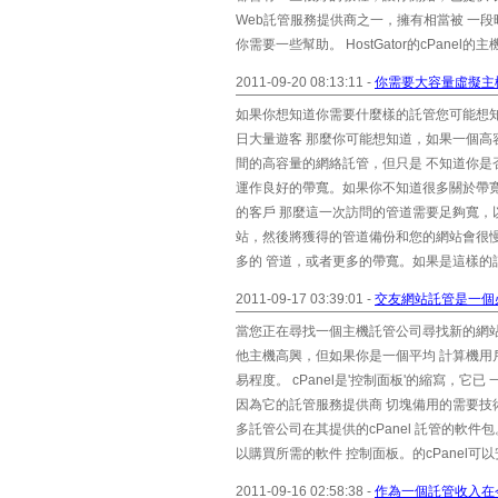
Web託管服務提供商之一，擁有相當被 一段
你需要一些幫助。 HostGator的cPane
2011-09-20 08:13:11 -
你需要大容量虛擬主
如果你想知道你需要什麼樣的託管您可能想
日大量遊客 那麼你可能想知道，如果一個
間的高容量的網絡託管，但只是 不知道你是
運作良好的帶寬。如果你不知道很多關於帶
的客戶 那麼這一次訪問的管道需要足夠寬，
站，然後將獲得的管道備份和您的網站會很
多的 管道，或者更多的帶寬。如果是這樣的話，
2011-09-17 03:39:01 -
交友網站託管是一個
當您正在尋找一個主機託管公司尋找新的網站
他主機高興，但如果你是一個平均 計算機用戶
易程度。 cPanel是'控制面板'的縮寫，
因為它的託管服務提供商 切塊備用的需要
多託管公司在其提供的cPanel 託管的軟
以購買所需的軟件 控制面板。的cPanel可以
2011-09-16 02:58:38 -
作為一個託管收入在