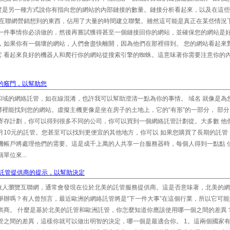
度是另一種方式說你有指向您的網站的內部鏈接的數量。鏈接分析看起來，以及在這些
的互聯網營銷想到的東西，佔用了大量的時間建立聯繫。雖然這可能是真正在某些情況
有一件事情你必須做的，然後再嘗試獲得甚至一個鏈接回你的網站，並確保您的網站是
，如果你有一個壞的網站，人們會盡快離開，因為他們在那裡得到。 您的網站看起來
它 看起來良好的機器人和爬行你的網站從搜索引擎的蜘蛛。這意味著你需要注意你的
單的竅門，以幫助您
域的網絡託管，如在線混淆，也許我可以幫助澄清一點為你的事情。 域名 就像是為
裡能找到您的網站。虛擬主機更像是坐在房子的土地上，它的“有形”的一部分， 部
寄存計劃，你可以得到很多不同的公司，你可以買到一個網絡託管計劃從。大多數 他
月10元的託管。您甚至可以找到更便宜的其他地方，你可以 如果您購買了長期的託管
機帳戶將處理他們的需要。這是成千上萬的人共享一台服務器時，每個人得到一點點 
位來...
託管提供商的提示，以幫助決定
數人瀏覽互聯網，通常會發現在位於北美的託管服務提供商。這是否意味著，北美的網
舉辦嗎？有人曾預言，最近歐洲的網絡託管將是“下一件大事”在這個行業，所以它可
供商。 什麼是基於北美的託管和歐洲託管，你怎麼知道你應該使用哪一個之間的差異
管之間的差異，這樣你就可以做出明智的決定，哪一個是最適合你。 1。這兩個國家