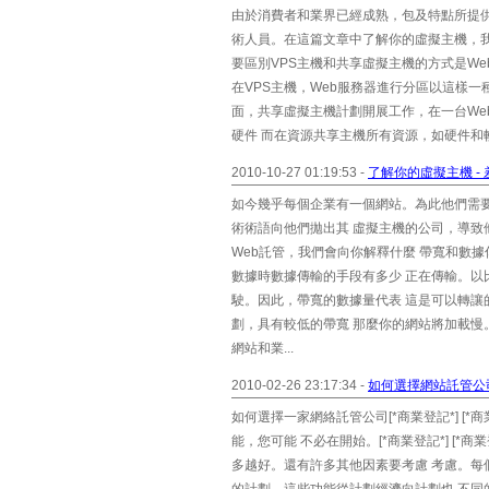
由於消費者和業界已經成熟，包及特點所提
術人員。在這篇文章中了解你的虛擬主機，我
要區別VPS主機和共享虛擬主機的方式是We
在VPS主機，Web服務器進行分區以這樣
面，共享虛擬主機計劃開展工作，在一台W
硬件 而在資源共享主機所有資源，如硬件和軟
2010-10-27 01:19:53 -
了解你的虛擬主機 -
如今幾乎每個企業有一個網站。為此他們需
術術語向他們拋出其 虛擬主機的公司，導致
Web託管，我們會向你解釋什麼 帶寬和數
數據時數據傳輸的手段有多少 正在傳輸。
駛。因此，帶寬的數據量代表 這是可以轉讓
劃，具有較低的帶寬 那麼你的網站將加載
網站和業...
2010-02-26 23:17:34 -
如何選擇網站託管公
如何選擇一家網絡託管公司[*商業登記*] 
能，您可能 不必在開始。[*商業登記*] [
多越好。還有許多其他因素要考慮 考慮。