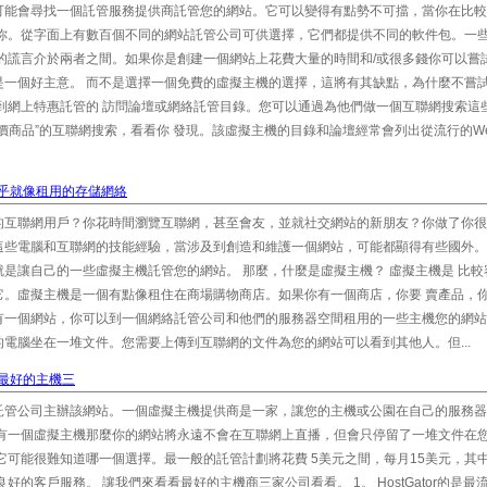
可能會尋找一個託管服務提供商託管您的網站。它可以變得有點勢不可擋，當你在比較
合你。從字面上有數百個不同的網站託管公司可供選擇，它們都提供不同的軟件包。一
的謊言介於兩者之間。如果你是創建一個網站上花費大量的時間和/或很多錢你可以嘗
是一個好主意。 而不是選擇一個免費的虛擬主機的選擇，這將有其缺點，為什麼不嘗
到網上特惠託管的 訪問論壇或網絡託管目錄。您可以通過為他們做一個互聯網搜索這
價商品”的互聯網搜索，看看你 發現。該虛擬主機的目錄和論壇經常會列出從流行的W
乎就像租用的存儲網絡
的互聯網用戶？你花時間瀏覽互聯網，甚至會友，並就社交網站的新朋友？你做了你很
這些電腦和互聯網的技能經驗，當涉及到創造和維護一個網站，可能都顯得有些國外。
是讓自己的一些虛擬主機託管您的網站。 那麼，什麼是虛擬主機？ 虛擬主機是 比較
它。虛擬主機是一個有點像租住在商場購物商店。如果你有一個商店，你要 賣產品，
有一個網站，你可以到一個網絡託管公司和他們的服務器空間租用的一些主機您的網站
電腦坐在一堆文件。您需要上傳到互聯網的文件為您的網站可以看到其他人。但...
最好的主機三
託管公司主辦該網站。一個虛擬主機提供商是一家，讓您的主機或公園在自己的服務器
沒有一個虛擬主機那麼你的網站將永遠不會在互聯網上直播，但會只停留了一堆文件在
它可能很難知道哪一個選擇。最一般的託管計劃將花費 5美元之間，每月15美元，其
的客戶服務。 讓我們來看看最好的主機商三家公司看看。 1。 HostGator的是最