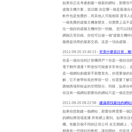
如果你正在考慮創建一個新的網站，那麼你
虛擬主機方案，並試圖 決定哪一個是最適
軟件包是免費的，而其他人可能相當 貴等人
一個免費的虛擬主機會開支，但實際上這不
住一個好的虛擬主機特別一些錢。 您可以找
網絡託管目錄。你也可以做一個“虛擬主機特
服務提供商的最新交易。這是一項由虛擬...
2011-09-20 15:40:13 -
究竟什麼是託管，幾
你是一個自信的計算機用戶？你是一個自信
電子郵件溝通？即使你可能會非常有信心，
是一個網站創建新手那麼首先，你需要做的就
解，它不會帶你長的學習一切，你需要了解
購物商場和租金的空間部分。同樣，如果你
你沒有一個網站那麼你的網站只是一個在您的
2011-09-20 09:22:58 -
建議尋找最佳的網站
如果你想創建一個網站，那麼你將需要一個
的網站將現場直播 所有網上看到。如果你
機。有數百個不同的託管公司 在互聯網上，
都會有一些很好的教程，讓你開始，也提供 良好