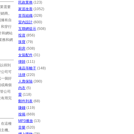
民政業務
(123)
業需要
家居改善
(1052)
經銷商。
首頁組織
(328)
則擁有自
室內設計
(600)
 和穿行
互聯網提示
(508)
計和網站
投資
(856)
業務和網
珠寶
(79)
廚房
(508)
女裝配件
(31)
律師
(111)
以得到
液晶等離子
(148)
管公司可
法律
(220)
找一個好
人壽保險
(390)
個或兩個
內衣
(5)
託管公司
愛
(118)
沒有用完
郵件列表
(68)
賺錢
(119)
按揭
(669)
MP3播放
(13)
。在這種
音樂
(520)
用主機。