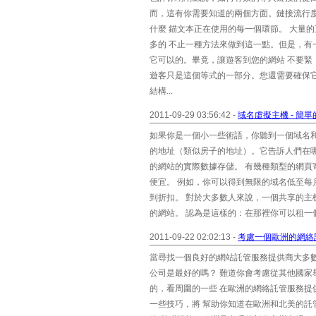
而，這有你需要知道的兩個方面。鏈接流行
什麼 錨文本正在使用的每一個環節。 大量
多的 不止一種方法來做到這一點。但是，
它可以的。畢竟，讓遊客到您的網站 不要緊
遊客只是這個等式的一部分。您還需要確保
結構...
2011-09-29 03:56:42 -
域名虛擬主機 - 簡
如果你是一個小一些術語，你聽到一個域名和
的地址（類似房子的地址）。它告訴人們在哪
的網站的實際數據存儲。 有幾種類型的網頁
便宜。 例如，你可以得到無限的域名低至每
到折扣。 對於大多數人來說，一個共享的主
的網站。 認為是這樣的：在那裡你可以租一個單
2011-09-22 02:02:13 -
考慮一個歐洲的網絡
當尋找一個良好的網站託管服務提供商大多
公司是最好的嗎？ 難道你會考慮從其他國家
的，看周圍的一些 在歐洲的網絡託管服務提
一些技巧，將 幫助你知道在歐洲和北美的託