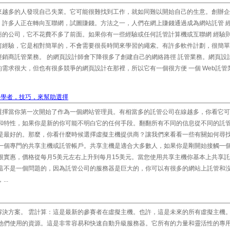
來越多的人發現自己失業。它可能很難找到工作，就如同難以開始自己的生意。創辦企
，許多人正在轉向互聯網，試圖賺錢。方法之一，人們在網上賺錢通過成為網站託管 
商的公司，它不花費不多了前面。如果你有一些經驗或任何託管計算機或互聯網 經驗
何經驗，它是相對簡單的，不會需要很長時間來學習的繩索。有許多軟件計劃，很簡單
銷商託管業務。 的網頁設計師會下降很多了創建自己的網絡路徑 託管業務。網頁設
需求很大，但也有很多競爭的網頁設計在那裡，所以它有一個很方便 一個 Web託管
初學者，技巧，來幫助選擇
選擇當你第一次開始了作為一個網站管理員。有相當多的託管公司在線越多，你看它可
裝和特性，如果你是新的你可能不明白它的任何手段。翻翻所有不同的信息從不同的託
司是最好的。那麼，你看什麼時候選擇虛擬主機提供商？讓我們來看看一些有關如何尋
要一個專門的共享主機或託管帳戶。共享主機是適合大多數人，如果你是剛開始接觸一
很實惠，價格從每月5美元左右上升到每月15美元。當您使用共享主機你基本上共享
。這不是一個問題的，因為託管公司的服務器是巨大的，你可以有很多的網站上託管和
..
解決方案。 雲計算：這是最新的參賽者在虛擬主機。也許，這是未來的所有虛擬主機
付他們使用的資源。這是非常容易和快速自動升級服務器。它所有的力量和靈活性的專