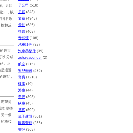
子公司
(518)
作。返回
另類
(843)
優化），以
文章
(4943)
們將谷歌
景點
(686)
目標和反
拍賣
(403)
音頻流
(108)
汽車護理
(32)
的最大
汽車零部件
(39)
以 分成
autoresponder
(2)
站。這
航空
(215)
站是通過
嬰兒學步
(536)
多的遊客，
寶寶
(1210)
破產
(10)
浴室
(44)
美容
(803)
 期望從
臥室
(45)
款 要整
博客
(502)
 另一個
班子建設
(301)
）的格拉
圖書營銷
(255)
書評
(363)