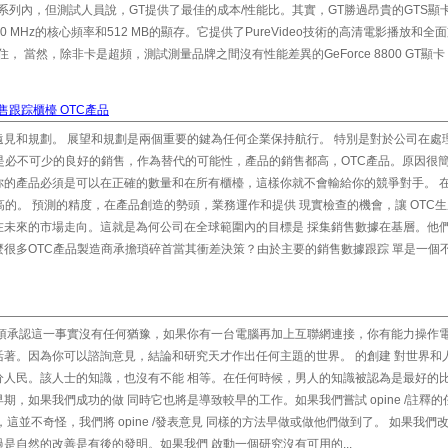
 8800系列內，但測試人員說，GT提供了最佳的成本/性能比。其實，GT勝過昂貴的GTS顯
括一個 600 MHz的核心頻率和512 MB的顯存。它提供了PureVideo技術的高清電影播放和全
 10。記住， 當然，除非卡是超頻，測試測量品牌之間沒有性能差異的GeForce 8800 GT顯卡 
跟踪櫃檯 OTC產品
見和規劃。 展望和規劃是兩個重要的鍵為任何企業保持航行。 特別是對於公司在處
是必不可少的良好的銷售，作為替代的可能性，產品的銷售都高，OTC產品。原因很簡
你的產品必須是可以在正確的數量和在所有櫃檯，這樣你就不會輸給你的競爭對手。 
的。 預測的精度，在產品創造的勢頭，業務運作和提供 現實檢查的機會，讓 OTC
在未來的市場走向。這就是為何公司在全球範圍內的目標是 採集銷售數據在基層。他
很多OTC產品製造商承擔瑣碎首當其衝差決策？由於主要的銷售數據跟踪 單是一個
須承認這一事實沒有任何猶豫，如果你有一台電腦再加上互聯網連接，你有能力操作電
著。因為你可以諮詢意見，結論和研究天才作出任何主題的世界。 的創建 對世界和
分人民。該人士的知識，也沒有不能 相等。在任何時候，男人的知識被認為是最好的
，如果我們成功的做 同時它也將是導致較早的工作。如果我們嘗試 opine /註釋的
這並不奇怪，我們將 opine /發表意見 同樣的方法早做或做他們做到了。 如果我們
是自然的改善是有後的發明。如果我們 啟動一個研究沒有可用的...