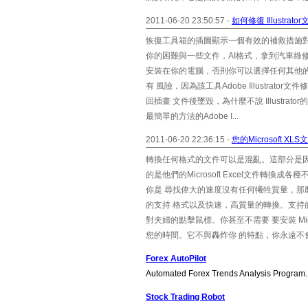
2011-06-20 23:50:57 -
如何修復 Illustrato
恢復工具箱的插圖顯示一個有效的補救措施對損壞
你的困難與一些文件，AI格式，拿到汽車維修工具在I
安裝在你的電腦，否則你可以選擇任何其他的計算機
有 風險，因為該工具Adobe Illustr
回插畫 文件後墜毀，為什麼不說 Illustrat
最簡單的方法的Adobe I...
2011-06-20 22:36:15 -
您的Microsoft 
轉換任何格式的文件可以是混亂。這部分是
的是他們的Microsoft Excel文件
你是 尋找偉大的速度沒有任何犧牲質量，那
的支持 格式以及快速，高質量的轉換。支持的格
對夫婦的點擊鼠標。你甚至不需要 要安裝 Micr
您的時間。它不與轟炸你 的特點，你永遠不
Forex AutoPilot
Automated Forex Trends Analysis Program.
Stock Trading Robot