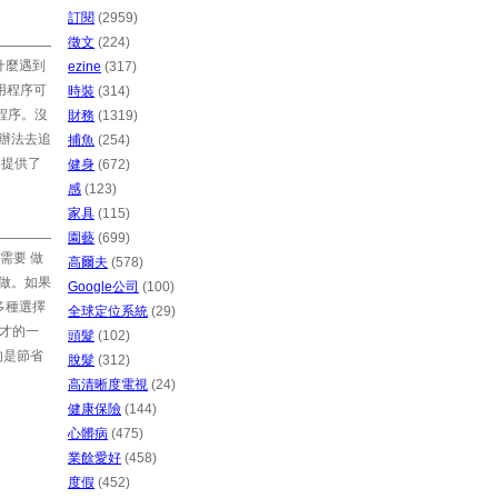
訂閱
(2959)
徵文
(224)
什麼遇到
ezine
(317)
實用程序可
時裝
(314)
作程序。沒
財務
(1319)
何辦法去追
捕魚
(254)
應用提供了
健身
(672)
感
(123)
家具
(115)
園藝
(699)
需要 做
高爾夫
(578)
樣做。如果
Google公司
(100)
多種選擇
全球定位系統
(29)
剛才的一
頭髮
(102)
目的是節省
脫髮
(312)
高清晰度電視
(24)
健康保險
(144)
心髒病
(475)
業餘愛好
(458)
度假
(452)