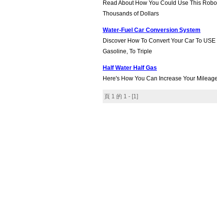
Read About How You Could Use This Robot
Thousands of Dollars
Water-Fuel Car Conversion System
Discover How To Convert Your Car To USE
Gasoline, To Triple
Half Water Half Gas
Here's How You Can Increase Your Mileag
頁 1 的 1 - [
1
]