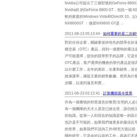
Nvidia公司提出了三個型號的GeForce
Nvidia的 的GeForce 8800 GT，包
軟的家庭的Windows Vista和DirectX
NX8600GT ： 微星NX8600 GT是 ...
2011-08-13 05:13:44 -
如何重要的是二次銷售
對於任何企業，關鍵要保持領先的競爭在於遠
檯交易（OTC）產品，得到一個實時的看法
戶可能選擇，從你的競爭對手的品牌，它是
OTC產品，客戶選擇的機會的替代產品是很高
以什麼工作，去年的差距，生產和銷售，並
效保護率，捕捉主要的銷售數據。然而為什麼
步驟，以達到遠見和實...
2011-06-23 02:12:41 -
計算機與當今世界
作為一個審慎的和受過良好教育/文明的人必
有一個團隊的天才人甚至已經去世，誰仍然活
的知識。從第一人到現在的知識是唯一的區
也許是不可能的，如果我們做更多的最佳比早期
的世界，如果我們不諮詢工作/研究方面以前，
關的研究，它是由於以前的工作，因為它不過