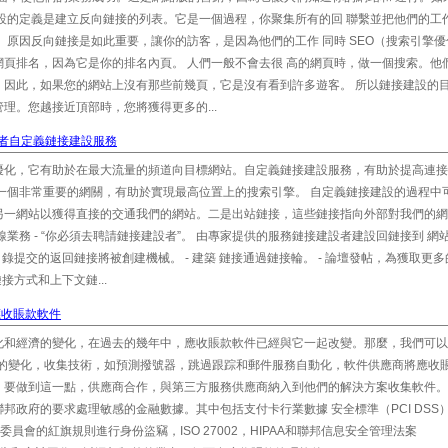
設的定義是建立反向鏈接的列表。它是一個過程，你聚集所有的回 聯繫並把他們的工
 原因反向鏈接是如此重要，讓你的訪客，是因為他們的工作 同時 SEO（搜索引擎
頁排名，因為它是你的排名內頁。 人們一般不會去很 高的網頁時，做一個搜索。他
。因此，如果您的網站上沒有那些前幾頁，它是沒有看到許多遊客。 所以鏈接建設的
理。您越接近頂部時，您將獲得更多的...
者自定義鏈接建設服務
優化，它有助於在最大流量的頻道向目標網站。自定義鏈接建設服務，有助於提高連接
一個非常重要的網關，有助於實現最高位置上的搜索引擎。 自定義鏈接建設的過程中可
另一網站以獲得直接的交通我們的網站。二是出站鏈接，這些鏈接指向外部對我們的網
業務 - “你必須去聘請鏈接建設者”。 由專家提供的服務鏈接建設者建設回鏈接到 網
錄提交的返回鏈接將被創建機械。 - 建築 鏈接通過鏈接輪。 - 論壇發帖，為獲取更
接方式和上下文鏈...
應收賬款軟件
化和經濟的變化，在過去的幾年中，應收賬款軟件已經與它一起改變。那麼，我們可以
大的變化，收集技術，如預測撥號器，跳過跟踪和郵件服務自動化，軟件供應商將應收賬
。要做到這一點，供應商合作，與第三方服務供應商納入到他們的解決方案收集軟件。
邦政府的要求處理敏感的金融數據。其中包括支付卡行業數據 安全標準（PCI DSS
，聯邦貿易委員會的紅旗規則進行身份盜竊，ISO 27002，HIPAA和聯邦信息安全管理法案