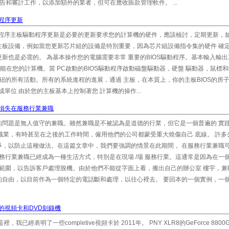
，報告和審計工作，以添加額外的業者，但可在應收賬款管理軟件。 ...
程序更新
動程序主板驅動程序更新是必要的更新要求您的計算機的硬件，應該檢討，定期更新，
主板設備，例如當您更新芯片組的設備是特別重要，因為芯片組設備指令集的硬件 確
新也是必需的。 為基本操作您的電腦需要非常 重要的BIOS驅動程序。基本輸入輸
的功能在您的計算機。當 PC啟動的BIOS驅動程序啟動磁盤驅動器，硬盤 驅動器，鼠標
樞紐的所有活動。所有的系統進程的進展，通過 主板，在本質上，你的主板BIOS的房
單位 由於您的主板基本上控制著您 計算機的操作...
損失在服務行業兼職
的問題是無人值守的兼職。雖然兼職是不被認為是道德的行業，但它是一個普遍的 實
迷於第二職業，有時甚至在之後的工作時間，僱用他們的公司都蒙受重大燒傷自己 底線。 許
爭，以防止這種做法。在這篇文章中，我們要強調的情景在此期間， 在服務行業兼職
服務行業兼職已經成為一種生活方式，特別是在現場 /場 服務行業。這通常是因為在一
的範圍，以告訴客戶處理脫機。由於他們不能從字面上看，搬出自己的辦公室 樓宇，兼
自由，以目前作為一個特定的電話斷和處理，以往心裡去。 要回本的一個實例，一個
的視頻卡和DVD刻錄機
經表明了一些completive視頻卡於 2011年。 PNY XLR8的GeForce 8800