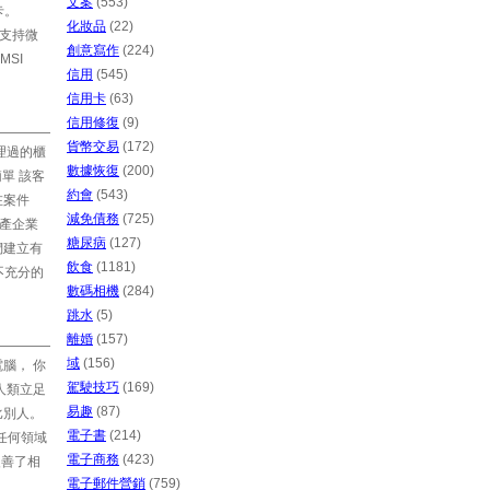
文案
(553)
卡。
化妝品
(22)
面支持微
創意寫作
(224)
MSI
信用
(545)
信用卡
(63)
信用修復
(9)
貨幣交易
(172)
理過的櫃
數據恢復
(200)
單 該客
約會
(543)
在案件
減免債務
(725)
生產企業
糖尿病
(127)
們建立有
飲食
(1181)
不充分的
數碼相機
(284)
跳水
(5)
離婚
(157)
域
(156)
腦， 你
駕駛技巧
(169)
人類立足
易趣
(87)
比別人。
電子書
(214)
任何領域
電子商務
(423)
改善了相
電子郵件營銷
(759)