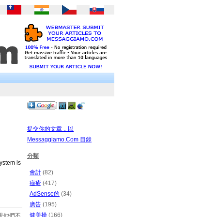
提交你的文章，以
Messaggiamo.Com 目錄
分類
system is
會計
(82)
痤瘡
(417)
AdSense的
(34)
廣告
(195)
健美操
(166)
果他們不