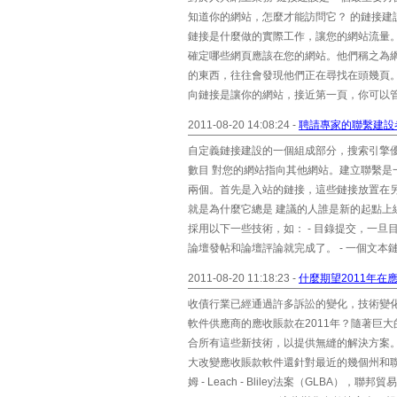
知道你的網站，怎麼才能訪問它？ 的鏈接建
鏈接是什麼做的實際工作，讓您的網站流量。
確定哪些網頁應該在您的網站。他們稱之為網
的東西，往往會發現他們正在尋找在頭幾頁
向鏈接是讓你的網站，接近第一頁，你可以管
2011-08-20 14:08:24 -
聘請專家的聯繫建設
自定義鏈接建設的一個組成部分，搜索引擎
數目 對您的網站指向其他網站。建立聯繫是
兩個。首先是入站的鏈接，這些鏈接放置在
就是為什麼它總是 建議的人誰是新的起點上線
採用以下一些技術，如： - 目錄提交，一旦目
論壇發帖和論壇評論就完成了。 - 一個文本鏈
2011-08-20 11:18:23 -
什麼期望2011年在
收債行業已經通過許多訴訟的變化，技術變
軟件供應商的應收賬款在2011年？隨著巨
合所有這些新技術，以提供無縫的解決方案
大改變應收賬款軟件還針對最近的幾個州和聯
姆 - Leach - Bliley法案（GLBA）