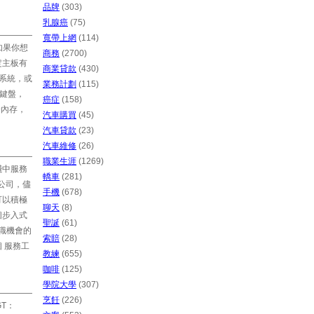
品牌
(303)
乳腺癌
(75)
寬帶上網
(114)
如果你想
商務
(2700)
定主板有
商業貸款
(430)
出系統，或
業務計劃
(115)
和鍵盤，
癌症
(158)
子內存，
汽車購買
(45)
汽車貸款
(23)
汽車維修
(26)
職業生涯
(1269)
踐中服務
轎車
(281)
多公司，儘
手機
(678)
可以積極
聊天
(8)
個步入式
聖誕
(61)
職機會的
索賠
(28)
 服務工
教練
(655)
咖啡
(125)
學院大學
(307)
烹飪
(226)
GT：