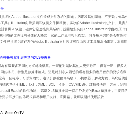
r文件
的Adobe Illustrator文件造成文件系統的問題，病毒和其他問題。不要緊，你為
llustrator向量插圖和恢復文件損壞後，腐敗的Adobe Illustrator的文件。此
 AI恢復，確保它是連接到局域網，並開始安裝的Adobe Illustrator的恢復工
ator文件修復損壞的文件沒有修改的AI格式，它的工作原理與只複製。 許多用戶詢問是否有任
or的文件已損壞？該任務的Adobe Illustrator文件恢復可以由恢復工具箱為插畫家，本
XLS文件轉換輕鬆地與先進的XLS轉換器
因為有這麼多不同的方式轉換檔案。一些配對是比其他人更受歡迎，但有一點，很多人
轉換成各種不同的格式，特別是數據庫格式。這是特別令人困惑的還有很多的應用程序的要求這
麼有一個程序，可以幫助您。這項計劃被稱為高級 XLS轉換器，解決方案，為您提供
式包括HTML，TXT，XML，SQL，RTF，CSV和DBF。該轉換快速，方便，到
osoft Excel的軟件功能。 高級 XLS轉換器是一個用戶友好的Excel轉換器，主要
會要求和接口的佈局很容易和用戶友好。直開箱，就可以開始使用該軟...
 As Seen On Tv!