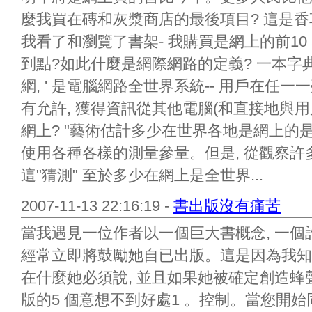
麼我買在磚和灰漿商店的最後項目? 這是
我看了和瀏覽了書架- 我購買是網上的前10 本
到點?如此什麼是網際網路的定義? 一本字典認
網, ' 是電腦網路全世界系統-- 用戶在任
有允許, 獲得資訊從其他電腦(和直接地與用
網上? "藝術估計多少在世界各地是網上的
使用各種各樣的測量參量。但是, 從觀察許
這"猜測" 至於多少在網上是全世界...
2007-11-13 22:16:19 -
書出版沒有痛苦
當我遇見一位作者以一個巨大書概念, 一個
經常立即將鼓勵她自已出版。這是因為我知
在什麼她必須說, 並且如果她被確定創造蜂
版的5 個意想不到好處1 。控制。當您開始