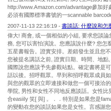
http://www.Amazon.com/advanta
必須有國際標準書號的一scannable barcod
2007-11-13 22:16:19 -
書談話: 什麼說和怎
偉大! 商會, 或一個相似的小組, 要求您
務, 您可以害怕演說。您應該說什麼? 您怎
五星書報告。證實安排。差錯發生並且您不
您被提名講話之前, 證實日期、時間、地點
國際說您應該予先參觀站點。確定書將是可
話以後。招呼觀眾。早到和招呼觀眾成員如
與您的觀眾的立即連接和做您一個可接洽的
學院, 男性和女性不同地反應談話。女性比
合easiily 笑[ 與] 。．．特別是如果您是f
的變動在您的談話如果您是女性。言感謝您