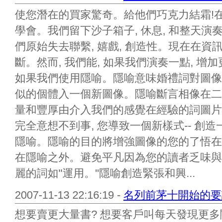
使您潛在的買家驚奇。給他們巧克力結霜!
學會。我們留下沙子箱子, 休息, 和整天
們原始失去聯繫, 嬉戲, 創造性。現在在資
斷。然而, 我們能, 如果我們演奏一點, 
如果我們使用隱喻。隱喻意味婚禮詞對圖像
似的個體入一個新圖像。隱喻斷言相像在二
量和豐厚由介入我們的感覺在經驗的詞圖片
完全意想不到事, 您導致一個新樣式-- 創
隱喻。隱喻的目的將增強圖像的您的了悟在您附近
在隱喻之外。避免平凡因為您的讀者乏味與
麗的詞如"運用。"隱喻創造緊張和興...
2007-11-13 22:16:19 -
名列前茅十開始的要
想要賣更大量書? 想要客戶叫每天發現更多