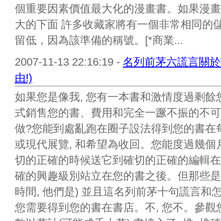
個重要因素價值最大化的漫畫書。如果漫畫
大的下面 許多收藏家將有一個非常相同的
留低，因為該準備的稱號。[*商業...
2007-11-13 22:16:19 -
名列前茅六謊言關於
由!)
如果您是像我, 您有一本書和激情度過剩餘
式銷售您的書、費用和完全一蹶不振的不可
做?您能到處亂跑在圈子設法得到您的書在每
或現代展覽, 和希望為收回。您能度過幾
切的正確的時候送它到確切的正確的編輯在
確的興趣級別站立在您的書之後。但那些是謊言
時間, 他們是) 並且這名列前茅十句謊言和怎
您需要得到您的書在書店。不, 您不。參