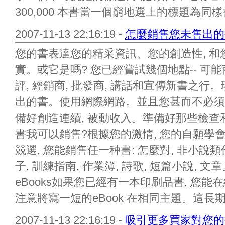
300,000 本書當一個窮地選上的標題為同樣書
2007-11-13 22:16:19 -
怎麼銷售您未售出的
您的書表達您的精采資訊、您的創造性, 
實。或它是嗎? 您已經嘗試幾個地點-- 可能商展, 
評, 經銷商, 批發商, 講話和宣傳新書之行
出的書。使用網際網路。並且您甚而不必須
備好創造連續, 被動收入。準備好那些檢查
書我可以銷售?根據您的激情, 您的自願學
競選, 您能銷售任一种書: 怎麼對, 非小說類作
子, 訓練指南, 作業簿, 詩歌, 短篇小說,
eBooks如果您已經有一本印刷品書, 您
注意將寫一短的eBook 在相同主題。這長期.
2007-11-13 22:16:19 -
吸引更多買家對您的