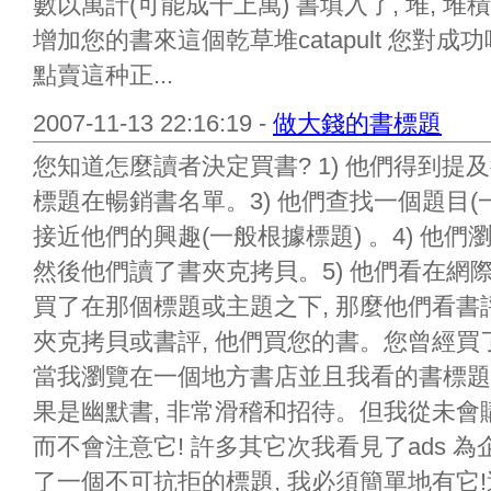
數以萬計(可能成千上萬) 書填入了, 堆,
增加您的書來這個乾草堆catapult 您對成
點賣這种正...
2007-11-13 22:16:19 -
做大錢的書標題
您知道怎麼讀者決定買書? 1) 他們得到提
標題在暢銷書名單。3) 他們查找一個題目(
接近他們的興趣(一般根據標題) 。4) 他
然後他們讀了書夾克拷貝。5) 他們看在網
買了在那個標題或主題之下, 那麼他們看書評
夾克拷貝或書評, 他們買您的書。您曾經買
當我瀏覽在一個地方書店並且我看的書標題
果是幽默書, 非常滑稽和招待。但我從未
而不會注意它! 許多其它次我看見了ads 
了一個不可抗拒的標題, 我必須簡單地有它