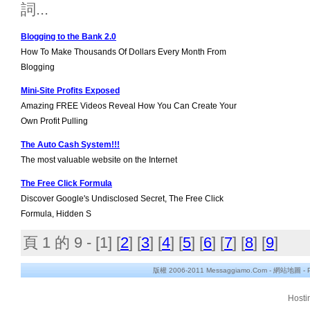
詞...
Blogging to the Bank 2.0
How To Make Thousands Of Dollars Every Month From
Blogging
Mini-Site Profits Exposed
Amazing FREE Videos Reveal How You Can Create Your
Own Profit Pulling
The Auto Cash System!!!
The most valuable website on the Internet
The Free Click Formula
Discover Google's Undisclosed Secret, The Free Click
Formula, Hidden S
頁 1 的 9 - [
1
] [
2
] [
3
] [
4
] [
5
] [
6
] [
7
] [
8
] [
9
]
版權 2006-2011 Messaggiamo.Com -
網站地圖
-
Hosti