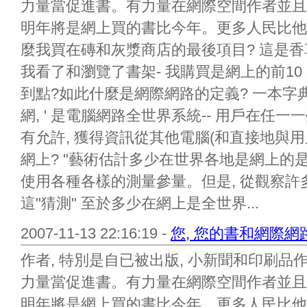
力量當促進書。有力量在網際空間作者並且
明年將是網上買的書比今年。更多人民比他
麼我買在磚和灰漿商店的最後項目? 這是
我看了和瀏覽了書架- 我購買是網上的前10 本
到點?如此什麼是網際網路的定義? 一本字典認
網, ' 是電腦網路全世界系統-- 用戶在任
有允許, 獲得資訊從其他電腦(和直接地與用
網上? "藝術估計多少在世界各地是網上的
使用各種各樣的測量參量。但是, 從觀察許
這"猜測" 至於多少在網上是全世界...
2007-11-13 22:16:19 -
您, 您的書和網際網路
作者, 特別是自已被出版, 小新聞和印刷
力量當促進書。有力量在網際空間作者並且
明年將是網上買的書比今年。更多人民比他