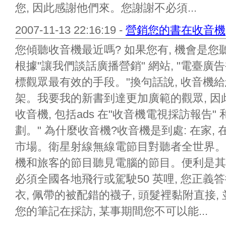
您, 因此感謝他們來。您謝謝不必須...
2007-11-13 22:16:19 -
營銷您的書在收音機
您傾聽收音機最近嗎? 如果您有, 機會是
根據"讓我們談話廣播營銷" 網站, "電臺
標觀眾最有效的手段。"換句話說, 收音機
架。我要我的新書到達更加廣範的觀眾, 
收音機, 包括ads 在"收音機電視採訪報告
劃。" 為什麼收音機?收音機是到處: 在家, 在
市場。衛星射線無線電節目對聽者全世界。
機和旅客的節目聽見電腦的節目。便利是其
必須全國各地飛行或駕駛50 英哩, 您正義
衣, 佩帶的被配錯的襪子, 頭髮裡黏附直接
您的筆記在採訪, 某事期間您不可以能...