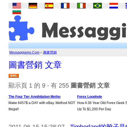
Messaggiamo.Com
»
圖書營銷
圖書營銷 文章
顯示頁 1 的 9 - 有 255
圖書營銷 文章
The Four Tier Annihilation Metho
Forex Loophole
Make 6457$ a DAY with eBay. Method NOT
How A 36 Year Old Forex Geek 
Illegal!
Up To $1,200 Per Day
2011-06-15 15:38:07 -
Timberland的