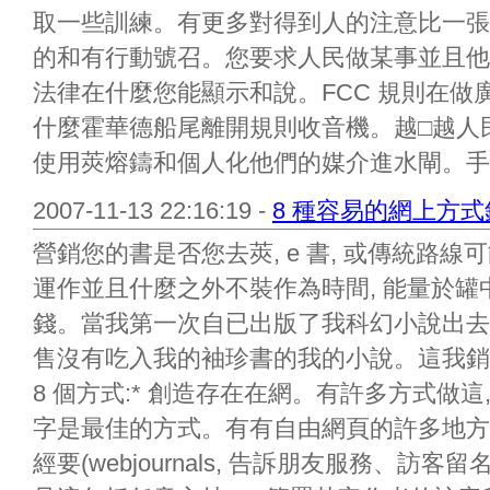
取一些訓練。有更多對得到人的注意比一張
的和有行動號召。您要求人民做某事並且他
法律在什麼您能顯示和說。FCC 規則在做
什麼霍華德船尾離開規則收音機。越□越人
使用莢熔鑄和個人化他們的媒介進水閘。手..
2007-11-13 22:16:19 -
8 種容易的網上方
營銷您的書是否您去莢, e 書, 或傳統路
運作並且什麼之外不裝作為時間, 能量於罐
錢。當我第一次自已出版了我科幻小說出去
售沒有吃入我的袖珍書的我的小說。這我銷
8 個方式:* 創造存在在網。有許多方式做
字是最佳的方式。有有自由網頁的許多地方, 但B
經要(webjournals, 告訴朋友服務、訪客