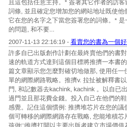
且這包括任意主持。* 簽署其它作者的訪
詞條, 並且確定您增加您的網站地址既使
它在您的名字之下當您簽署您的詞條。* 是
的問題, 和不要...
2007-11-13 22:16:19 -
看賣您的書為一個好
許多自已出版創作計劃在最終賣他們的書對
速的軌道方式達到這個目標將推擠一本書的市
篇文章顯示您怎麼對確切地做那, 使用任
單的網際網路戰略。推擠v. 拉扯被解釋書
門, 和記數器去kachink, kachink 。
過門並且那花費金錢。投入自己在他們的鞋
感覺。記住這個慣例: 推擠堆芯片在您的
個可轉移的網際網路存在戰略, 您能堆積
孩做□推擠打開以主要出版者建立市場價值