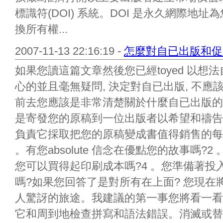
標識符(DOI) 系統。DOI 是永久網際地
換所有權...
2007-11-13 22:16:19 -
怎麼對自已出版和促
如果您讀這篇文章然後您已經toyed 以
心的並且毫無疑問, 決定對自已出版, 不
前去您應該是非常清楚關於什麼自已出版的
是寄發您的原稿到一位出版者以希望和禱告?
負責它採取把您的原稿變成書值得銷售的每
。有您absolute 信念在優點您的故事嗎?
您可以買得起印刷成本嗎?4 。您準備著
嗎?如果您回答了是對所有在上面? 您現
人驚訝的旅途。我建議的第一事您將看一看
它和周到地檢查拼寫和語法錯誤。消滅或替