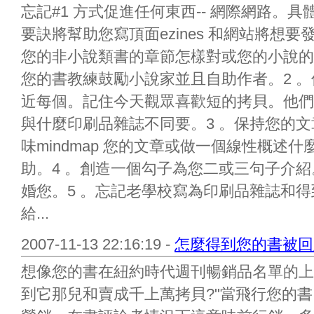
忘記#1 方式促進任何東西-- 網際網路。具
要訣將幫助您寫頂面ezines 和網站將想
您的非小說類書的章節怎樣對或您的小說的
您的書教練鼓勵小說家並且自助作者。2 。保留
近每個。記住今天觀眾喜歡短的拷貝。他們想
與什麼印刷品雜誌不同要。3 。保持您的
味mindmap 您的文章或做一個線性概述
助。4 。創造一個勾子為您二或三句子介
婚您。5 。忘記老學校寫為印刷品雜誌和得
給...
2007-11-13 22:16:19 -
怎麼得到您的書被回
想像您的書在紐約時代週刊暢銷品名單的上面
到它那兒和賣成千上萬拷貝?"當飛行您的書