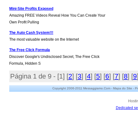
Mini-Site Profits Exposed
Amazing FREE Videos Reveal How You Can Create Your
Own Profit Pulling
The Auto Cash System!!!
The most valuable website on the Internet
The Free Click Formula
Discover Google's Undisclosed Secret, The Free Click
Formula, Hidden S
Página 1 de 9 - [
1
] [
2
] [
3
] [
4
] [
5
] [
6
] [
7
] [
8
] [
9
Copyright 2006-2011 Messaggiamo.Com -
Mapa do Site
-
Pr
Hosti
Dedicated se