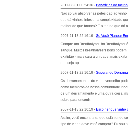
2011-08-01 00:54:36 -
Benefícios do melhor
Não só vai absorver as peles dão ao vinho
que dá vinhos tintos uma complexidade que
melhor do que branco? É o tanino que dá o
2007-11-13 22:16:19 -
Se Você Planear Em 
Compre um BreathalyzerUm Breathalyzer é u
sangue. Muitos breathalyzers bons podem 
exatidão - mais cara a unidade, mais exat
que seja ap...
2007-11-13 22:16:19 -
Superando Derrama
Os derramamentos do vinho vermelho podem
como membros de nossa comunidade incorpor
de um derramamento é uma outra coisa, mas
sobre para encontr...
2007-11-13 22:16:19 -
Escolher que vinho p
Assim, você encontra-se que está sendo con
tipo de vinho deve você comprar? Eu sou ce