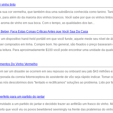
 vinho tinto
 a sua cor vermelha, que também doa uma substância conhecida como tanino. Tan
, para além do da maioria dos vinhos brancos. Você sabe por que os vinhos tintos
 aroma de vinho em sua boca. Com o tempo, as qualidades dos tan...
Beber, Faça Estas Coisas Críticas Antes que Você Saa Da Casa
m dispositivo hand-held portátil em que você funde, aquele mede seu nível de á
ser comprados em linha. Compre bom. No general, são fixados o preço basearam
a a leitura. Para aproximadamente $100 você pode encontrar uma unidade da qual
mentos Do Vinho Vermelho
 ser um disastre se ocorrem em seu repouso ou onboard seu jato $43 milhões e
ada da correia fotorreceptora do assistente de vôo seja rápido indicar. Tomar 
 nós descobrimos dois "tentado e rectificamos" soluções ao problema. Lido por f
erfeito para um partido do jantar
vidado a um partido do jantar e decidido trazer ao anfitrião um frasco do vinho. 
rto que você viu os povos bewildered seemingly na frente das prateleiras do vinho