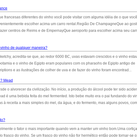
rance
e francesas diferentes do vinho você pode visitar com alguma idéia de o que você
nvenientemente escolher acima um carro rental.Região De ChampagneQue ao gost
fazer centros de Reims e de EmpernayQue aeroporto para escolher acima seu car
 vinho de qualquer maneira?
tchy, acredita-se que, ao redor 6000 BC, uvas estavam crescidos e o vinho estav
tamia e o vinho de Egipto eram populares com os pharaohs de Egipto antigo de
tions e as ilustrações de colher de uva e de fazer do vinho foram encontrad...
ia? Mead
e o alvorecer da civilização. No início, a produção do álcool pode ter sido aciden
ad é uma bebida feita do mel fermented. Isto bebe muito era o pai fundando do vi
as à receita a mais simples do mel, da água, e do fermento, mas alguns povos, co
do?
elmente o fator o mais importante quando vem a manter um vinho bom.Uma cortiça
o frasco do vinho. Se um frasco do vinho não for hermético então pode tornar-se 