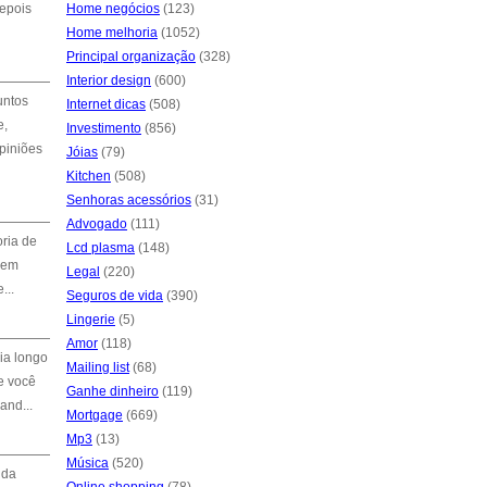
Depois
Home negócios
(123)
Home melhoria
(1052)
Principal organização
(328)
Interior design
(600)
untos
Internet dicas
(508)
e,
Investimento
(856)
opiniões
Jóias
(79)
Kitchen
(508)
Senhoras acessórios
(31)
Advogado
(111)
oria de
Lcd plasma
(148)
 em
Legal
(220)
...
Seguros de vida
(390)
Lingerie
(5)
Amor
(118)
ia longo
Mailing list
(68)
e você
Ganhe dinheiro
(119)
and...
Mortgage
(669)
Mp3
(13)
Música
(520)
 da