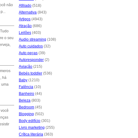
você não
Afiliado
(518)
p...
Alternativa
(843)
Artigos
(4943)
Atração
(686)
 Tudo
Leilões
(403)
re o seu
Audio streaming
(108)
erveja,
Auto cuidados
(32)
Auto peças
(39)
Autoresponder
(2)
Aviação
(215)
úmeros
Bebés toddler
(536)
, há
Baby
(1210)
z uma
Falência
(10)
Banheiro
(44)
Beleza
(803)
Bedroom
(45)
 você
Blogging
(502)
enças
Body edifício
(301)
sistir
Livro marketing
(255)
Crítica literária
(363)