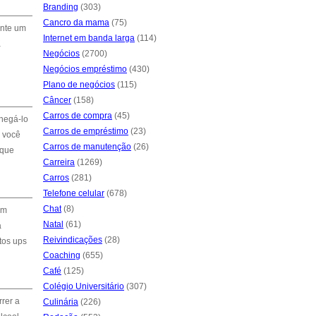
Branding
(303)
Cancro da mama
(75)
ente um
Internet em banda larga
(114)
a
Negócios
(2700)
Negócios empréstimo
(430)
Plano de negócios
(115)
Câncer
(158)
Carros de compra
(45)
negá-lo
Carros de empréstimo
(23)
 você
Carros de manutenção
(26)
 que
Carreira
(1269)
Carros
(281)
Telefone celular
(678)
Chat
(8)
em
Natal
(61)
a
Reivindicações
(28)
tos ups
Coaching
(655)
Café
(125)
Colégio Universitário
(307)
rer a
Culinária
(226)