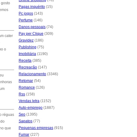
Online shopping
(78)
 gosto
Pagas inquérito
(15)
remos
Pc jogos
(143)
Perfume
(146)
Danos pessoais
(74)
Pay per Clique
(309)
am cater
Gravidez
(186)
e
Publishing
(75)
mo o
Imobiliária
(1190)
Receita
(385)
Recreação
(147)
Relacionamento
(3346)
seu
Retomar
(54)
senhoras
Romance
(126)
 um
Rss
(158)
Vendas letra
(1152)
Auto-emprego
(1887)
Seo
(1395)
do réguas
Sapatos
(77)
 do
Pequenas empresas
(915)
nho que
Fumar
(227)