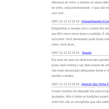
diferença de vinho, e mesmo as várias dif
do vinho, está primeiramente ' o que são
com com...
2007-11-13 22:16:19 -
Emparelhando A Cer
Emparelhar a cerveja com o cuisine fino t
aos 90's micro-micro-brew a multidão. É n
succulent. Você demasiado pode trazer es
vinho, você deve...
2007-11-13 22:16:19 -
Tequila
Era uma vez que um ritual executou geral
pulso. Após licking o sal, faria exame de u
não eram demasiado afeiçoadas desta e nã
espírito e destila...
2007-11-13 22:16:19 -
Aprecíe Seu Vinho 
O mero mention do etiquette traz para ocup
ajustadas. Não é sobre as tradições quaint
vinho fino são os oenophiles que são estri
...