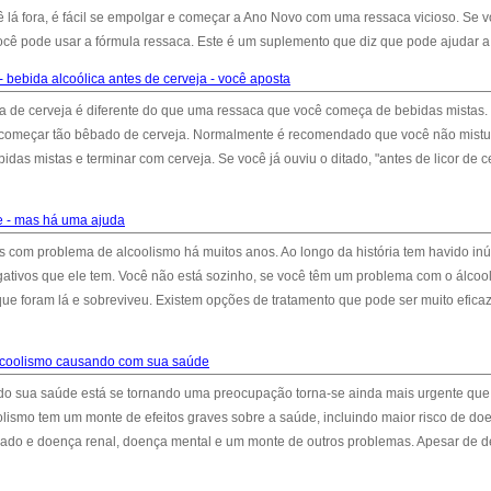
ê lá fora, é fácil se empolgar e começar a Ano Novo com uma ressaca vicioso. Se 
cê pode usar a fórmula ressaca. Este é um suplemento que diz que pode ajudar a 
 bebida alcoólica antes de cerveja - você aposta
de cerveja é diferente do que uma ressaca que você começa de bebidas mistas.
começar tão bêbado de cerveja. Normalmente é recomendado que você não mistu
idas mistas e terminar com cerveja. Se você já ouviu o ditado, "antes de licor de c
e - mas há uma ajuda
 com problema de alcoolismo há muitos anos. Ao longo da história tem havido in
gativos que ele tem. Você não está sozinho, se você têm um problema com o álcool
e foram lá e sobreviveu. Existem opções de tratamento que pode ser muito efica
lcoolismo causando com sua saúde
ando sua saúde está se tornando uma preocupação torna-se ainda mais urgente que
olismo tem um monte de efeitos graves sobre a saúde, incluindo maior risco de do
ígado e doença renal, doença mental e um monte de outros problemas. Apesar de de