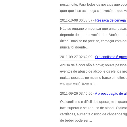
nesta noite. Para todos os novatos que voc
quer que isso aconteça com você do que vo
2011-10-08 06:58:57 -
Ressaca de cerveja -
Não se engane em pensar que uma ressaca 
depende de quanto você bebe. Você pode 
álcool, mas se for preciso, começar com beb
nunca foi doente...
2011-09-27 02:42:09 -
O alcoolismo é grav
Abuso de álcool não é nova; houve pessoas
eventos de abuso de álcool e os efeitos ne
muitas pessoas no mesmo barco e muitos qu
vez que você fazer a s...
2011-09-26 03:46:56 -
A preocupação de a
O alcoolismo é difícil de superar, mas qu
faça superar o seu abuso de álcool. O alco
cardíacas, aumenta o risco de câncer de f
de beber pode ser ...