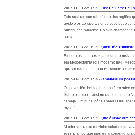
2007-11-13 22:16:19 -
Hire De Carro De F
Está aqui um sumário rápido das regiões qu
gosto e os aeroportos onde você pode co
bubbly, naturalmente! Do twin champanhe-
renta...
2007-11-13 22:16:19 -
Quem fêz o primeiro
Embora os detalhes sejam compreensìvel ske
em Mesopotamia (dia moderno Iraq).Mesopo
aproximadamente 3000 BC avante. Os inscrip
2007-11-13 22:16:19 -
O material da poes
Os povos têm bebido bebidas fermented desd
Sobre o tempo, transformou-se uma arte.Me
cerveja. Um purist pôde apenas furar apen
myself...
2007-11-13 22:16:19 -
Que é vinho arrolha
Manter um frasco do vinho selado é provav
essencial, porque mantem o oxigênio fora d