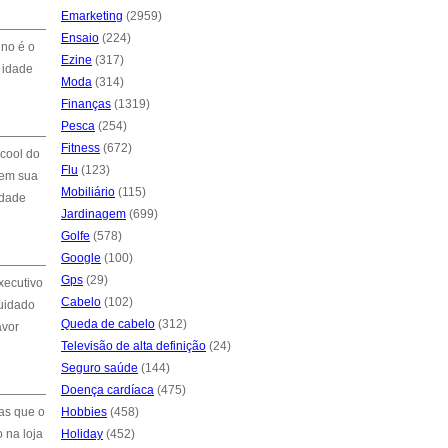
Emarketing
(2959)
Ensaio
(224)
ino é o
Ezine
(317)
 idade
Moda
(314)
Finanças
(1319)
Pesca
(254)
Fitness
(672)
lcool do
Flu
(123)
 em sua
Mobiliário
(115)
idade
Jardinagem
(699)
Golfe
(578)
Google
(100)
Gps
(29)
xecutivo
Cabelo
(102)
cuidado
Queda de cabelo
(312)
avor
Televisão de alta definição
(24)
Seguro saúde
(144)
Doença cardíaca
(475)
Mas que o
Hobbies
(458)
 na loja
Holiday
(452)