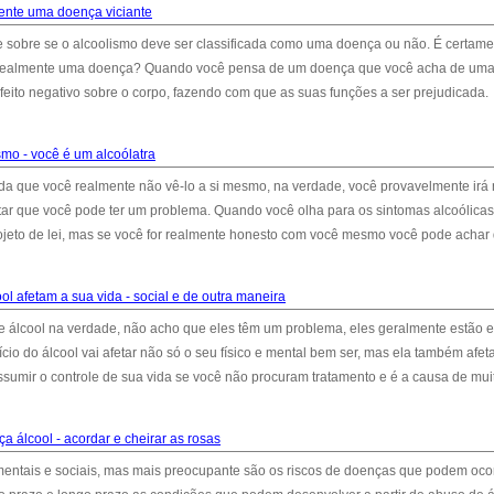
mente uma doença viciante
e sobre se o alcoolismo deve ser classificada como uma doença ou não. É certam
é realmente uma doença? Quando você pensa de um doença que você acha de um
eito negativo sobre o corpo, fazendo com que as suas funções a ser prejudicada.
smo - você é um alcoólatra
 que você realmente não vê-lo a si mesmo, na verdade, você provavelmente irá 
r que você pode ter um problema. Quando você olha para os sintomas alcoólicas
ojeto de lei, mas se você for realmente honesto com você mesmo você pode achar
ol afetam a sua vida - social e de outra maneira
 álcool na verdade, não acho que eles têm um problema, eles geralmente estão 
o do álcool vai afetar não só o seu físico e mental bem ser, mas ela também afet
ssumir o controle de sua vida se você não procuram tratamento e é a causa de mui
a álcool - acordar e cheirar as rosas
entais e sociais, mas mais preocupante são os riscos de doenças que podem ocor