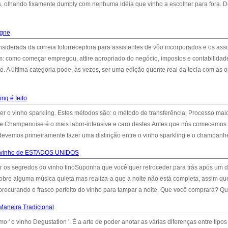
os, olhando fixamente dumbly com nenhuma idéia que vinho a escolher para fora. 
agne
iderada da correia fotorreceptora para assistentes de vôo incorporados e os ass
: como começar empregou, attire apropriado do negócio, impostos e contabilidad
o. A última categoria pode, às vezes, ser uma edição quente real da tecla com as 
ng é feito
r o vinho sparkling. Estes métodos são: o método de transferência, Processo mai
Champenoise é o mais labor-intensive e caro destes.Antes que nós comecemos
 devemos primeiramente fazer uma distinção entre o vinho sparkling e o champanhe
o vinho de ESTADOS UNIDOS
ir os segredos do vinho finoSuponha que você quer retroceder para trás após um d
sobre alguma música quieta mas realiza-a que a noite não está completa, assim qu
l, procurando o frasco perfeito do vinho para tampar a noite. Que você comprará? Qu
Maneira Tradicional
 ' o vinho Degustation '. É a arte de poder anotar as várias diferenças entre tipos