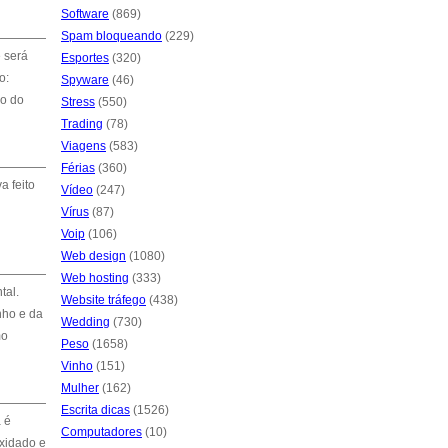
Software
(869)
Spam bloqueando
(229)
 será
Esportes
(320)
o:
Spyware
(46)
ro do
Stress
(550)
Trading
(78)
Viagens
(583)
Férias
(360)
a feito
Vídeo
(247)
Vírus
(87)
Voip
(106)
Web design
(1080)
Web hosting
(333)
tal.
Website tráfego
(438)
nho e da
Wedding
(730)
mo
Peso
(1658)
Vinho
(151)
Mulher
(162)
Escrita dicas
(1526)
 é
Computadores
(10)
oxidado e