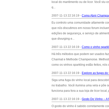
local do mantimento ou de licor. Você viu-
q...
2007-11-13 22:16:19 -
Como Abrir Champ
Eu controlo uma comunidade altamente cons
que nós discutimos em nosso forum incluem
edições de segurança, e serviço de aliment
que divurging e...
2007-11-13 22:16:19 -
Como o vinho sparkli
Há três métodos que podem ser usados faze
Charmat e Methode Champenoise. Methode 
como os vinhos sparkling estão feitos, nós
2007-11-13 22:16:19 -
Explore as fugas d
Siga uma fuga do vinho local para descobr
no trabalho. Você ilumina uma vela e põe 
funciona para fora a sua loja de licor loca
2007-11-13 22:16:19 -
Gosto Do Vinho -- A 
O gosto do vinho é sabido corretamente como