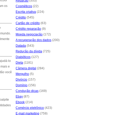
lcool
Redação
(553)
tam os
Cosméticos
(22)
Escrita criativa
(224)
Crédito
(545)
Cartão de crédito
(63)
e
Crédito reparação
(9)
o mundo.
Moeda negociação
(172)
almente
A recuperação dos dados
(200)
Datada
(543)
Redução da dívida
(725)
Diabéticos
(127)
ajudá-lo
Dieta
(1181)
 mais e
Câmera digital
(284)
ntão você
Mergulho
(5)
Divórcio
(157)
Domínio
(156)
Condução dicas
(169)
Ebay
(87)
palpite
Ebook
(214)
ntidades
Comércio eletrônico
(423)
E-mail marketing
(759)