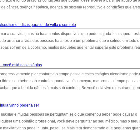
to prazo e longo prazo as condições que podem desenvolver a partir de abuso de á
 de câncer, doença hepática, doença do sistema reprodutivo e condições que afe
lcoolismo - dicas para ter de volta o controle
ar a sua vida, mas há tratamentos disponíveis que podem ajudá-lo a superar est
sido arruinar a vida das pessoas há anos e é um problema que é sofrido em todo 
ssoas sofrem de alcoolismo, muitos daqueles que tentar superar este problema re
- você está nos estágios
progressivamente pior conforme o tempo passa e estes estágios alcoolismo pode 
ter tido o seu beber sob controle quando você começou, mas como o tempo passa e
achar que a bebida não está mais sob controle. Se você está vivo e respirando, e
bula vinho poderia ser
 maxilar e muitas pessoas se perguntam se o que comer ou beber pode causar o
quiser uma opinião profissional, você deve perguntar ao seu médico, mas o meu 
r no maxilar vinho pode ir junto. pesquisa Mais tem demonstrado que pequenas qua