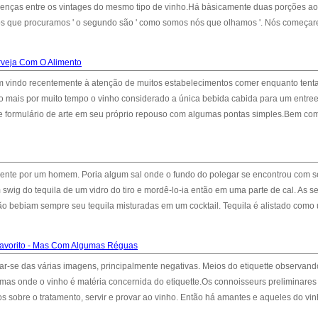
erenças entre os vintages do mesmo tipo de vinho.Há bàsicamente duas porções ao
 nós que procuramos ' o segundo são ' como somos nós que olhamos '. Nós começa
veja Com O Alimento
em vindo recentemente à atenção de muitos estabelecimentos comer enquanto tent
ão mais por muito tempo o vinho considerado a única bebida cabida para um entre
te formulário de arte em seu próprio repouso com algumas pontas simples.Bem co
mente por um homem. Poria algum sal onde o fundo do polegar se encontrou com 
m swig do tequila de um vidro do tiro e mordê-lo-ia então em uma parte de cal. As 
o bebiam sempre seu tequila misturadas em um cocktail. Tequila é alistado como
Favorito - Mas Com Algumas Réguas
ar-se das várias imagens, principalmente negativas. Meios do etiquette observan
 mas onde o vinho é matéria concernida do etiquette.Os connoisseurs preliminares
tos sobre o tratamento, servir e provar ao vinho. Então há amantes e aqueles do vi