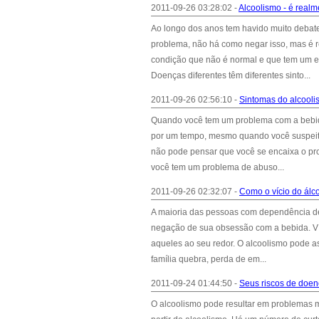
2011-09-26 03:28:02 -
Alcoolismo - é real
Ao longo dos anos tem havido muito debat
problema, não há como negar isso, mas 
condição que não é normal e que tem um ef
Doenças diferentes têm diferentes sinto...
2011-09-26 02:56:10 -
Sintomas do alcooli
Quando você tem um problema com a bebida
por um tempo, mesmo quando você suspeita
não pode pensar que você se encaixa o pr
você tem um problema de abuso...
2011-09-26 02:32:07 -
Como o vício do álco
A maioria das pessoas com dependência de
negação de sua obsessão com a bebida. Víci
aqueles ao seu redor. O alcoolismo pode a
família quebra, perda de em...
2011-09-24 01:44:50 -
Seus riscos de doenç
O alcoolismo pode resultar em problemas m