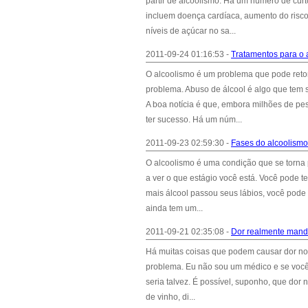
partir de alcoolismo. Há um número de cur
incluem doença cardíaca, aumento do risco
níveis de açúcar no sa...
2011-09-24 01:16:53 -
Tratamentos para o a
O alcoolismo é um problema que pode retom
problema. Abuso de álcool é algo que tem 
A boa notícia é que, embora milhões de pe
ter sucesso. Há um núm...
2011-09-23 02:59:30 -
Fases do alcoolismo 
O alcoolismo é uma condição que se torna 
a ver o que estágio você está. Você pode 
mais álcool passou seus lábios, você pode 
ainda tem um...
2011-09-21 02:35:08 -
Dor realmente mandí
Há muitas coisas que podem causar dor no
problema. Eu não sou um médico e se você 
seria talvez. É possível, suponho, que do
de vinho, di...