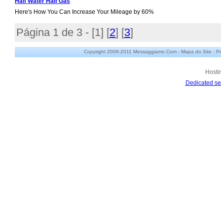
Half Water Half Gas
Here's How You Can Increase Your Mileage by 60%
Página 1 de 3 - [
1
] [
2
] [
3
]
Copyright 2006-2011 Messaggiamo.Com -
Mapa do Site
-
Pr
Hosti
Dedicated se