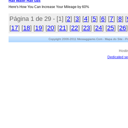
Half Water Half Gas
Here's How You Can Increase Your Mileage by 60%
Página 1 de 29 - [
1
] [
2
] [
3
] [
4
] [
5
] [
6
] [
7
] [
8
] [
[
17
] [
18
] [
19
] [
20
] [
21
] [
22
] [
23
] [
24
] [
25
] [
26
]
Copyright 2006-2011 Messaggiamo.Com -
Mapa do Site
-
Pr
Hosti
Dedicated se