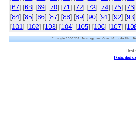
[
67
] [
68
] [
69
] [
70
] [
71
] [
72
] [
73
] [
74
] [
75
] [
76
]
[
84
] [
85
] [
86
] [
87
] [
88
] [
89
] [
90
] [
91
] [
92
] [
93
]
[
101
] [
102
] [
103
] [
104
] [
105
] [
106
] [
107
] [
10
Copyright 2006-2011 Messaggiamo.Com -
Mapa do Site
-
Pr
Hosti
Dedicated se