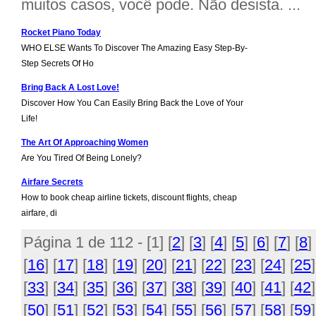
muitos casos, você pode. Não desista. ...
Rocket Piano Today
WHO ELSE Wants To Discover The Amazing Easy Step-By-
Step Secrets Of Ho
Bring Back A Lost Love!
Discover How You Can Easily Bring Back the Love of Your
Life!
The Art Of Approaching Women
Are You Tired Of Being Lonely?
Airfare Secrets
How to book cheap airline tickets, discount flights, cheap
airfare, di
Página 1 de 112 - [
1
] [
2
] [
3
] [
4
] [
5
] [
6
] [
7
] [
8
] 
[
16
] [
17
] [
18
] [
19
] [
20
] [
21
] [
22
] [
23
] [
24
] [
25
]
[
33
] [
34
] [
35
] [
36
] [
37
] [
38
] [
39
] [
40
] [
41
] [
42
]
[
50
] [
51
] [
52
] [
53
] [
54
] [
55
] [
56
] [
57
] [
58
] [
59
]