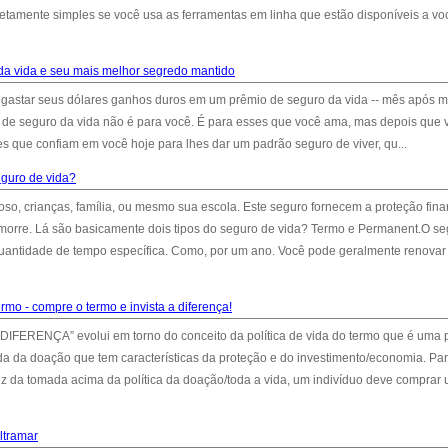
etamente simples se você usa as ferramentas em linha que estão disponíveis a vo
 da vida e seu mais melhor segredo mantido
gastar seus dólares ganhos duros em um prêmio de seguro da vida -- mês após 
ca de seguro da vida não é para você. É para esses que você ama, mas depois que 
es que confiam em você hoje para lhes dar um padrão seguro de viver, qu...
guro de vida?
poso, crianças, família, ou mesmo sua escola. Este seguro fornecem a proteção fina
morre. Lá são basicamente dois tipos do seguro de vida? Termo e Permanent.O se
quantidade de tempo específica. Como, por um ano. Você pode geralmente renovar
rmo - compre o termo e invista a diferença!
ERENÇA” evolui em torno do conceito da política de vida do termo que é uma po
vida da doação que tem características da proteção e do investimento/economia. Pa
vez da tomada acima da política da doação/toda a vida, um indivíduo deve comprar
ltramar