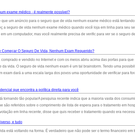
hum exame médico - é realmente possível?
 que um anúncio para o seguro que de vida nenhum exame médico está tentando
omeç a seguro de vida nenhum exame médico quando você loja em linha para seu s
 em um computador, mas você realmente precisa de verific para ver se o seguro de
e Começar O Seguro De Vida, Nenhum Exam Requerido?
 comprado e vendido no Internet e com os meios abriu acima das portas para que
le da vida. O seguro de vida nenhum exam é um tal brainstorm. Tendo uma possibi
m exam dará a uma escala larga dos povos uma oportunidade de verificar para for
encial que encontra a política direita para você
tá tornando tão popularA pesquisa recente indica que a maioria vasta dos consum
e são referidos sobre o comprimento de lista de espera para o tratamento em hosp
ação em linha recente, disse que quis receber o tratamento quando era necessár
iverso, e tudo
ida está voltando na forma. É verdadeiro que não pode ser o termo financeiro em 