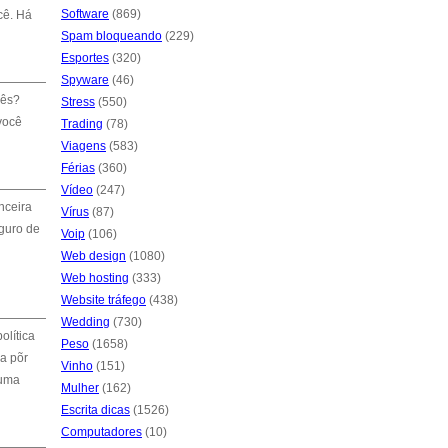
Software
(869)
cê. Há
Spam bloqueando
(229)
Esportes
(320)
Spyware
(46)
mês?
Stress
(550)
você
Trading
(78)
Viagens
(583)
Férias
(360)
Vídeo
(247)
nceira
Vírus
(87)
guro de
Voip
(106)
Web design
(1080)
Web hosting
(333)
Website tráfego
(438)
Wedding
(730)
lítica
Peso
(1658)
ra põr
Vinho
(151)
 uma
Mulher
(162)
Escrita dicas
(1526)
Computadores
(10)