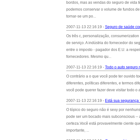
bordos, mas as vendas do seguro de vida t
podemos conservar o volume de fundos de q
tornar-se um po...
2007-11-13 22:16:19 -
Seguro de saúde con
Os três c, personalização, consumerization
de serviço. A indústria do fornecedor do
entre o imposto - pagador dos E.U. a res
fornecedores. Mesmo qu...
2007-11-13 22:16:19 -
Todo o auto seguro n
O contrário a o que você pode ter ouvido t
diferentes, políticas diferentes, e termos 
você pode querer fazer deve visitar todo o
2007-11-13 22:16:19 -
Está sua segurança f
O tópico do seguro não é sexy por nenhuns 
pode ser um bocado mais subconscious -- a
certeza.Você está provavelmente ciente q
importante, ...