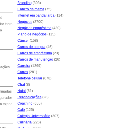
Branding
(303)
Cancro da mama
(75)
Internet em banda larga
(114)
 é
Negócios
(2700)
ar tanto
Negócios empréstimo
(430)
no
Plano de negócios
(115)
Câncer
(158)
Carros de compra
(45)
Carros de empréstimo
(23)
Carros de manutenção
(26)
Carreira
(1269)
itações
Carros
(281)
Telefone celular
(678)
Chat
(8)
Natal
(61)
rminadas
Reivindicações
(28)
egurador
Coaching
(655)
ra expr a
Café
(125)
Colégio Universitário
(307)
Culinária
(226)