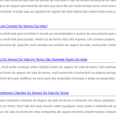
 caro das políticas que são no devido de mercado o fato do tempo excedente do valo
ertura de seguro permanente da vida que dura tão por muito tempo como você vive 
n﷓time. A razão que as citações do seguro de vida inteira são assim muito mais c
A um Corretor De Seguro Da Vida?
oa dedicada que incentive e escute as necessidades e queira de uma pessoa que 
da você está procurando, inteiro ou do termo vida não importa. Um corretor poderá
 escolha de. Quando você contata um corretor de seguro da vida, você pode come
es Do Seguro De Vida Do Termo São Somente Fáceis De obter
a, você pode começar umas citações livres do seguro de vida do termo com nenhu
es livres do seguro de vida do termo, você preenche o formulário na página aprop
ocê tem que certificar-se você para dar respostas honestas a todas as perguntas 
 melhores Citações Do Seguro De Vida Do Termo
mais melhores citações do seguro de vida do termo é somente um clique afastado
mo em linha. Você não tem que mesmo saber qualquer coisa sobre a indústria de s
uro de vida do termo de uma companhia de seguro em linha.Assim muitas compan