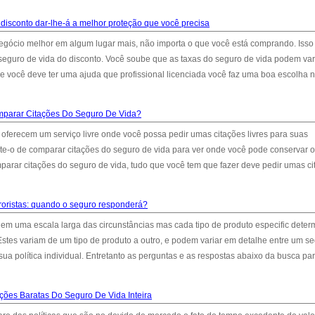
 disconto dar-lhe-á a melhor proteção que você precisa
gócio melhor em algum lugar mais, não importa o que você está comprando. Isso
seguro de vida do disconto. Você soube que as taxas do seguro de vida podem vari
e você deve ter uma ajuda que profissional licenciada você faz uma boa escolha 
parar Citações Do Seguro De Vida?
oferecem um serviço livre onde você possa pedir umas citações livres para suas
ite-o de comparar citações do seguro de vida para ver onde você pode conservar o
parar citações do seguro de vida, tudo que você tem que fazer deve pedir umas c
rroristas: quando o seguro responderá?
 em uma escala larga das circunstâncias mas cada tipo de produto especific dete
Estes variam de um tipo de produto a outro, e podem variar em detalhe entre um s
 sua política individual. Entretanto as perguntas e as respostas abaixo da busca pa
ões Baratas Do Seguro De Vida Inteira