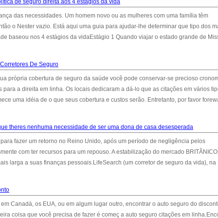
tica de seguro direita aos 4 estágios da vida
ança das necessidades. Um homem novo ou as mulheres com uma família têm
tão o Nester vazio. Está aqui uma guia para ajudar-lhe determinar que tipo dos m
de baseou nos 4 estágios da vidaEstágio 1 Quando viajar o estado grande de Mis
Corretores De Seguro
ua própria cobertura de seguro da saúde você pode conservar-se precioso cronom
para a direita em linha. Os locais dedicaram a dá-lo que as citações em vários ti
ece uma idéia de o que seus cobertura e custos serão. Entretanto, por favor fore
rque theres nenhuma necessidade de ser uma dona de casa desesperada
 para fazer um retorno no Reino Unido, após um período de negligência pelos
mente com ter recursos para um repouso. A estabilização do mercado BRITÂNICO
is larga a suas finanças pessoais.LifeSearch (um corretor de seguro da vida), na
onto
 em Canadá, os EUA, ou em algum lugar outro, encontrar o auto seguro do discon
eira coisa que você precisa de fazer é começ a auto seguro citações em linha.Enc