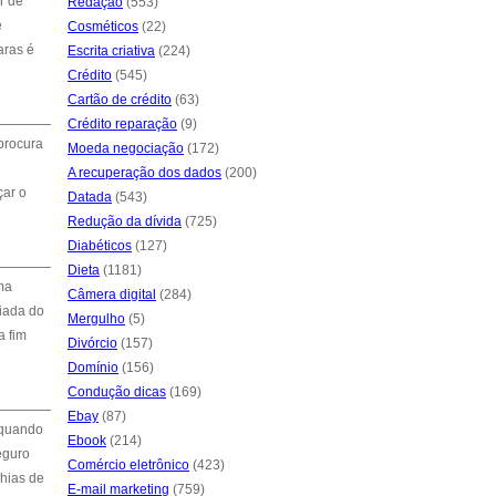
r de
Redação
(553)
e
Cosméticos
(22)
aras é
Escrita criativa
(224)
Crédito
(545)
Cartão de crédito
(63)
Crédito reparação
(9)
procura
Moeda negociação
(172)
A recuperação dos dados
(200)
çar o
Datada
(543)
Redução da dívida
(725)
Diabéticos
(127)
Dieta
(1181)
ma
Câmera digital
(284)
riada do
Mergulho
(5)
a fim
Divórcio
(157)
Domínio
(156)
Condução dicas
(169)
Ebay
(87)
 quando
Ebook
(214)
eguro
Comércio eletrônico
(423)
hias de
E-mail marketing
(759)