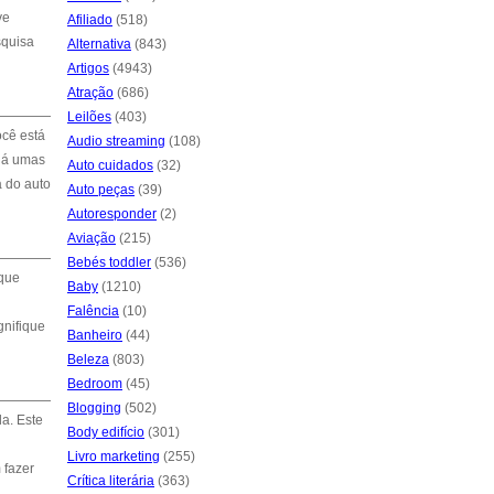
ve
Afiliado
(518)
squisa
Alternativa
(843)
Artigos
(4943)
Atração
(686)
Leilões
(403)
ocê está
Audio streaming
(108)
.Há umas
Auto cuidados
(32)
a do auto
Auto peças
(39)
Autoresponder
(2)
Aviação
(215)
Bebés toddler
(536)
 que
Baby
(1210)
Falência
(10)
gnifique
Banheiro
(44)
Beleza
(803)
Bedroom
(45)
Blogging
(502)
a. Este
Body edifício
(301)
Livro marketing
(255)
 fazer
Crítica literária
(363)