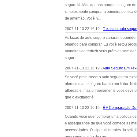
seguro lá. Mas apenas porque o seguro de 
simplesmente comprar a primeira política 
de antemão. Você n...
2007-11-13 22:16:19 -
Taxas do auto segur
As taxas do auto seguro variarão dependen
olhando para comprar. Eu você estou procu
maneiras de reduzir seus prêmios sem dar a
segur...
2007-11-13 22:16:19 -
Auto Seguro Em Tex
Se você procurasse o auto seguro em texas
oferece o auto seguro barato em linha. N
affordable, mas primeiramente você deve c
que o excitador é ...
2007-11-13 22:16:19 -
É A Comparação Do 
Quando você quer comprar uma política de 
é assegurar-se de que você comece as mais
necessidades. Os tipos diferentes do sell 
uma comparação do seg...