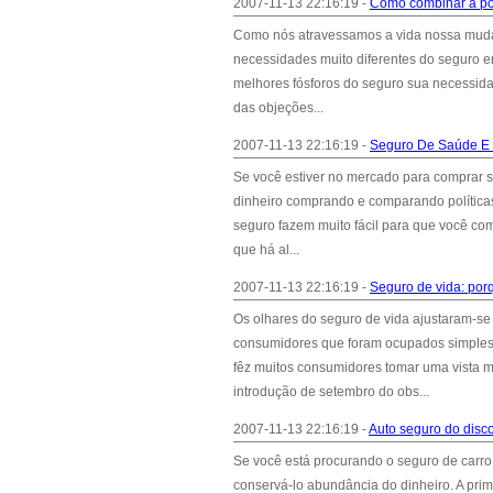
2007-11-13 22:16:19 -
Como combinar a polí
Como nós atravessamos a vida nossa mud
necessidades muito diferentes do seguro en
melhores fósforos do seguro sua necessida
das objeções...
2007-11-13 22:16:19 -
Seguro De Saúde E 
Se você estiver no mercado para comprar s
dinheiro comprando e comparando políticas 
seguro fazem muito fácil para que você com
que há al...
2007-11-13 22:16:19 -
Seguro de vida: po
Os olhares do seguro de vida ajustaram-se
consumidores que foram ocupados simples
fêz muitos consumidores tomar uma vista ma
introdução de setembro do obs...
2007-11-13 22:16:19 -
Auto seguro do disc
Se você está procurando o seguro de carro
conservá-lo abundância do dinheiro. A prim