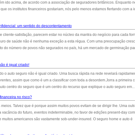
êm ido acima, de acordo com a associação de seguradores britânicos. Enquanto 
ue os institutos financeiros gostariam, nós pelo menos estamos flertando com a i
fidencial: um sentido do descontentamento
 e cliente-satisfação, parecem estar no núcleo da mantra do negócio para cada fo
 seguro de saúde não é nenhuma exceção a esta régua. Com uma preocupação cres
peito do número de povos não segurados no país, há um mercado de germinação pa
ão é igual criado!
odo o auto seguro não é igual criado. Uma busca rápida na rede revelará rapidame
diferentes, assim que como é um a classificar com toda a desordem.Jorra a primeira 
 auto centro do seguro que é um centro do recurso que explique o auto seguro em...
inanceira no risco?
meios. Talvez que é porque assim muitos povos evitam de se dirigir lhe. Uma outr
 vacância do futuro, eventos indeterminable, no favor de edições present-day co
ue muitos americanos são vastamente sob-under-insured. O seguro home e auto é