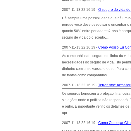
2007-11-13 22:16:19 -
O seguro de vida do
Há sempre uma possibilidade que há um ne
porque você deve pesquisar e encontrar o 
quanto 50% entre portadores? Isso é porqu
seguro de vida do disconto....
2007-11-13 22:16:19 -
Como Posso Eu Com
As companhias de seguro em linha da vida 
necessidades do seguro de vida. Isto perm
dinheiro com um excesso o outro. Para com
de tantas como companhias...
2007-11-13 22:16:19 -
Terrorismo: actos te
Os seguros fornecem a proteção financeira
situações onde a política não responderá. 
e outro. É importante verific os detalhes de
apr...
2007-11-13 22:16:19 -
Como Começar Citaç