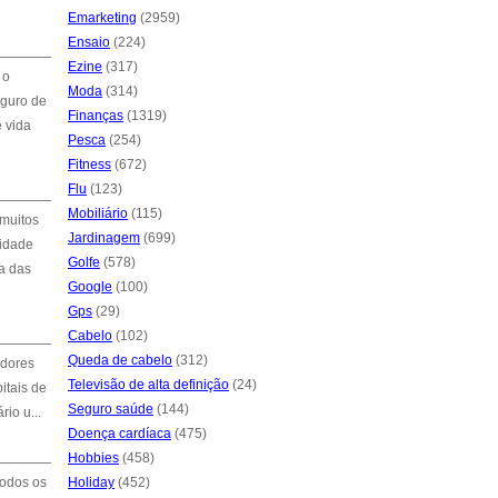
Emarketing
(2959)
Ensaio
(224)
Ezine
(317)
 o
Moda
(314)
eguro de
Finanças
(1319)
 vida
Pesca
(254)
Fitness
(672)
Flu
(123)
Mobiliário
(115)
 muitos
Jardinagem
(699)
lidade
Golfe
(578)
a das
Google
(100)
Gps
(29)
Cabelo
(102)
Queda de cabelo
(312)
idores
Televisão de alta definição
(24)
itais de
Seguro saúde
(144)
io u...
Doença cardíaca
(475)
Hobbies
(458)
todos os
Holiday
(452)