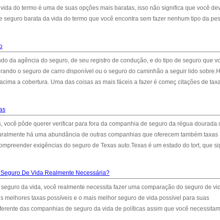
vida do termo é uma de suas opções mais baratas, isso não significa que você de
de seguro barata da vida do termo que você encontra sem fazer nenhum tipo da pe
o
do da agência do seguro, de seu registro de condução, e do tipo de seguro que v
rando o seguro de carro disponível ou o seguro do caminhão a seguir lido sobre
cima a cobertura. Uma das coisas as mais fáceis a fazer é começ citações de tax
as
, você pôde querer verificar para fora da companhia de seguro da régua dourada
aturalmente há uma abundância de outras companhias que oferecem também taxas
ompreender exigências do seguro de Texas auto.Texas é um estado do tort, que si
Seguro De Vida Realmente Necessária?
seguro da vida, você realmente necessita fazer uma comparação do seguro de vid
 melhores taxas possíveis e o mais melhor seguro de vida possível para suas
diferente das companhias de seguro da vida de políticas assim que você necessitam