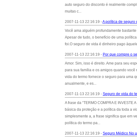
auto seguro do disconto é realmente compl
muitas c...
2007-11-13 22:16:19 -
A política de seguro
Você ama alguém profundamente bastante 
Apesar de tudo, o benefício de uma políti
foi.O seguro de vida é dinheiro pago àquel
2007-11-13 22:16:19 -
Por que compre o se
Amor. Sim, isso é direito. Ame para seu es
para sua família e os amigos quando você 
vida do termo fornece o seguro para uma 
anualmente, e es...
2007-11-13 22:16:19 -
Seguro de vida do te
A frase da “TERMO COMPRA E INVESTE A DIF
básica da proteção e a política da toda a 
simplesmente a, a frase significa que em 
política do termo pa...
2007-11-13 22:16:19 -
Seguro Médico No u