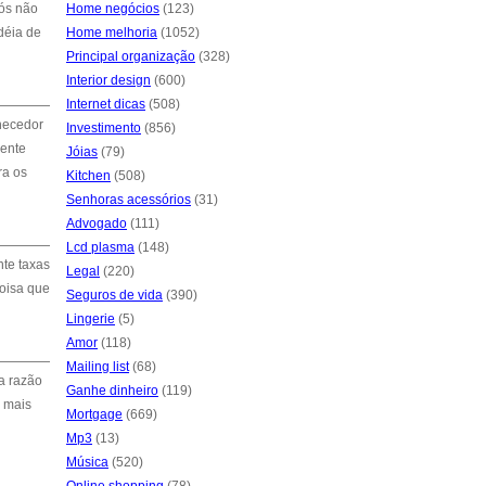
nós não
Home negócios
(123)
déia de
Home melhoria
(1052)
Principal organização
(328)
Interior design
(600)
Internet dicas
(508)
rnecedor
Investimento
(856)
cente
Jóias
(79)
ra os
Kitchen
(508)
Senhoras acessórios
(31)
Advogado
(111)
Lcd plasma
(148)
nte taxas
Legal
(220)
coisa que
Seguros de vida
(390)
Lingerie
(5)
Amor
(118)
Mailing list
(68)
a razão
Ganhe dinheiro
(119)
m mais
Mortgage
(669)
Mp3
(13)
Música
(520)