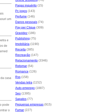
Online shopping
(78)
Pagas inquérito
(15)
Pc jogos
(143)
ais
Perfume
(146)
souri um
Danos pessoais
(74)
Pay per Clique
(309)
Gravidez
(186)
Publishing
(75)
etra e
Imobiliária
(1190)
pos de
Receita
(385)
warned
Recreação
(147)
Relacionamento
(3346)
Retomar
(54)
Romance
(126)
Rss
(158)
 da casa
Vendas letra
(1152)
Auto-emprego
(1887)
Seo
(1395)
Sapatos
(77)
Pequenas empresas
(915)
to pode
Fumar
(227)
ontrar o