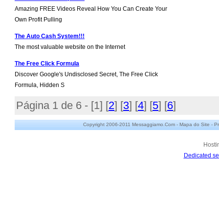
Amazing FREE Videos Reveal How You Can Create Your
Own Profit Pulling
The Auto Cash System!!!
The most valuable website on the Internet
The Free Click Formula
Discover Google's Undisclosed Secret, The Free Click
Formula, Hidden S
Página 1 de 6 - [
1
] [
2
] [
3
] [
4
] [
5
] [
6
]
Copyright 2006-2011 Messaggiamo.Com -
Mapa do Site
-
Pr
Hosti
Dedicated se