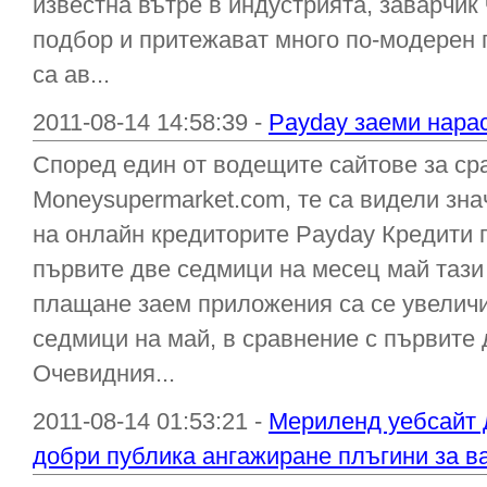
известна вътре в индустрията, заварчи
подбор и притежават много по-модерен 
са ав...
2011-08-14 14:58:39 -
Payday заеми нарас
Според един от водещите сайтове за сра
Moneysupermarket.com, те са видели зн
на онлайн кредиторите Payday Кредити 
първите две седмици на месец май тази 
плащане заем приложения са се увеличи
седмици на май, в сравнение с първите 
Очевидния...
2011-08-14 01:53:21 -
Мериленд уебсайт д
добри публика ангажиране плъгини за в