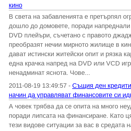
кино
В света на забавленията е претърпял ог
дошло до домовете, поради напреднали
DVD плейъри, съчетано с правото джадж
преобразят нечии мирното жилище в ки
дават истински житейски опит и рязка ка
една крачка напред на DVD или VCD игр
ненадминат яснота. Чове...
2011-08-19 13:49:57 -
Същия ден кредити
начин да управляват финансовите си ид
А човек трябва да се опита на много не
поради липсата на финансиране. Като ц
тези видове ситуации за вас в средата н