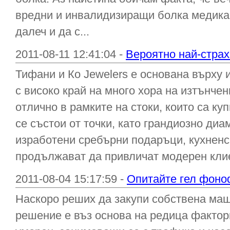
вредни и инвалидизиращи болка медикам
далеч и да с...
2011-08-11 12:41:04 -
Вероятно най-страх
Тифани и Ко Jewelers е основана върху 
с високо край на много хора на изтънчен
отлично в рамките на стоки, които са ку
се състои от точки, като грандиозно ди
изработени сребърни подаръци, кухненс
продължават да привличат модерен клиен
2011-08-04 15:17:59 -
Опитайте гел фоно
Наскоро реших да закупи собствена маш
решение е въз основа на редица фактори