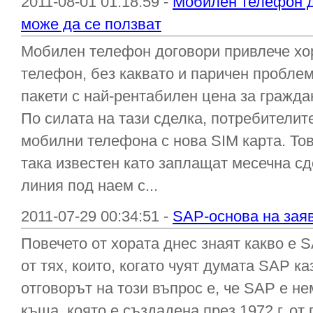
2011-08-01 01:18:59 -
Мобилен телефон до
може да се ползват
Мобилен телефон договори привлече хор
телефон, без каквато и паричен проблем
пакети с най-рентабилен цена за гражда
По силата на тази сделка, потребителит
мобилни телефона с нова SIM карта. То
така известен като заплащат месечна сд
линия под наем с...
2011-07-29 00:34:51 -
SAP-основа на зая
Повечето от хората днес знаят какво е S
от тях, които, когато чуят думата SAP к
отговорът на този въпрос е, че SAP е н
къща, която е създадена през 1972 г. о