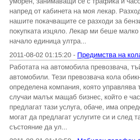
уморен, занимаващи се с трафика и часо
напред от кабинета на моя лекар. Разход
нашите покачващите се разходи за бенз
покупката изцяло. Лекар ми беше малко 
начало единица ултра...
2011-08-02 01:15:20 -
Предимства на кол
Работата на автомобила превозвача, тъй
автомобили. Тези превозвача кола оби
определена компания, която управлява т
случаи малък мащаб бизнес, който е час
предлагат тази услуга, обаче, има опред
могат да предлагат услугите си и след та
състояние да ул...