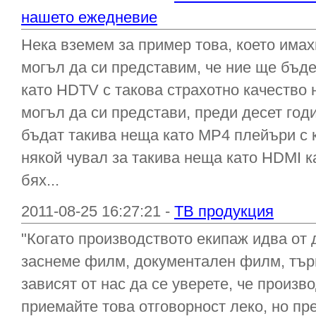
нашето ежедневие
Нека вземем за пример това, което имах
могъл да си представим, че ние ще бъд
като HDTV с такова страхотно качество 
могъл да си представи, преди десет годи
бъдат такива неща като MP4 плейъри с 
някой чувал за такива неща като HDMI ка
бях...
2011-08-25 16:27:21 -
ТВ продукция
"Когато производството екипаж идва от д
заснеме филм, документален филм, търг
зависят от нас да се уверете, че произв
приемайте това отговорност леко, но пр