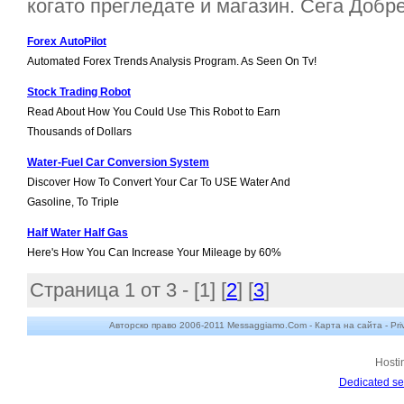
когато прегледате и магазин. Сега Добре,
Forex AutoPilot
Automated Forex Trends Analysis Program. As Seen On Tv!
Stock Trading Robot
Read About How You Could Use This Robot to Earn
Thousands of Dollars
Water-Fuel Car Conversion System
Discover How To Convert Your Car To USE Water And
Gasoline, To Triple
Half Water Half Gas
Here's How You Can Increase Your Mileage by 60%
Страница 1 от 3 - [
1
] [
2
] [
3
]
Авторско право 2006-2011 Messaggiamo.Com -
Карта на сайта
-
Pri
Hosti
Dedicated se