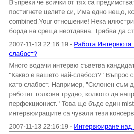
Въпреки че всички от тях са предимства
постигнете целите си, Има едно нещо, ко
combined.Your отношение! Нека илюстрир
борда на среща неотдавна. Трябва да сте
2007-11-13 22:16:19 -
Работа Интервюта: 
слабост?
Много водачи интервю съветва кандидат
"Какво е вашето най-слабост?" Въпрос 
като слабост. Например, "Склонен съм д
работят толкова трудно, колкото да напр
перфекционист." Това ще бъде един mis
интервюиращите са чували тези консерви о
2007-11-13 22:16:19 -
Интервюиране над 