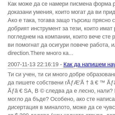
Как може да се намери писмена форма 
доказани умения, които могат да ви при
Ако е така, тогава защо търсиш прясно 
добрият инструмент за тези, които имат 
погледнем на компании, които вече сте р
ви помогнат да осигури повече работа, 
direction.There много ка...
2007-11-13 22:16:19 -
Как да напишем на
Ти си учен, ти си много добре образовани
да пишете собствени rÃƒÆ'Ã † â € ™ Ãƒ
Ãƒâ € SA, В © следва да е лесно, нали? 
могло да бъде? Особено, ако сте написа
дисертация в миналото, може да се чувс