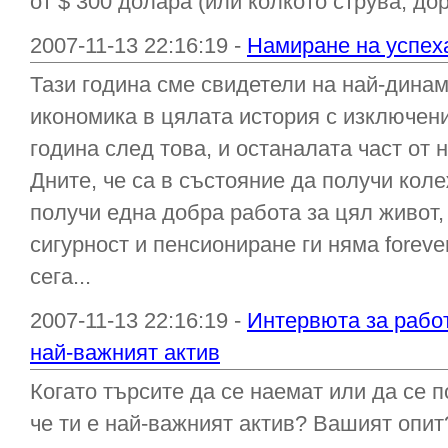
от $ 300 долара (или колкото струва, дор
2007-11-13 22:16:19 -
Намиране на успеха
Тази година сме свидетели на най-дина
икономика в цялата история с изключен
година след това, и останалата част от
Дните, че са в състояние да получи кол
получи една добра работа за цял живот
сигурност и пенсиониране ги няма foreve
сега...
2007-11-13 22:16:19 -
Интервюта за рабо
най-важният актив
Когато търсите да се наемат или да се 
че ти е най-важният актив? Вашият опи