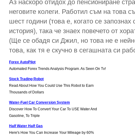
Аз наскоро отидох до пенсиониране стра
неговите колеги. Работил съм на това с
шест години (това е, когато се запознах 
история), така че знаех повечето от хора
(Ще се обадя си Джил, но това не е нейн
това, как тя е скучно в сегашната си рабо
Forex AutoPilot
Automated Forex Trends Analysis Program. As Seen On Tv!
Stock Trading Robot
Read About How You Could Use This Robot to Earn
Thousands of Dollars
Water-Fuel Car Conversion System
Discover How To Convert Your Car To USE Water And
Gasoline, To Triple
Half Water Half Gas
Here's How You Can Increase Your Mileage by 60%