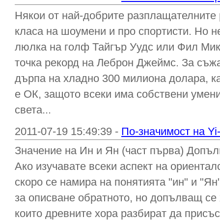
Някои от най-добрите разплащателните 
класа на шоумени и про спортисти. Но н
люлка на голф Тайгър Уудс или Фил Мике
точка рекорд на Леброн Джеймс. За съжа
дърпа на хладно 300 милиона долара, ка
е ОК, защото всеки има собствени умени
света...
2011-07-19 15:49:39 -
По-значимост на Yi
Значение на Ин и Ян (част първа) Допъ
Ако изучавате всеки аспект на ориента
скоро се намира на понятията "ин" и "Ян
за описване обратното, но допълващ се 
които древните хора разбират да присъс