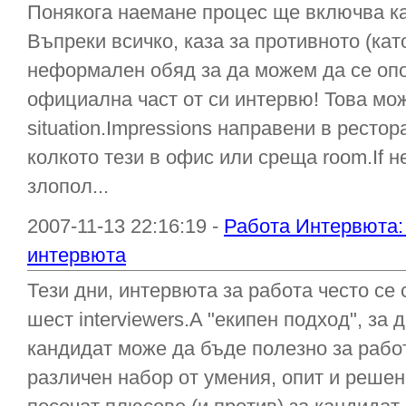
Понякога наемане процес ще включва к
Въпреки всичко, каза за противното (кат
неформален обяд за да можем да се опоз
официална част от си интервю! Това мо
situation.Impressions направени в ресто
колкото тези в офис или среща room.If н
злопол...
2007-11-13 22:16:19 -
Работа Интервюта: 
интервюта
Тези дни, интервюта за работа често се 
шест interviewers.A "екипен подход", за
кандидат може да бъде полезно за рабо
различен набор от умения, опит и решени