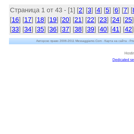
Страница 1 от 43 - [
1
] [
2
] [
3
] [
4
] [
5
] [
6
] [
7
] [
[
16
] [
17
] [
18
] [
19
] [
20
] [
21
] [
22
] [
23
] [
24
] [
25
]
[
33
] [
34
] [
35
] [
36
] [
37
] [
38
] [
39
] [
40
] [
41
] [
42
]
Авторско право 2006-2011 Messaggiamo.Com -
Карта на сайта
-
Pri
Hosti
Dedicated se