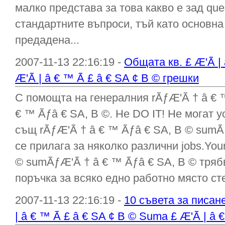
малко представа за това какво е зад ques
стандартните въпроси, тъй като основн
предадена...
2007-11-13 22:16:19 -
Общата кв. £ Æ'Ã |
Æ'Ã | â € ™ Ã £ â € SA ¢ В © грешки
С помощта на генералния rÃƒÆ'Ã † â € 
€ ™ Ãƒâ € SA, В ©. Не DO IT! Не могат 
същ rÃƒÆ'Ã † â € ™ Ãƒâ € SA, В © sumÃ
се прилага за няколко различни jobs.You
© sumÃƒÆ'Ã † â € ™ Ãƒâ € SA, В © тряб
поръчка за всяко едно работно място сте
2007-11-13 22:16:19 -
10 съвета за писан
| â € ™ Ã £ â € SA ¢ В © Suma £ Æ'Ã | â 