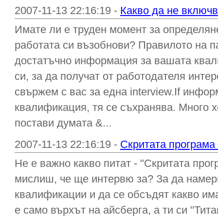
2007-11-13 22:16:19 -
Какво да не включв
Имате ли е труден момент за определяне
работата си възобнови? Правилото на п
достатъчно информация за вашата ква
си, за да получат от работодателя инте
свържем с вас за една interview.If инф
квалификация, тя се съхранява. Много х
постави думата &...
2007-11-13 22:16:19 -
Скритата програма
Не е важно какво питат - "Скритата прог
мислиш, че ще интервю за? За да намер
квалификации и да се обсъдят какво им
е само върхът на айсберга, а ти си "Тита