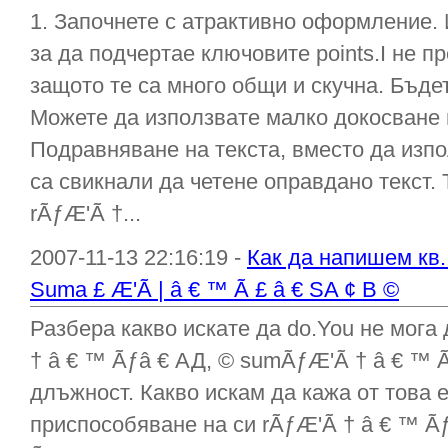
1. Започнете с атрактивно оформление. 
за да подчертае ключовите points.I не 
защото те са много общи и скучна. Бъдет
Можете да използвате малко докосване н
Подравняване на текста, вместо да изпо
са свикнали да четене оправдано текст.
rÃƒÆ'Ã †...
2007-11-13 22:16:19 -
Как да напишем кв. 
Suma £ Æ'Ã | â € ™ Ã £ â € SA ¢ В ©
Разбера какво искате да do.You не мога
† â € ™ Ãƒâ € АД, © sumÃƒÆ'Ã † â € ™ Ã
длъжност. Какво искам да кажа от това 
приспособяване на си rÃƒÆ'Ã † â € ™ Ã