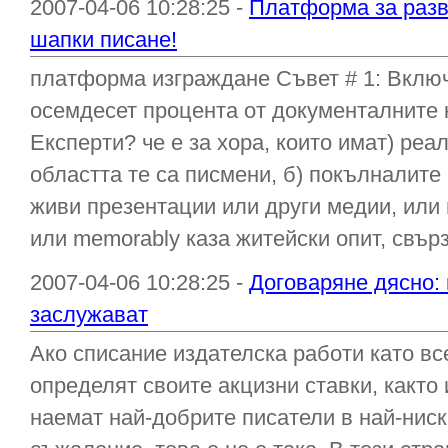
2007-04-06 10:28:25 -
Платформа за разв
шапки писане!
платформа изграждане Съвет # 1: Вклю
осемдесет процента от документалните к
Експерти? че е за хора, които имат) ре
областта те са писмени, б) покълналит
живи презентации или други медии, или 
или memorably каза житейски опит, свърза
2007-04-06 10:28:25 -
Договаряне дясно: 
заслужават
Ако списание издателска работи като вс
определят своите акцизни ставки, както
наемат най-добрите писатели в най-нис