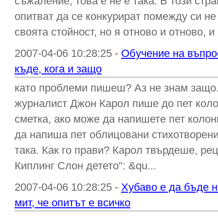
съжаление, това е не е така. В този стр
опитват да се конкурират помежду си не
своята стойност, но я отново и отново, и 
2007-04-06 10:28:25 -
Обучение на въпрос
къде, кога и защо
като проблеми пишеш? Аз не знам защо
журналист Джон Карол пише до пет коло
сметка, ако може да напишете пет колон
да напиша пет облицовани стихотворени
така. Как го прави? Карол твърдеше, ре
Киплинг Слон детето": &qu...
2007-04-06 10:28:25 -
Хубаво е да бъде н
мит, че опитът е всичко