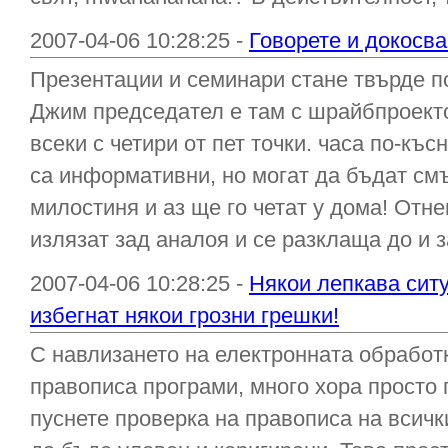
2007-04-06 10:28:25 -
Говорете и докосв
Презентации и семинари стане твърде по
Джим председател е там с шрайбпроекто
всеки с четири от пет точки. часа по-къ
са информативни, но могат да бъдат см
милостиня и аз ще го четат у дома! От
излязат зад аналоя и се разклаща до и з
2007-04-06 10:28:25 -
Някои лепкава ситу
избегнат някои грозни грешки!
С навлизането на електронната обработк
правописа програми, много хора просто 
пуснете проверка на правописа на всичк