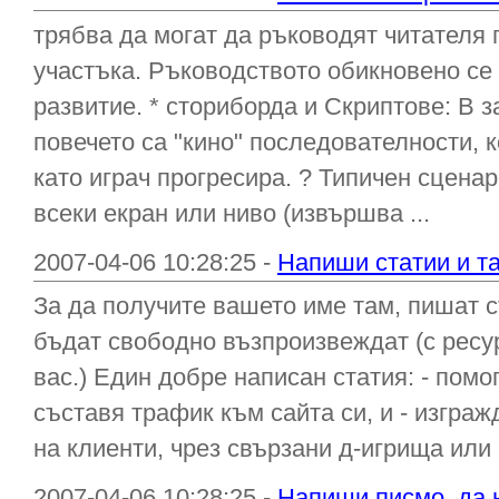
трябва да могат да ръководят читателя пр
участъка. Ръководството обикновено се
развитие. * сториборда и Скриптове: В з
повечето са "кино" последователности, 
като играч прогресира. ? Типичен сцена
всеки екран или ниво (извършва ...
2007-04-06 10:28:25 -
Напиши статии и т
За да получите вашето име там, пишат с
бъдат свободно възпроизвеждат (с ресу
вас.) Един добре написан статия: - помо
съставя трафик към сайта си, и - изгра
на клиенти, чрез свързани д-игрища или 
2007-04-06 10:28:25 -
Напиши писмо, да 