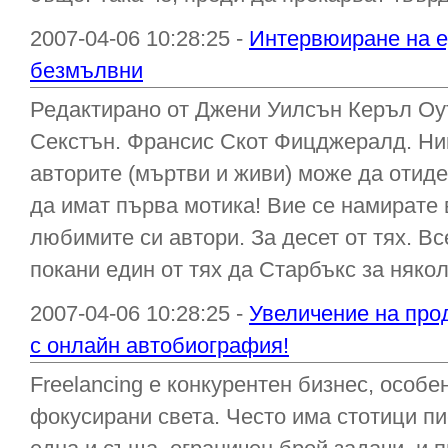
2007-04-06 10:28:25 -
Интервюиране на ед
безмълвни
Редактирано от Джени Уилсън Керъл Оут
Секстън. Франсис Скот Фицджералд. Ни
авторите (мъртви и живи) може да отиде
да имат първа мотика! Вие се намирате в
любимите си автори. За десет от тях. Вс
покани един от тях да Старбъкс за няколк
2007-04-06 10:28:25 -
Увеличение на про
с онлайн автобиография!
Freelancing е конкурентен бизнес, особен
фокусирани света. Често има стотици пи