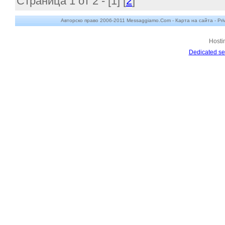
Страница 1 от 2 - [
1
] [
2
]
Авторско право 2006-2011 Messaggiamo.Com -
Карта на сайта
-
Pri
Hosti
Dedicated se