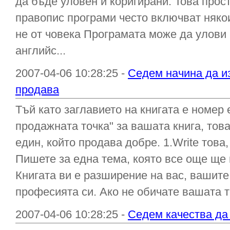
да бъде уловен и коригирани. Това прост
правопис програми често включват някои
не от човека Програмата може да улови 
английс...
2007-04-06 10:28:25 -
Седем начина да из
продава
Тъй като заглавието на книгата е номер
продажната точка" за вашата книга, тов
един, който продава добре. 1.Write това,
Пишете за една тема, която все още ще 
Книгата ви е разширение на вас, вашите 
професията си. Ако не обичате вашата т
2007-04-06 10:28:25 -
Седем качества да