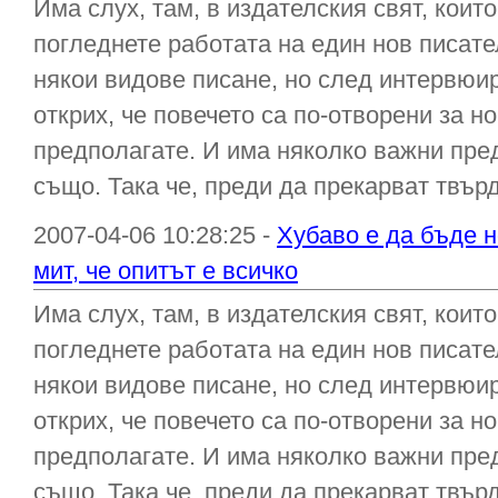
Има слух, там, в издателския свят, коит
погледнете работата на един нов писате
някои видове писане, но след интервюир
открих, че повечето са по-отворени за н
предполагате. И има няколко важни пре
също. Така че, преди да прекарват твърд
2007-04-06 10:28:25 -
Хубаво е да бъде н
мит, че опитът е всичко
Има слух, там, в издателския свят, коит
погледнете работата на един нов писате
някои видове писане, но след интервюир
открих, че повечето са по-отворени за н
предполагате. И има няколко важни пре
също. Така че, преди да прекарват твърд