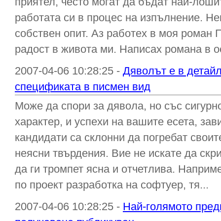
приятел, често могат да бъдат най-лошит
работата си в процес на изпълнение. Не
собствен опит. Аз работех в моя роман П
радост в живота ми. Написах романа в о
2007-04-06 10:28:25 -
Дяволът е в детайл
спецификата в писмен вид
Може да спори за дявола, но със сигурн
характер, и успехи на вашите есета, зав
кандидати са склонни да погребат своит
неясни твърдения. Вие не искате да скр
да ги тромпет ясна и отчетлива. Наприм
по проект разработка на софтуер, тя...
2007-04-06 10:28:25 -
Най-голямото преди