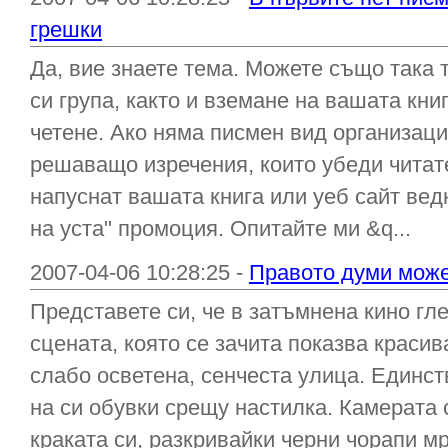
грешки
Да, вие знаете тема. Можете също така 
си група, както и вземане на вашата кни
четене. Ако няма писмен вид организаци
решаващо изречения, които убеди читате
напуснат вашата книга или уеб сайт ведн
на уста" промоция. Опитайте ми &q...
2007-04-06 10:28:25 -
Правото думи може
Представете си, че в затъмнена кино гл
сцената, която се зачита показва краси
слабо осветена, сенчеста улица. Единст
на си обувки срещу настилка. Камерата 
краката си, разкривайки черни чорапи мр