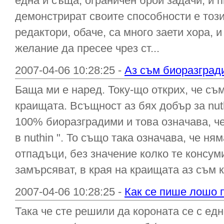
една и съща, ограничен брой задачи, и п
демонстрират своите способности е този
редактори, обаче, са много заети хора, и
желание да пресее чрез ст...
2007-04-06 10:28:25 -
Аз съм биоразгради
Баща ми е наред. Току-що открих, че съм
краищата. Всъщност аз бях добър за nut
100% биоразградими и това означава, ч
в nuthin ". То също така означава, че ня
отпадъци, без значение колко те консум
замърсяват, в края на краищата аз съм к
2007-04-06 10:28:25 -
Как се пише лошо 
Така че сте решили да короната се с ед