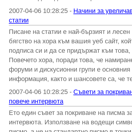
2007-04-06 10:28:25 -
Начини за увеличав
статии
Писане на статии е най-бързият и лесен
бягство на хора към вашия уеб сайт, кой
подписа си и да се придържат към това,
Повечето хора, поради това, че намиран
форуми и дискусионни групи е основния
информация, както и шансовете са, че те
2007-04-06 10:28:25 -
Съвети за покриван
повече интервюта
Ето един съвет за покриване на писма з
интервюта. Използване на водещи сим
писмо, а не на стандартно писмо в точк