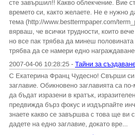
сте завършил!! Какво облекчение. Вие с
времето си, както желаете. Не е нужно д
тема (http://www.besttermpaper.com/term_p
вярваш, че всички трудности, които вече 
но все пак трябва да минеш половината 
трябва да се намери едно награждаване 
2007-04-06 10:28:25 -
Тайни за създаван
С Екатерина Франц Чудесно! Свърши си 
заглавие. Обикновено заглавията са по-
да бъдат изразени в кратък, изразителен
предвижда бърз фокус и издърпайте инч
знаете какво се завършва с това ще ви 
дадете на едно заглавие, докато вре...