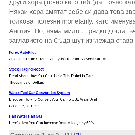
други хора (точно като теб (да, точно кат
Някои хора смятат себе си дава това зв
толкова полезни monetarily, като именув
Англия. Но, няма милост, рядко достатъ
заглавието на Съда шут изглежда става з
Forex AutoPilot
Automated Forex Trends Analysis Program. As Seen On Tv!
Stock Trading Robot
Read About How You Could Use This Robot to Earn
Thousands of Dollars
Water-Fuel Car Conversion System
Discover How To Convert Your Car To USE Water And
Gasoline, To Triple
Half Water Half Gas
Here's How You Can Increase Your Mileage by 60%