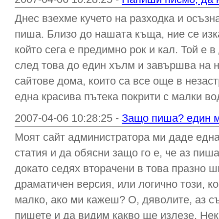
Днес взехме кучето на разходка и осъзна
пиша. Близо до нашата къща, ние се изк
който сега е предимно рок и кал. Той е 
след това до един хълм и завършва на н
сайтове дома, които са все още в незаст
една красива пътека покрити с малки вод
2007-04-06 10:28:25 -
Защо пиша? един м
Моят сайт администратора ми даде една
статия и да обясни защо го е, че аз пиша
докато седях вторачени в това празно ш
драматичен версия, или логично този, ко
малко, ако ми кажеш? О, дяволите, аз с
пишете и да видим какво ще излезе. Нека