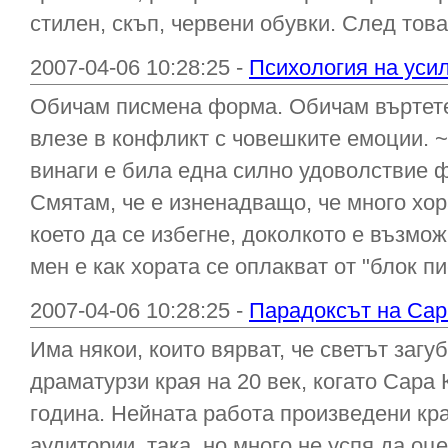
стилен, скъп, червени обувки. След това
2007-04-06 10:28:25 -
Психология на уси
Обичам писмена форма. Обичам въртете 
влезе в конфликт с човешките емоции. 
винаги е била една силно удоволствие ф
Смятам, че е изненадващо, че много хор
което да се избегне, доколкото е възмо
мен е как хората се оплакват от "блок пи
2007-04-06 10:28:25 -
Парадоксът на Сар
Има някои, които вярват, че светът загу
драматурзи края на 20 век, когато Сара
година. Нейната работа произведени кра
аудитории, така, но много не успя да оц