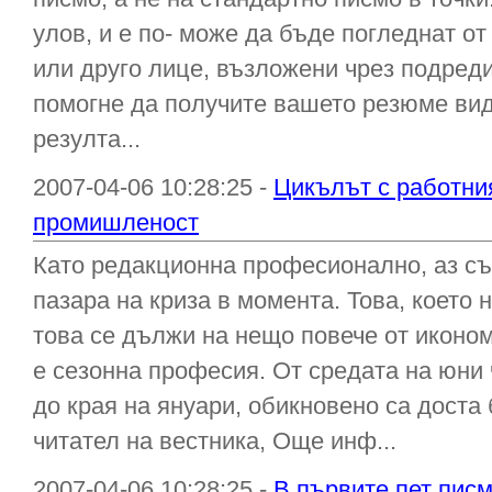
улов, и е по- може да бъде погледнат о
или друго лице, възложени чрез подред
помогне да получите вашето резюме вид
резулта...
2007-04-06 10:28:25 -
Цикълът с работни
промишленост
Като редакционна професионално, аз съм
пазара на криза в момента. Това, което 
това се дължи на нещо повече от иконо
е сезонна професия. От средата на юни 
до края на януари, обикновено са доста 
читател на вестника, Още инф...
2007-04-06 10:28:25 -
В първите пет пис