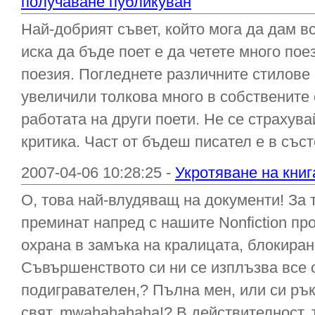
получаване публикуван
Най-добрият съвет, който мога да дам вс
иска да бъде поет е да четете много пое
поезия. Погледнете различните стилове 
увеличили толкова много в собствените 
работата на други поети. Не се страхув
критика. Част от бъдеш писател е в съст
2007-04-06 10:28:25 -
Укротяване на кни
О, това най-влудяващ на документи! За т
преминат напред с нашите Nonfiction про
охрана в замъка на кралицата, блокиран
Съвършенството си ни се изплъзва все 
подигравателен,? Пълна мен, или си рък
свят, mwahahahaha!? В действителност, т