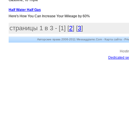
Gasoline, To Triple
Half Water Half Gas
Here's How You Can Increase Your Mileage by 60%
страницы 1 в 3 - [
1
] [
2
] [
3
]
Авторские права 2006-2011 Messaggiamo.Com -
Карта сайта
-
Pri
Hosti
Dedicated se