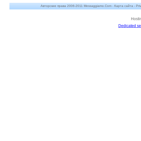
Авторские права 2006-2011 Messaggiamo.Com -
Карта сайта
-
Pri
Hosti
Dedicated se