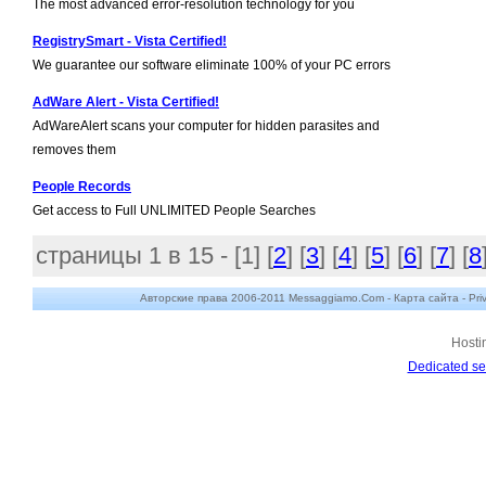
The most advanced error-resolution technology for you
RegistrySmart - Vista Certified!
We guarantee our software eliminate 100% of your PC errors
AdWare Alert - Vista Certified!
AdWareAlert scans your computer for hidden parasites and
removes them
People Records
Get access to Full UNLIMITED People Searches
страницы 1 в 15 - [
1
] [
2
] [
3
] [
4
] [
5
] [
6
] [
7
] [
8
Авторские права 2006-2011 Messaggiamo.Com -
Карта сайта
-
Pri
Hosti
Dedicated se