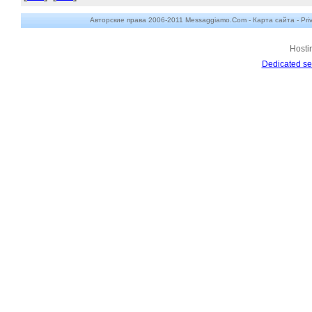
Авторские права 2006-2011 Messaggiamo.Com -
Карта сайта
-
Pri
Hosti
Dedicated se