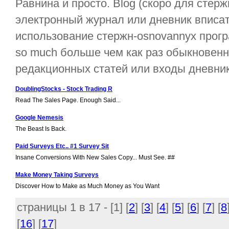
Равнина и просто. Blog (скоро для стерж
электронный журнал или дневник вписа
использование стержн-osnovannyx прогр
so much больше чем как раз обыкновен
редакционных статей или входы дневника
DoublingStocks - Stock Trading R
Read The Sales Page. Enough Said...
Google Nemesis
The Beast Is Back.
Paid Surveys Etc.. #1 Survey Sit
Insane Conversions With New Sales Copy... Must See. ##
Make Money Taking Surveys
Discover How to Make as Much Money as You Want
страницы 1 в 17 - [
1
] [
2
] [
3
] [
4
] [
5
] [
6
] [
7
] [
8
[
16
] [
17
]