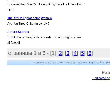
Discover How You Can Easily Bring Back the Love of Your
Life!
The Art Of Approaching Women
Are You Tired Of Being Lonely?
Airfare Secrets
How to book cheap airline tickets, discount flights, cheap
airfare, di
страницы 1 в 6 - [
1
] [
2
] [
3
] [
4
] [
5
] [
6
]
Авторские права 2006-2011 Messaggiamo.Com -
Карта сайта
-
Pri
Hosti
Dedicated se