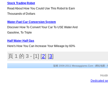
Stock Trading Robot
Read About How You Could Use This Robot to Earn
Thousands of Dollars
Water-Fuel Car Conversion System
Discover How To Convert Your Car To USE Water And
Gasoline, To Triple
Half Water Half Gas
Here's How You Can Increase Your Mileage by 60%
頁 1 的 3 - [
1
] [
2
] [
3
]
版權 2006-2011 Messaggiamo.Com -
網站地圖
-
Hosti
Dedicated se