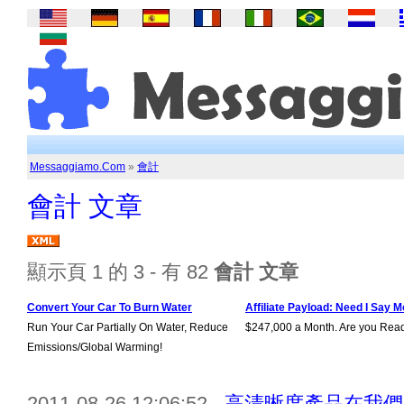
Messaggiamo.Com
»
會計
會計 文章
顯示頁 1 的 3 - 有 82
會計 文章
Convert Your Car To Burn Water
Affiliate Payload: Need I Say M
Run Your Car Partially On Water, Reduce
$247,000 a Month. Are you Rea
Emissions/Global Warming!
2011-08-26 12:06:52 -
高清晰度產品在我們