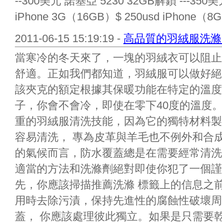
--300美元 諾基亞 5230 32GB解鎖 ---350美元
iPhone 3G（16GB）$ 250usd iPhone（
2011-06-15 15:19:19 -
高品質的羽絨服洗滌
當寒冷的冬天來了，一塊的羽絨衣可以阻止
舒適。正如我們都知道，羽絨服可以做好絕
該夾克的額定根據其保暖功能在特定的溫度
子，你會不會冷，即使在零下40度的溫度
重的羽絨服清洗技能，因為它的獨特材料製
容易清洗， 專為皮革與羊毛也不例外和合
的氣候而言，防水覆蓋總是在需要經常清洗
適當的方法和洗滌劑絕對即使你犯了一個謹
先，你應該掃描推薦洗滌 標籤上的信息之
用時去除污漬，保持先進性的腐蝕性破壞周
蓋， 你應該處理彼此獨立。如果是只需要