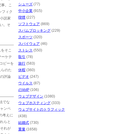
シューズ
(77)
記事。こ
中小企業
(915)
ンフィク
喫煙
(227)
小説家
ソフトウェア
(869)
さい。そ
スパムブロッキング
(229)
スポーツ
(320)
スパイウェア
(46)
れをそこ
ストレス
(550)
マーケテ
取引
(78)
コピーを
旅行
(583)
れらのた
休暇
(360)
の評論
ビデオ
(247)
ウイルス
(87)
のVoIP
(106)
ウェブデザイン
(1080)
法でな
ウェブホスティング
(333)
ャンペ
ウェブサイトのトラフィック
の考えに
(438)
れらと
結婚式
(730)
それが
重量
(1658)