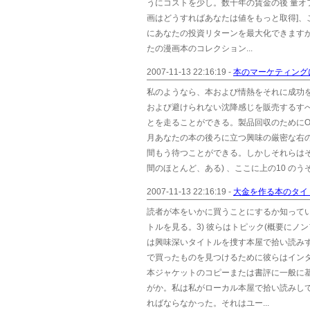
うにコストを少し。数十年の賃金の後 量オ
画はどうすればあなたは値をもっと取得]、これ
にあなたの投資リターンを最大化できますか？
たの漫画本のコレクション...
2007-11-13 22:16:19 -
本のマーケティングに
私のようなら、本および情熱をそれに成功をす
および避けられない沈降感じを販売するす
とを走ることができる。製品回収のためにOp
月あなたの本の後ろに立つ興味の厳密な右
間もう待つことができる。しかしそれらは
間のほとんど、ある) 、ここに上の10 のう
2007-11-13 22:16:19 -
大金を作る本のタイ
読者が本をいかに買うことにするか知ってい
トルを見る。3) 彼らはトピック(概要にノン
は興味深いタイトルを捜す本屋で拾い読みす
で買ったものを見つけるために彼らはインタ
本ジャケットのコピーまたは書評に一般に
がか。私は私がローカル本屋で拾い読みして
ればならなかった。それはユー...