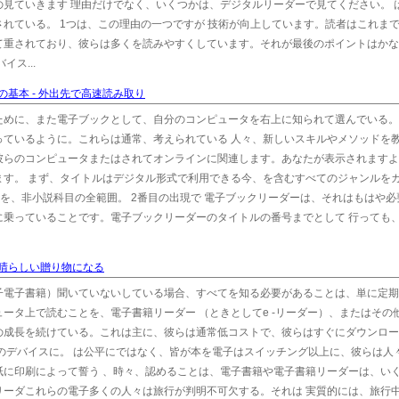
見ていきます 理由だけでなく、いくつかは、デジタルリーダーで見てください。 
れている。 1つは、この理由の一つですが 技術が向上しています。読者はこれま
て重されており、彼らは多くを読みやすくしています。それが最後のポイントはかな
ス...
基本 - 外出先で高速読み取り
ために、また電子ブックとして、自分のコンピュータを右上に知られて選んでいる。
っているように。これらは通常、考えられている 人々、新しいスキルやメソッドを
彼らのコンピュータまたはされてオンラインに関連します。あなたが表示されますよ
ます。 まず、タイトルはデジタル形式で利用できる今、を含むすべてのジャンルを
ス、謎を、非小説科目の全範囲。 2番目の出現で 電子ブックリーダーは、それはもはや
乗っていることです。電子ブックリーダーのタイトルの番号までとして 行っても、
晴らしい贈り物になる
子電子書籍）聞いていないしている場合、すべてを知る必要があることは、単に定期
ータ上で読むことを、電子書籍リーダー （ときとしてe -リーダー）、またはその
の成長を続けている。これは主に、彼らは通常低コストで、彼らはすぐにダウンロー
のデバイスに。 は公平にではなく、皆が本を電子はスイッチング以上に、彼らは人々
紙に印刷によって誓う 、時々、認めることは、電子書籍や電子書籍リーダーは、い
リーダこれらの電子多くの人々は旅行が判明不可欠する。それは 実質的には、旅行