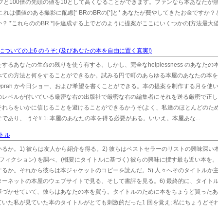
フと100倍の先頭の値を10として高くなることができます。ファンなら本あなたが
は価値のある撮影に配慮[* BRのBRの[*]と* あなたが費やしてきたお金ですか
 *これらののBR *]を達成する上でどのように提案がここにいくつかの[方法最大
ついての上6 のうそ: (及びあなたの本を自由に置く真実!)
るあなたの生命の残りを使う有する。しかし、完全なhelplessness のあなたの
べての方法と何をすることができるか。試みる円で町のあらゆる本屋のあなたの本を
rah か今日ショー、および希望を書くことができる。本の提案を制作する月を使い
のレベルが付いている厳密な右の出版社で厳密な右の編集者にそれを送る厳密で正し
それらをいかに信じることを避けることができるかうそ(よく、私達のほとんどのた
そであり、:うそ# 1: 本屋のあなたの本を得る必要がある。いいえ。本屋あな...
トル
るか。1) 彼らは友人から紹介を得る。2) 彼らはベストセラーのリストの興味深い
フィクション) を調べ、(概要にタイトルに基づく) 彼らの興味に捜す最も近い本を。4
るか。それから彼らは本ジャケットのコピーを読んだ。5) 人々へそのタイトルか
ーネットの本屋のウェブサイトで見る、そして書評を見る。6) 最終的に、タイト
基づかせていて、彼らはあなたの本を買う。タイトルのために本をちょうど買ったあ
いた私が見ていた本のタイトルがとても刺激的だった1 回を覚え; 私にちょうどそ