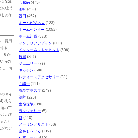
熱心な漫
心臓病
(475)
？どのよう
趣味
(458)
値をあな
祝日
(452)
ホームビジネス
(123)
ホームセンター
(1052)
ホーム組織
(328)
本、費用
インテリアデザイン
(600)
得るこ
インターネットのヒント
(508)
、6 か
投資
(856)
い時の
ジュエリー
(79)
めに、時
キッチン
(508)
レディースアクセサリー
(31)
弁護士
(111)
液晶プラズマ
(148)
本のタイ
法的
(220)
) 彼ら
生命保険
(390)
主題の下
ランジェリー
(5)
ルおよび
愛
(118)
ること
メーリングリスト
(68)
れがなけ
金をもうける
(119)