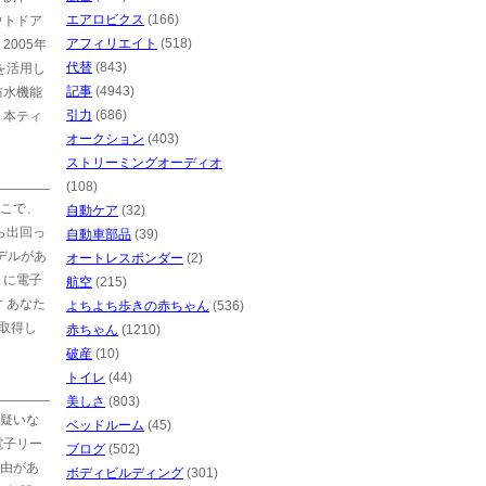
エアロビクス
(166)
ウトドア
アフィリエイト
(518)
005年
代替
(843)
を活用し
記事
(4943)
防水機能
引力
(686)
。本ティ
オークション
(403)
ストリーミングオーディオ
(108)
こで、
自動ケア
(32)
ら出回っ
自動車部品
(39)
デルがあ
オートレスポンダー
(2)
々に電子
航空
(215)
 あなた
よちよち歩きの赤ちゃん
(536)
を取得し
赤ちゃん
(1210)
破産
(10)
トイレ
(44)
美しさ
(803)
疑いな
ベッドルーム
(45)
電子リー
ブログ
(502)
由があ
ボディビルディング
(301)