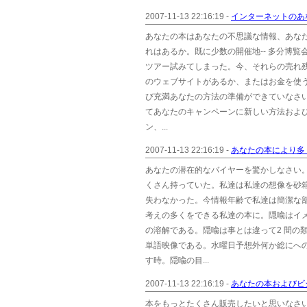
2007-11-13 22:16:19 -
インターネットのあ
あなたの本はあなたの不思議な情報、あな
れはあるか。既に少数の開催地-- 多分博覧
ツアー試みてしまった。今、それらの売れ
のウェブサイトがあるか、またはお金を使
び充満あなたの方法の準備ができていなさ
てあなたのキャンペーンに新しい方法および
ン、...
2007-11-13 22:16:19 -
あなたの本により多
あなたの潜在的なバイヤーを驚かしなさい
くさん持っていた。私達は私達の想像を砂箱
失わなかった。今情報年齢で私達は簡潔な
考えの多くをできる私達の本に。隠喩はイメ
の溶解である。隠喩は事とは違って2 間の
単語映像である。水曜日予想外何か総にへの
す時。隠喩の目...
2007-11-13 22:16:19 -
あなたの本およびビ
本をもっとたくさん販売したいと思いなさ