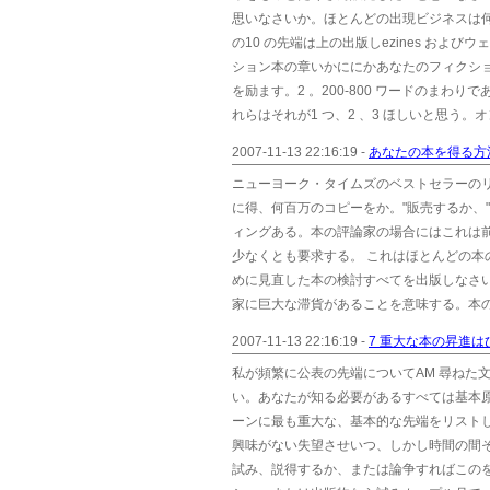
思いなさいか。ほとんどの出現ビジネスは何
の10 の先端は上の出版しezines お
ション本の章いかににかあなたのフィクシ
を励ます。2 。200-800 ワードのま
れらはそれが1 つ、2 、3 ほしいと思う
2007-11-13 22:16:19 -
あなたの本を得る方
ニューヨーク・タイムズのベストセラーの
に得、何百万のコピーをか。"販売するか、"
ィングある。本の評論家の場合にはこれは前
少なくとも要求する。 これはほとんどの
めに見直した本の検討すべてを出版しなさ
家に巨大な滞貨があることを意味する。本の
2007-11-13 22:16:19 -
7 重大な本の昇進
私が頻繁に公表の先端についてAM 尋ねた
い。あなたが知る必要があるすべては基本
ーンに最も重大な、基本的な先端をリストした
興味がない失望させいつ、しかし時間の間
試み、説得するか、または論争すればこの