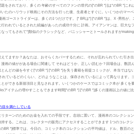
されており、多くの 年齢のすべてのファンの世代の[*のBR *] [は*のBR *]こ
づいたのハリウッド映画にその方法を行った後、生産者とすぐに。いくつかのマーベ
ーストライダーは、多くの1つだけです。 [* BRは*] [*のBR *]は、X -男性が
に行われているとされた続編があったの成功十分に 計画。アイアンマンは、巨大な
ってもされて*]類似のクラシックなど、パニッシャーとトールされますがmaking *
覚えてますか？あなたは、おそらくカバーするために、それが忘れられていた引き出
。漫画の値ががある場合に関連して それはどうか、正しい読むか？回場合は、数読
どの値を今すぐ[*のBR *] [*のBR *]を失う書籍を前提コミックが、本当ではな
管されているどのくらい、どのようなことは、保存されているによって異なります。
ことができる新規項目と見なされます。いくつかのケースではコミック本が 多くを
アイテムの増やすこともできます時間[*のBR *] [*のBR *]多くの漫画以上の値に比
上の目を満たしている
なリターンのためのお金を入れての手段です。念頭に置いて、漫画本のコレクション
持する。これは、コレクターの販売にアクセスすることができます 1つのコレクシ
*] [*のBR *]標準では、今日の、コミック本のコレクションの平均値は、ドル、数百の