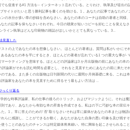
でも促進する#1 方法を-- インターネット忘れている。とりわけ、執筆及び堤出の
よびウェブサイトがたいと思う勝利記事を書くのを助ける。1 。あなたの記事であなたのノ
ョンの水分が多い章の抄録を含めなさい。あなたの本のコーチは自助の著者と同様、
わりであなたの記事を保ちなさいそれぞれ。今日の聴衆が短いコピーを好むことを覚えな
。オンライン執筆はどんな印刷物の雑誌がほしいかととても異なっている。3...
法見直した
リストの上であなたの本を想像しなさい。 ほとんどの著者は。質問は私がいかにそ
 あるあなたの本を平にするとき、ほとんどの著者が忘れている1 つの重大な事が- 
マーケティングを意味する。ほとんどの評論家は3 か月出版物の前にあなたの本の
本の評論家がそれを読む時間を必要とし、それをと見直すためにあなたの前に来たそ
いのである。また多くの出版物は日刊新聞の代りに週間か月例基礎に来る。これは本
評論家をあなたの本を見直すために得るそう最もよい方法は ...
はひっくり返る
文学的な時事評論家、私の仕事の後ろのトリック、およびマジックように。それは魔
原則であり、あなたから有効な本の昇進を作成できる。私はの下に巧妙な本の宣伝キ
。1 。常に答えのための' 否' 取りなさいそれは常に媒体があなたの本または物語
それらに感謝し、ことができるか動く。あなたがあなた自身の悪い印象を及び残すそ
を使うことのあなたのチャンスは特定媒体将来細い。特に興味を起こさせられること