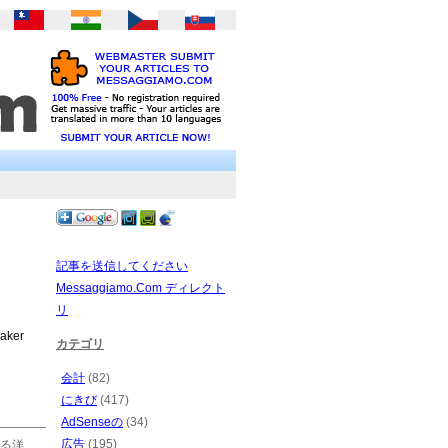
記事を送信してください
Messaggiamo.Com ディレクト
リ
Maker
カテゴリ
会計
(82)
にきび
(417)
AdSenseの
(34)
広告
(195)
る洋