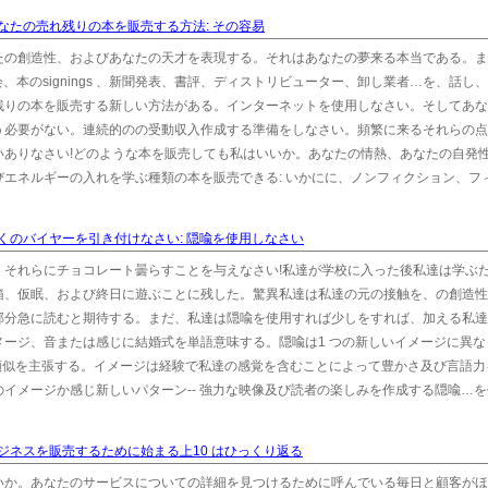
なたの売れ残りの本を販売する方法: その容易
たの創造性、およびあなたの天才を表現する。それはあなたの夢来る本当である。ま
会、本のsignings 、新聞発表、書評、ディストリビューター、卸し業者…を、話し
残りの本を販売する新しい方法がある。インターネットを使用しなさい。そしてあな
う必要がない。連続的のの受動収入作成する準備をしなさい。頻繁に来るそれらの点
いありなさい!どのような本を販売しても私はいいか。あなたの情熱、あなたの自発
エネルギーの入れを学ぶ種類の本を販売できる: いかにに、ノンフィクション、フ
くのバイヤーを引き付けなさい: 隠喩を使用しなさい
。それらにチョコレート曇らすことを与えなさい!私達が学校に入った後私達は学ぶ
、仮眠、および終日に遊ぶことに残した。驚異私達は私達の元の接触を、の創造性pla
部分急に読むと期待する。まだ、私達は隠喩を使用すれば少しをすれば、加える私達
ージ、音または感じに結婚式を単語意味する。隠喩は1 つの新しいイメージに異な
類似を主張する。イメージは経験で私達の感覚を含むことによって豊かさ及び言語力
イメージか感じ新しいパターン-- 強力な映像及び読者の楽しみを作成する隠喩…
ジネスを販売するために始まる上10 はひっくり返る
いか。あなたのサービスについての詳細を見つけるために呼んでいる毎日と顧客がほ