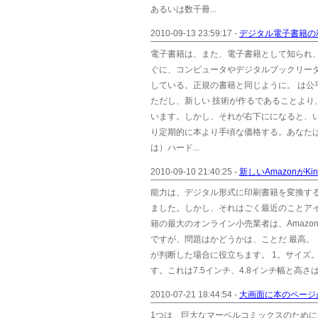
あるいは数千冊...
2010-09-13 23:59:17 -
デジタル電子書籍の
電子書籍は、また、電子書籍として知られ
ぐに、コンピュータやデジタルブックリー
している。正規の書籍と同じように。 は
ただし、新しい 技術が作るであることよ
います。しかし、それが右下にになると、い
り定期的に本より手頃な価格する。あなたは
は）ハード...
2010-09-10 21:40:25 -
新しいAmazonがKin
能力は、デジタル形式に印刷書籍を変換す
ました。しかし、それはごく最近のことア
籍の最大のオンライン小売業者は、Amazon.
ですが、問題はかどうかは、ことだ 最高。 
が判断した場合に役立ちます。 1。サイズ。 
す。これは7.5インチ、4.8インチ幅と高さは約
2010-07-21 18:44:54 -
大画面に本のページ
1つは、巨大なマーベルコミックスのため