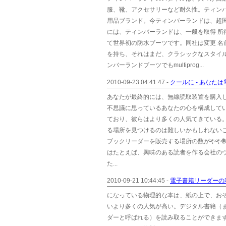
服、靴、アクセサリーなど耐久性。ティン
用品ブランド。今ティンバーランドは、超国
には、ティンバーランドは、一般を取得 所
て世界初の防水ブーツです。同社は変更 
を持ち、それはまだ、クラシックなスタイ
ンバーランドブーツでもmultiprog...
2010-09-23 04:41:47 -
クールに - あなた
あなたが最終的には、無線読取装置を購入
不思議に思っているあなたの心を構成してい
ており、彼らはより多くの人気てきている
る場所を見つけるのは難しいかもしれない
ブックリーダーを販売する場所の数がやや制
はたとえば、興味のある読者を作る会社のウェブ
た...
2010-09-21 10:44:45 -
電子書籍リーダーの
になっている物理的な本は、紙の上で、お
いより多くの人気が高い。デジタル書籍（
ダーと呼ばれる）を読み取ることができま