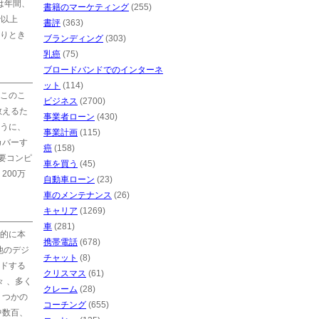
は年間、
書籍のマーケティング
(255)
で以上
書評
(363)
りとき
ブランディング
(303)
乳癌
(75)
ブロードバンドでのインターネ
ット
(114)
このこ
ビジネス
(2700)
教えるた
事業者ローン
(430)
うに、
事業計画
(115)
カバーす
癌
(158)
必要コンピ
車を買う
(45)
200万
自動車ローン
(23)
車のメンテナンス
(26)
キャリア
(1269)
車
(281)
的に本
携帯電話
(678)
他のデジ
チャット
(8)
ドする
クリスマス
(61)
 、多く
クレーム
(28)
くつかの
コーチング
(655)
中数百、