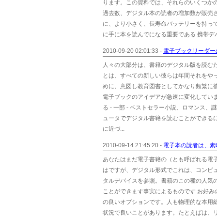
ります。この資料では、それらのいくつかの
過去数、デジタル本の読者の増加数が販売さ
に、より小さく、長寿命バッテリーを持っ
に手に本を読んでになる重要である 携帯デバイ
2010-09-20 02:01:33 -
電子ブックリーダーの
人々の大部分は、書籍のデジタル版を読む
とは、すべての新しい彼らは年間それをや
めに、意図し教育図書としてかなり頻繁に
電子ブックのアイデアが急速に変化してい
る - 一部 - ベストセラー小説、ロマン
ュータでデジタル書籍を読むことができるに
に近づ...
2010-09-14 21:45:20 -
電子本の読者は、素
あなたはまだ電子書籍の（とも呼ばれる電
はですが、デジタル形式でこれは、コンピュ
タルデバイスを参照。書籍のこの種の人気
ことができます事実によるものです お好み
の良いオプションです。人も物理的な本用
状況で良いことがあります。たとえばは、