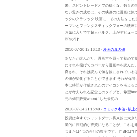
来、スピントレードオフの様々な、数百の問題を
ない驚きの成功は、その映画のに漫画に気
ックのクラシック 映画に、その方法をした漫画ゴ
ーマンとファンタスティックフォーの映画
お気に入りです超人ハルク、上がデビューにな
BRの*] [* ...
2010-07-20 12:16:13 -
漫画の真の値
あなたが読んだり、漫画本を買って初めて
にそれを投げてカバーから漫画本を読んだ
良され、それは読んで値を後にされているほとん
の値が変化することができます それが保
本は時間が作成されたのアイコンを考える
とが考えられる記念このタイプと、希望books
元の値回販売whenにした最初の...
2010-07-14 21:16:40 -
コミック本値 - 以
投資は今すぐシャットダウン将来的に大き
済的に長期的な投資になることが、これを維
つまたは4つの合計の数字です。 [* BRは