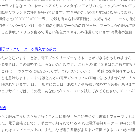
バーランドはなっている全くのアメリカンスタイル アメリカではトップレベルのア
際的なブランドの評判を持っています。世界中の九〇の国と地域に広がって製品。 2
得億と七〇〇〇〇〇〇〇一五。 で最も有名な技術革新は、技術を作るユニークな靴
名前ティンバーランドは、最も有名な防水ブーツの名前だった。ブーツはから離れて
ルした勇敢アメリカを集めて明るい茶色のスタイルを使用しています 消費者の注目
は電子ブックリーダーを購入する前に
したいと思いますことは、電子ブックリーダーを得ることができるかもしれませんこ
る場合は、この資料では、あなたのためです。 これらの 電子読者はここ数年前か
。これは、1つをするにもかかわらず、それはいくらかは、一時的に在庫切れするモ
ことを意味します。 これはほとんどの電子ガジェットの問題ではありませんが、人
限されています。 は、一般的に言えば、あなたが直接買い物をする必要があります
サイトでは、その後、あなたはAmazon.comを試してみてください、Kindle
利点
そらく離れて良いのために行くことは印刷が、そこにデジタル書籍をフォーマットは
また、電子書籍として）、単に本が知られている それは電子書籍リーダー（時には
すまたはコンピュータ上の。また、なぜ電子書籍がよりよい選択できるいくつかの理