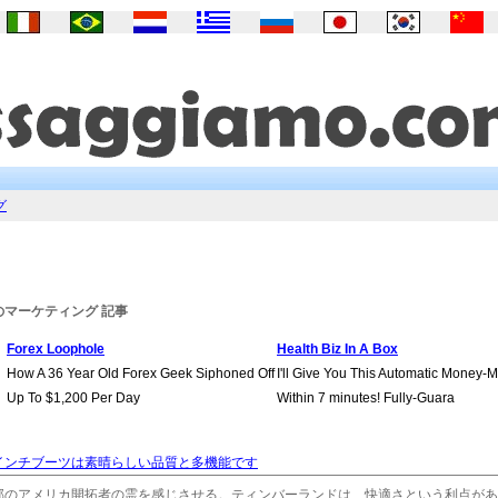
グ
のマーケティング 記事
Forex Loophole
Health Biz In A Box
How A 36 Year Old Forex Geek Siphoned Off
I'll Give You This Automatic Money-
Up To $1,200 Per Day
Within 7 minutes! Fully-Guara
インチブーツは素晴らしい品質と多機能です
部のアメリカ開拓者の霊を感じさせる。ティンバーランドは、快適さという利点があ