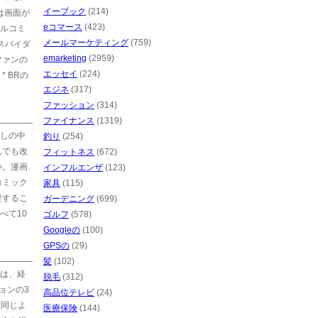
イーブック
(214)
れは画面が
eコマース
(423)
ルコミ
メールマーケティング
(759)
、スパイダ
emarketing
(2959)
ファンの
エッセイ
(224)
 BRの
エジネ
(317)
ファッション
(314)
ファイナンス
(1319)
しの中
釣り
(254)
んでも改
フィットネス
(672)
い。漫画
インフルエンザ
(123)
コミック
家具
(115)
要するこ
ガーデニング
(699)
べて10
ゴルフ
(578)
Googleの
(100)
GPSの
(29)
髪
(102)
は、経
脱毛
(312)
ョンの3
高品位テレビ
(24)
と同じよ
医療保険
(144)