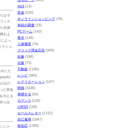
住宅ローン
(669)
mp3
(13)
音楽
(520)
たはそ
オンラインショッピング
(78)
、ブック
有給の調査
(15)
た自身
PCゲーム
(143)
検およ
香水
(146)
性によっ
人身傷害
(74)
ィクショ
クリック課金広告
(309)
妊娠
(186)
出版
(75)
不動産
(1190)
ためにた
レシピ
(385)
yful
レクリエーション
(147)
の元の
関係
(3346)
った実体
再開する
(54)
を与える
ロマンス
(126)
を作り出
のRSS
(158)
セールスレター
(1152)
自己雇用
(1887)
徐在応
(1395)
しいと