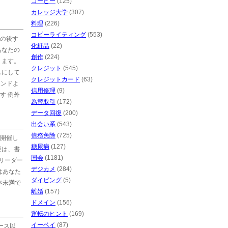
コーヒー
(125)
カレッジ大学
(307)
料理
(226)
コピーライティング
(553)
の後す
化粧品
(22)
あなたの
創作
(224)
ります。
クレジット
(545)
スにして
クレジットカード
(63)
エンドよ
信用修理
(9)
す 例外
為替取引
(172)
データ回復
(200)
出会い系
(543)
債務免除
(725)
開催し
糖尿病
(127)
更は、書
国会
(1181)
子リーダー
デジカメ
(284)
はあなた
ダイビング
(5)
本未満で
離婚
(157)
ドメイン
(156)
運転のヒント
(169)
イーベイ
(87)
ース以