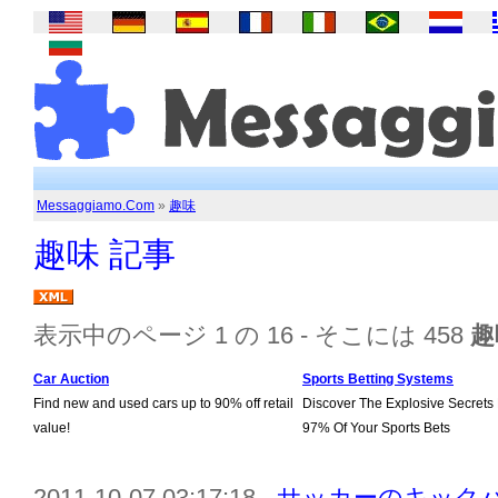
Messaggiamo.Com
»
趣味
趣味 記事
表示中のページ 1 の 16 - そこには 458
趣
Car Auction
Sports Betting Systems
Find new and used cars up to 90% off retail
Discover The Explosive Secrets
value!
97% Of Your Sports Bets
2011-10-07 03:17:18 -
サッカーのキックバ