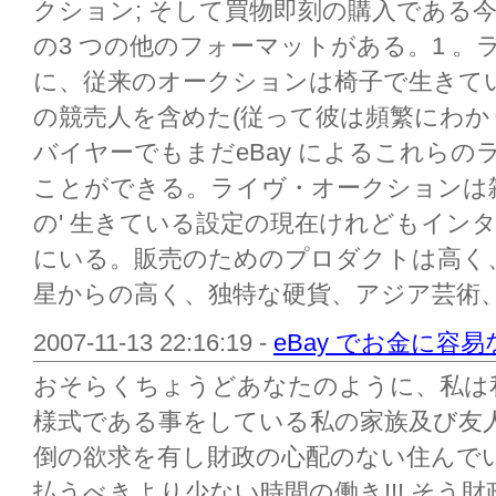
クション; そして買物即刻の購入である
の3 つの他のフォーマットがある。1 。ラ
に、従来のオークションは椅子で生きて
の競売人を含めた(従って彼は頻繁にわか
バイヤーでもまだeBay によるこれら
ことができる。ライヴ・オークションは雑種
の' 生きている設定の現在けれどもイン
にいる。販売のためのプロダクトは高く
星からの高く、独特な硬貨、アジア芸術、
2007-11-13 22:16:19 -
eBay でお金に容
おそらくちょうどあなたのように、私は
様式である事をしている私の家族及び友
倒の欲求を有し財政の心配のない住んで
払うべきより少ない時間の働き!!! そう