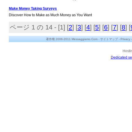
Make Money Taking Surveys
Discover How to Make as Much Money as You Want
ページ 1 の 14 - [
1
] [
2
] [
3
] [
4
] [
5
] [
6
] [
7
] [
8
] [
著作権 2006-2011 Messaggiamo.Com -
サイトマップ
-
Privacy
Hosti
Dedicated se