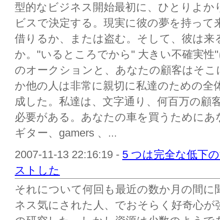
型的なビジネス開始最初に、ひとりよか
ビスで決定する。現実に彼の夢を持って
借りるか、または盗む。そして、彼は来
か。"いるところでから" 大きい不確実性"
のオークションと、あなたの顧客はそこに
か他の人は非常に親切に私達のための全
成した。私達は、文字通り、何百万の顧
必要がある。あなたの車を買うためにあ
ギター、gamers 、...
2007-11-13 22:16:19 -
5 つは完全な低下
ストした
それについて何回も最近の数か月の間に
ネス気にされた人、でおそらく好奇心が