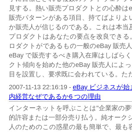
見する。熱い販売プロダクトとの心酔はe
販売パターンがある項目、持てばよりよ
か販売人が信じるのである。これは本当及び
プロダクトはあなたの要点を改良できる
ロダクトがであるもの一般のeBay 販売人(
eBay で販売するべき購入在庫はしば
クト傾向を始めた他のeBay 販売人によっ
目を設置し、要求既に会われている。ただ.
2007-11-13 22:16:19 -
eBay ビジネス
内経営なぜであるか6 つの理由
インターネットを呼ぶことは"企業家の夢
的許容または一部分売り払う。純オーク
人のためのこの惑星の最も簡単で、最も容