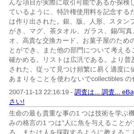
んな項目が実際に取引可能であるか探検
ているように、特許権使用料を記念する
は作り出された。銀、版、人形、スタン
がき、マグ、茶タオル、ガラス、錫/写真
オ、高貴な交換カード、お菓子屋のため
とができ、また他の部門について考える
確かめる。リストは広汎である。より普
された、従って見つけ頻繁に易く適度に
あまりをことを使わないでcollectibles の
2007-11-13 22:16:19 -
調査は... 調査...
さい!
生命の最も貴重な事の1 つは技術を学ぶ
みの格言の1 つは"人に魚を与えることが
る、または人を採取するように教えるこ