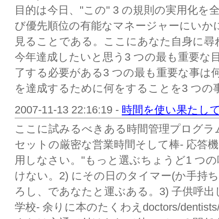
目的は今日、"この" 3 の規則の実用化
び優先順位の有能なマネージャーにいか
見ることである。ここにあなた自身に尋ね
今年達成したいと思う3 つの最も重要な目
了する必要がある3 つの最も重要な事は何
を達成するために何をすることを3 つの事が
2007-11-13 22:16:19 -
時間を使い果たし
ここに試みるべきある時間管理プログラム
セットの厳密な営業時間そして棒- 応答
用しなさい。"もっと選ぶちょうど1 つの
けない。2) にその日のタイマー(か手持ち
ろし、であなたと運ぶある。3) 子供呼
学校- 余りに本のたくわえdoctors/dentist