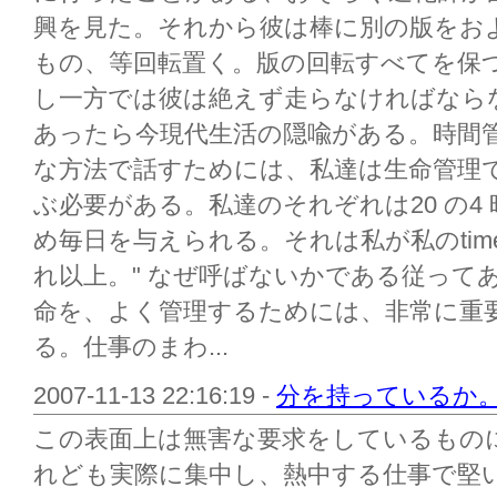
興を見た。それから彼は棒に別の版をお
もの、等回転置く。版の回転すべてを保
し一方では彼は絶えず走らなければならな
あったら今現代生活の隠喩がある。時間
な方法で話すためには、私達は生命管理
ぶ必要がある。私達のそれぞれは20 の4
め毎日を与えられる。それは私が私のtime/l
れ以上。" なぜ呼ばないかである従って
命を、よく管理するためには、非常に重
る。仕事のまわ...
2007-11-13 22:16:19 -
分を持っているか
この表面上は無害な要求をしているもの
れども実際に集中し、熱中する仕事で堅