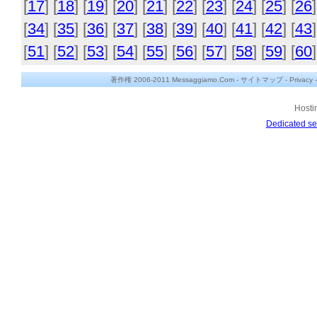
[
17
] [
18
] [
19
] [
20
] [
21
] [
22
] [
23
] [
24
] [
25
] [
26
]
[
34
] [
35
] [
36
] [
37
] [
38
] [
39
] [
40
] [
41
] [
42
] [
43
]
[
51
] [
52
] [
53
] [
54
] [
55
] [
56
] [
57
] [
58
] [
59
] [
60
]
著作権 2006-2011 Messaggiamo.Com -
サイトマップ
-
Privacy
Hosti
Dedicated se