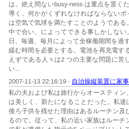
は。絶え間ないbusy-ness は重点を
導く。何かがくずれなければならないポ
は空気で気球を満たすことのようである
中で合い、によってできる事しかしない
日、毎週、毎月によって全稼働期間を過
緩む時間を必要とする。電池を再充電す
えずである人々は2 つの主要な問題に苦しむ:
い...
2007-11-13 22:16:19 -
自治操縦装置に家事
私の夫および私は旅行からオースティン
は美しく、新たになることだった。私達
後ろ子供を残せた理由はあるルーチン及
るので。従って、私の近い家族はルーチ