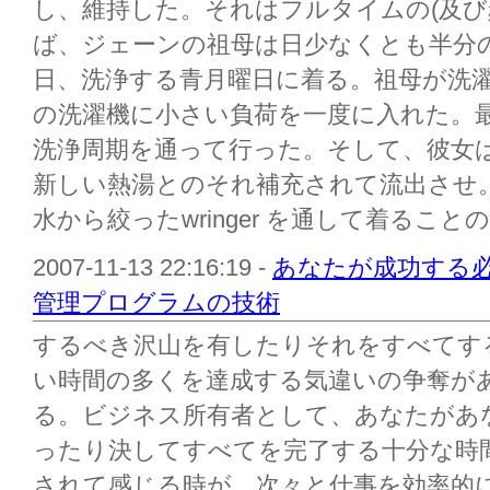
し、維持した。それはフルタイムの(及び
ば、ジェーンの祖母は日少なくとも半分
日、洗浄する青月曜日に着る。祖母が洗濯を
の洗濯機に小さい負荷を一度に入れた。
洗浄周期を通って行った。そして、彼女
新しい熱湯とのそれ補充されて流出させ
水から絞ったwringer を通して着ることの各
2007-11-13 22:16:19 -
あなたが成功する必
管理プログラムの技術
するべき沢山を有したりそれをすべてす
い時間の多くを達成する気違いの争奪が
る。ビジネス所有者として、あなたがあ
ったり決してすべてを完了する十分な時
されて感じる時が。次々と仕事を効率的