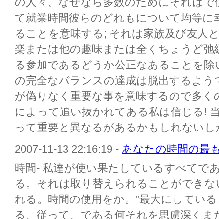
の人々、なぜなら多数のためにそれはで
て就業時間彼らのどれもについて均等に
ることを意味する; それは家族及び友人
楽または他の趣味または全くちょうど弛
る参加であるどうか公正なあることを除
の完全なバランスの達成は脱出するよう
が偽りなく重要な事を意味するので多く
によって追い抜かれてある私は信じる! 
って重要と異なるがあるかもしれないしかし
2007-11-13 22:16:19 -
あなたの時間の最
時間- 私達が使い果たしているすべてで
る。それは取り替えられることができな
れる。時間の使用をか。"最大にしてい
る、従って、である何それを思慮深くま