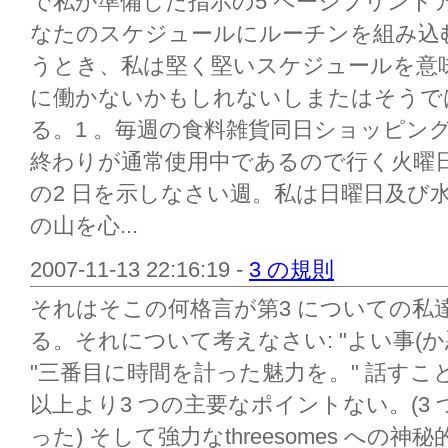
で私が準備した指示の5 ページプリント
なたのスケジュールにルーチンを組み込
うとき、私は堅く堅いスケジュールを意
に働かないかもしれないしまたはそうで
る。1 。毎週の食料雑貨同日ショッピン
終わりが通常使用中であるので行く火曜日
の2 日を示しなさい週。私は日曜日及び
の山を心...
2007-11-13 22:16:19 -
3 の規則
それはそこの何格言が第3 についての私
る。それについて考えなさい: "よい事(か悪い
"三番目に時間を計った魅力を。" 話す
以上より3 つの主要なポイントない。(3
った) そして強力なthreesomes へ