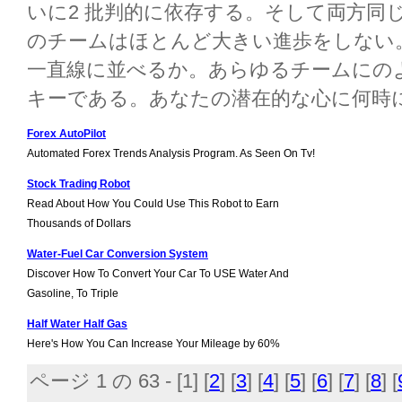
いに2 批判的に依存する。そして両方同
のチームはほとんど大きい進歩をしない
一直線に並べるか。あらゆるチームにの
キーである。あなたの潜在的な心に何時に
Forex AutoPilot
Automated Forex Trends Analysis Program. As Seen On Tv!
Stock Trading Robot
Read About How You Could Use This Robot to Earn
Thousands of Dollars
Water-Fuel Car Conversion System
Discover How To Convert Your Car To USE Water And
Gasoline, To Triple
Half Water Half Gas
Here's How You Can Increase Your Mileage by 60%
ページ 1 の 63 - [
1
] [
2
] [
3
] [
4
] [
5
] [
6
] [
7
] [
8
] [