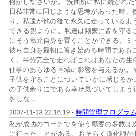
何がしなさいか。"洗面所に私に続かれた
日私非常に同じような思考があった時。
り、私達が他の後で永久に走っているよ
できる親ように。私達は頻繁に皆を守る
にそう私達自身を置くことができる。ミイ
彼ら自身を最初に置き始める時間である
く。半分完全で走ればこれはあなたの生命
仕事のあらゆる区域に影響を与えるか。
子供を守ることについていかに感じるか
の子供余りにである幸せ気づいてしまう
をしな...
2007-11-13 22:16:19 -
時間管理プログラ
私が成功のコーチでを使う顧客の多数は
に行ったことがある、おそらく道化師か