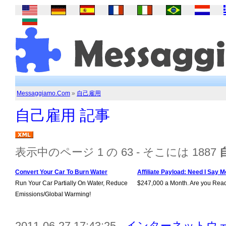
Messaggiamo.Com
»
自己雇用
自己雇用 記事
表示中のページ 1 の 63 - そこには 1887
Convert Your Car To Burn Water
Affiliate Payload: Need I Say M
Run Your Car Partially On Water, Reduce
$247,000 a Month. Are you Rea
Emissions/Global Warming!
2011-06-27 17:43:25 -
インターネットウェ