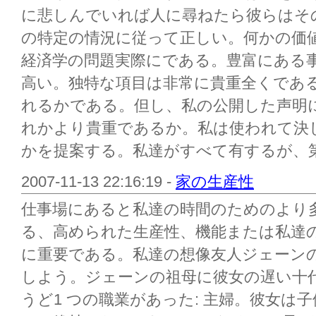
に悲しんでいれば人に尋ねたら彼らはそ
の特定の情況に従って正しい。何かの価
経済学の問題実際にである。豊富にある
高い。独特な項目は非常に貴重全くであ
れるかである。但し、私の公開した声明
れかより貴重であるか。私は使われて決
かを提案する。私達がすべて有するが、第2
2007-11-13 22:16:19 -
家の生産性
仕事場にあると私達の時間のためのより
る、高められた生産性、機能または私達
に重要である。私達の想像友人ジェーン
しよう。ジェーンの祖母に彼女の遅い十
うど1 つの職業があった: 主婦。彼女は