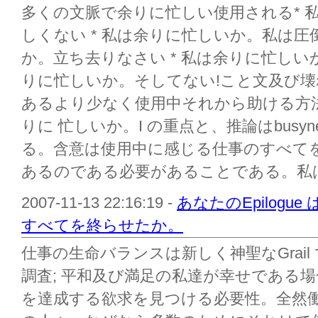
多くの文脈で余りに忙しい使用される* 
しくない * 私は余りに忙しいか。私は圧
か。立ち去りなさい * 私は余りに忙しい
りに忙しいか。そしてない!こと文及び
あるより少なく使用中それから助ける方
りに 忙しいか。I の重点と、推論はbusy
る。含意は使用中に感じる仕事のすべて
あるのである必要があることである。私は余
2007-11-13 22:16:19 -
あなたのEpilog
すべてを終らせたか。
仕事の生命バランスは新しく神聖なGrail であ
調査; 平和及び満足の私達が幸せである
を達成する欲求を見つける必要性。全然