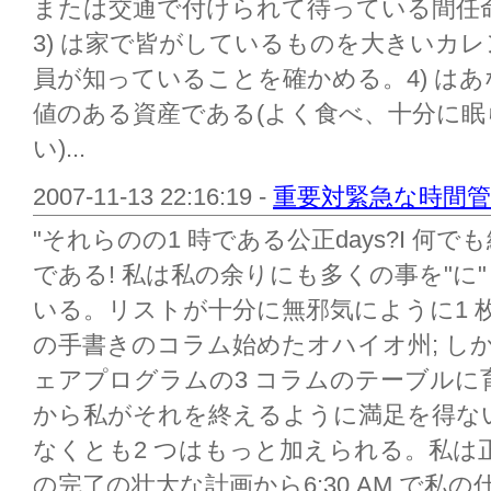
または交通で付けられて待っている間任
3) は家で皆がしているものを大きいカレ
員が知っていることを確かめる。4) はあ
値のある資産である(よく食べ、十分に
い)...
2007-11-13 22:16:19 -
重要対緊急な時間管
"それらのの1 時である公正days?I 
である! 私は私の余りにも多くの事を"に
いる。リストが十分に無邪気にように1 
の手書きのコラム始めたオハイオ州; し
ェアプログラムの3 コラムのテーブルに
から私がそれを終えるように満足を得ない
なくとも2 つはもっと加えられる。私は
の完了の壮大な計画から6:30 AM で私