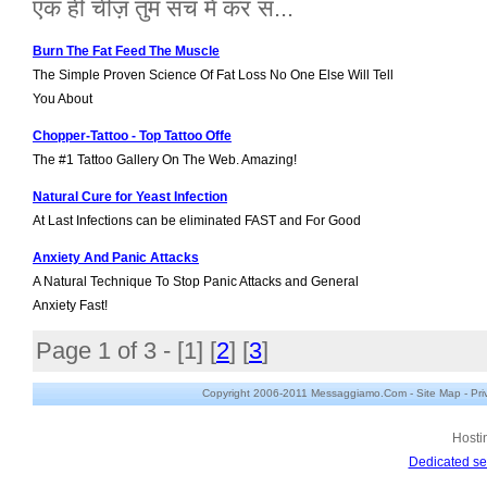
एक ही चीज़ तुम सच में कर स...
Burn The Fat Feed The Muscle
The Simple Proven Science Of Fat Loss No One Else Will Tell
You About
Chopper-Tattoo - Top Tattoo Offe
The #1 Tattoo Gallery On The Web. Amazing!
Natural Cure for Yeast Infection
At Last Infections can be eliminated FAST and For Good
Anxiety And Panic Attacks
A Natural Technique To Stop Panic Attacks and General
Anxiety Fast!
Page 1 of 3 - [
1
] [
2
] [
3
]
Copyright 2006-2011 Messaggiamo.Com -
Site Map
-
Pri
Hosti
Dedicated se