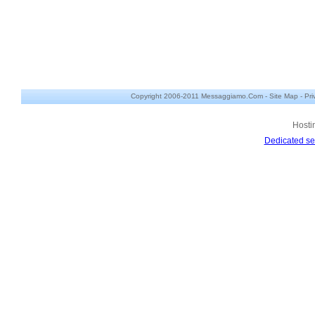
Copyright 2006-2011 Messaggiamo.Com -
Site Map
-
Pri
Hosti
Dedicated se