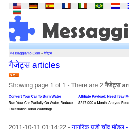
Messaggiamo.Com
»
गैजेट्स
गैजेट्स articles
Showing page 1 of 1 - There are 2
गैजेट्स a
Convert Your Car To Burn Water
Affiliate Payload: Need I Say M
Run Your Car Partially On Water, Reduce
$247,000 a Month. Are you Rea
Emissions/Global Warming!
2011-10-11 01:14:22 -
नागरिक घड़ी चाँद मॉडल -