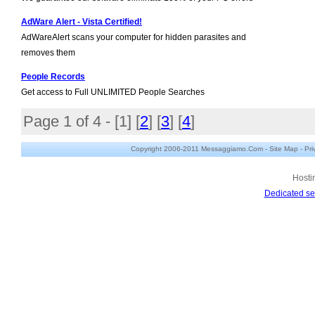
AdWare Alert - Vista Certified!
AdWareAlert scans your computer for hidden parasites and
removes them
People Records
Get access to Full UNLIMITED People Searches
Page 1 of 4 - [
1
] [
2
] [
3
] [
4
]
Copyright 2006-2011 Messaggiamo.Com -
Site Map
-
Pri
Hosti
Dedicated se