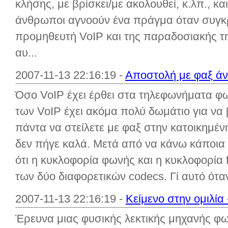
κλήσης, με βρίσκει/με ακολουθεί, κ.λπ., κ
άνθρωποι αγνοούν ένα πράγμα όταν συγκρ
προμηθευτή VoIP και της παραδοσιακής τη
αυ...
2007-11-13 22:16:19 -
Αποστολή με φαξ ά
Όσο VoIP έχει έρθει στα τηλεφωνήματα φ
των VoIP έχει ακόμα πολύ δωμάτιο για να
πάντα να στείλετε με φαξ στην κατοικημέν
δεν πήγε καλά. Μετά από να κάνω κάποια
ότι η κυκλοφορία φωνής και η κυκλοφορία 
των δύο διαφορετικών codecs. Γί αυτό όταν 
2007-11-13 22:16:19 -
Κείμενο στην ομιλία
Έρευνα μιας φυσικής λεκτικής μηχανής φω