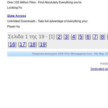
Over 100 Million Files - Find Absolutely Everything you're
Looking Fo
iZune Access
Unlimited Downloads - Take full advantage of everything your
Player ha
Σελιδα 1 της 19 - [
1
] [
2
] [
3
] [
4
] [
5
] [
6
] [
7
] [
8
] 
[
16
] [
17
] [
18
] [
19
]
Πνευματικα Δικαιωματα 2006-2011 Messaggiamo.Com -
Site Map
-
P
Hosti
Dedicated se