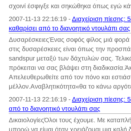
σχοινί έσφιγξε και σηκώθηκα όπως εγώ κάν
2007-11-13 22:16:19 -
Διαχείριση πίεσης: 
καθαρίσει από το διανοητικό ντουλάπι σας
ΔυσαρέσκειεςΈνας σοφός φίλος μιά φορά 
στις δυσαρέσκειες είναι όπως την προσπά
sandspur μεταξύ των δάχτυλών σας. Τελικά
πρόκειται να σας βλάψει στη διαδικασία.
Απελευθερωθείτε από τον πόνο και εστιάσ
μέλλον.Αναβλητικότητα«θα το κάνω αργότε
2007-11-13 22:16:19 -
Διαχείριση πίεσης: 
από το διανοητικό ντουλάπι σας
ΔικαιολογίεςΌλοι τους έχουμε. Με καταπλ
μπορώ να είμαι όταν χρειάζομαι μια καλή δι