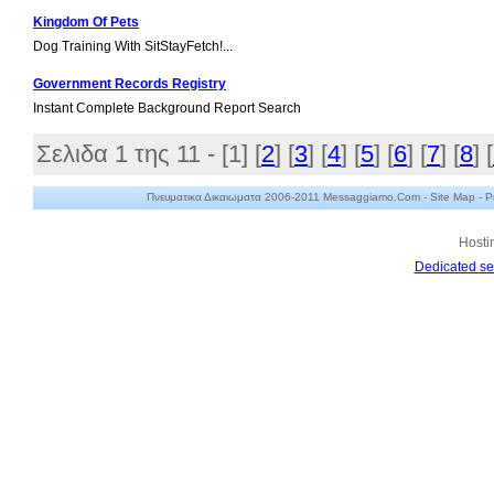
Kingdom Of Pets
Dog Training With SitStayFetch!...
Government Records Registry
Instant Complete Background Report Search
Σελιδα 1 της 11 - [
1
] [
2
] [
3
] [
4
] [
5
] [
6
] [
7
] [
8
] [
Πνευματικα Δικαιωματα 2006-2011 Messaggiamo.Com -
Site Map
-
P
Hosti
Dedicated se