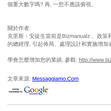
個重大數字嗎? 再, 一您不應該俯視。
關於作者:
克里斯・安徒生當前是Bizmanualz 、政策
的總經理, 引起佈局、處理設計和實施增加
學會怎麼增加您的業績, 參觀:
http://www.
文章來源:
Messaggiamo.Com