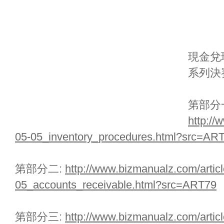
現金兌
系列決
第部分
http://
05-05_inventory_procedures.html?src=AR
第部分二:
http://www.bizmanualz.com/articl
05_accounts_receivable.html?src=ART79
第部分三:
http://www.bizmanualz.com/articl