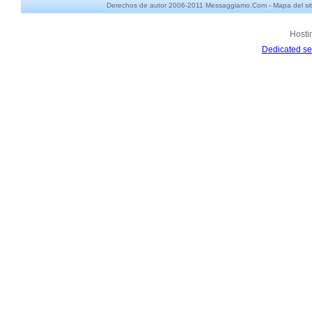
Derechos de autor 2006-2011 Messaggiamo.Com -
Mapa del sit
Hosti
Dedicated se