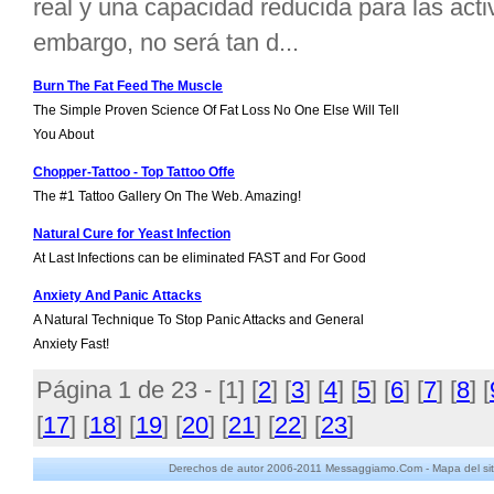
real y una capacidad reducida para las act
embargo, no será tan d...
Burn The Fat Feed The Muscle
The Simple Proven Science Of Fat Loss No One Else Will Tell
You About
Chopper-Tattoo - Top Tattoo Offe
The #1 Tattoo Gallery On The Web. Amazing!
Natural Cure for Yeast Infection
At Last Infections can be eliminated FAST and For Good
Anxiety And Panic Attacks
A Natural Technique To Stop Panic Attacks and General
Anxiety Fast!
Página 1 de 23 - [
1
] [
2
] [
3
] [
4
] [
5
] [
6
] [
7
] [
8
] [
[
17
] [
18
] [
19
] [
20
] [
21
] [
22
] [
23
]
Derechos de autor 2006-2011 Messaggiamo.Com -
Mapa del sit