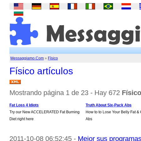
Messaggiamo.Com
»
Físico
Físico artículos
Mostrando página 1 de 23 - Hay 672
Físico
Fat Loss 4 Idiots
Truth About Six-Pack Abs
Try our New ACCELERATED Fat Burning
How to to Lose Your Belly Fat & 
Diet right here
Abs
2011-10-08 06:52:45 -
Mejor sus programa