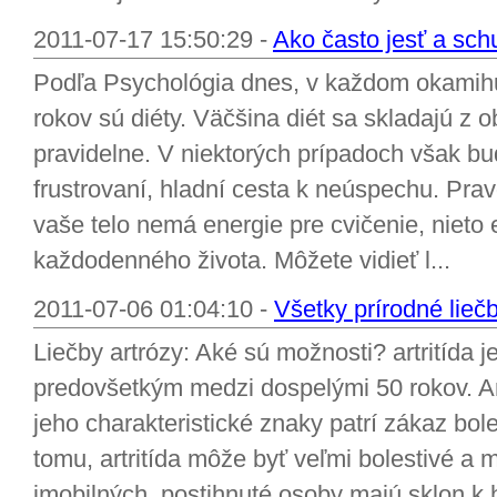
2011-07-17 15:50:29 -
Ako často jesť a sch
Podľa Psychológia dnes, v každom okamihu
rokov sú diéty. Väčšina diét sa skladajú z 
pravidelne. V niektorých prípadoch však bu
frustrovaní, hladní cesta k neúspechu. Prav
vaše telo nemá energie pre cvičenie, nieto 
každodenného života. Môžete vidieť l...
2011-07-06 01:04:10 -
Všetky prírodné liečb
Liečby artrózy: Aké sú možnosti? artritída 
predovšetkým medzi dospelými 50 rokov. Art
jeho charakteristické znaky patrí zákaz bol
tomu, artritída môže byť veľmi bolestivé a
imobilných, postihnuté osoby majú sklon k hľ