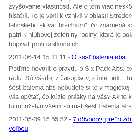
zvyšovanie vlastností. Ale o tom viac nesk
histórii. To je veril k vznikli v oblasti Stre
latinského slova "brachium", čo znamená k
patrí k hlúbovej zeleniny rodiny, ktorá je p
bojovať proti rastlinné ch...
2011-06-14 15:11:11 -
O šesť balenia abs
Poďme hovoriť o pravdu o Six Pack Abs. exis
radu. Sú všade, z časopisov, z internetu. T
šesť balenia abs nebudete si to v magickej 
vás opýtať, čo kúzlo prášky na vás? Ak to kú
tu množstvo všetci sú mať šesť balenia abs, 
2011-05-09 15:55:52 -
7 dôvodov, prečo zdra
voľbou