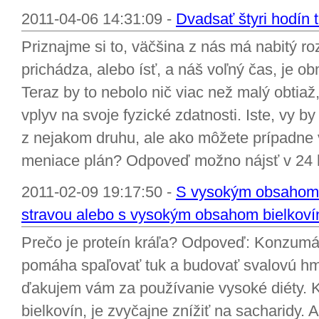
2011-04-06 14:31:09 -
Dvadsať štyri hodín 
Priznajme si to, väčšina z nás má nabitý r
prichádza, alebo ísť, a náš voľný čas, je o
Teraz by to nebolo nič viac než malý obtia
vplyv na svoje fyzické zdatnosti. Iste, vy by 
z nejakom druhu, ale ako môžete prípadne 
meniace plán? Odpoveď možno nájsť v 24 h
2011-02-09 19:17:50 -
S vysokým obsahom b
stravou alebo s vysokým obsahom bielkovín
Prečo je proteín kráľa? Odpoveď: Konzumác
pomáha spaľovať tuk a budovať svalovú h
ďakujem vám za používanie vysoké diéty.
bielkovín, je zvyčajne znížiť na sacharidy.