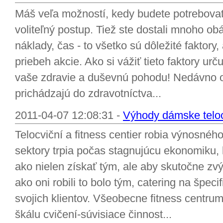
Máš veľa možností, kedy budete potrebova
voliteľný postup. Tiež ste dostali mnoho ob
náklady, čas - to všetko sú dôležité faktor
priebeh akcie. Ako si vážiť tieto faktory urč
vaše zdravie a duševnú pohodu! Nedávno o
prichádzajú do zdravotníctva...
2011-04-07 12:08:31 -
Výhody dámske teloc
Telocviční a fitness centier robia výnosného
sektory trpia počas stagnujúcu ekonomiku, 
ako nielen získať tým, ale aby skutočne zvý
ako oni robili to bolo tým, catering na špec
svojich klientov. Všeobecne fitness centru
škálu cvičení-súvisiace činnost...