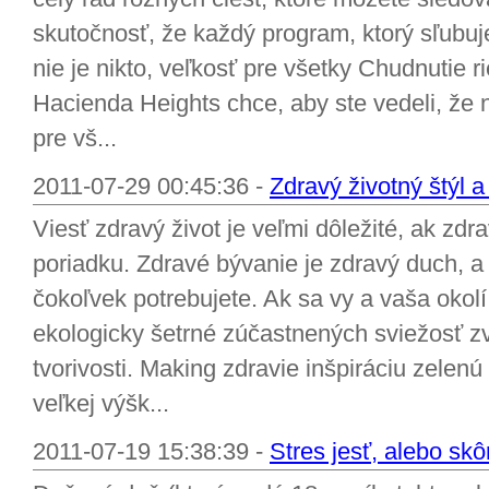
skutočnosť, že každý program, ktorý sľubuj
nie je nikto, veľkosť pre všetky Chudnutie r
Hacienda Heights chce, aby ste vedeli, že 
pre vš...
2011-07-29 00:45:36 -
Zdravý životný štýl a
Viesť zdravý život je veľmi dôležité, ak zdr
poriadku. Zdravé bývanie je zdravý duch, a 
čokoľvek potrebujete. Ak sa vy a vaša okol
ekologicky šetrné zúčastnených sviežosť zv
tvorivosti. Making zdravie inšpiráciu zelenú
veľkej výšk...
2011-07-19 15:38:39 -
Stres jesť, alebo skô