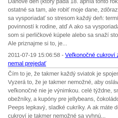
Daňové deň (ktorý padá 18. apríla tohto roka
ostatné sa tam, ale robiť moje dane, zdôra
sa vysporiadať so stresom každý deň: termín
povinností k rodine, atď A ako sa vysporia
som si perličkové kúpele alebo sa snaží sto
Ale priznajme si to, je...
2011-07-19 15:06:58 -
Veľkonočné cukroví
nemal prejedať
Čím to je, že takmer každý sviatok je spoje
Vyzerá to, že je takmer nemožné, aby oslávi
veľkonočné nie je výnimkou. celé týždne,
obežníky, a kupóny pre jellybeans, čokoládo
Peeps lepkavý, sladké cukríky. A ak máte de
cukroví je takmer nemožné sa vyhnú...