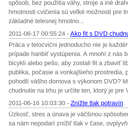
spôsob, bez použitia váhy, stroje a iné dra
hmotnosti cvičenia sú veľké možnosti pre tr
základné telesnej hmotno...
2011-06-17 00:55:24 -
Ako fit s DVD chudnu
Práca v telocvični jednoducho nie je každé
prípade hanbiť vystúpenia. A mnohí z nás 
bicykli alebo pešo, aby zostali fit a zbaviť l
publika, počasie a vonkajšieho prostredia, 
pohodlí vášho domova s výkonom DVD? 
chudnutie na trhu je určite ten, ktorý je pre 
2011-06-16 10:03:30 -
Znížte tlak potravín
Úzkosť, stres a únava je väčšinou spôsob
sa nám nepodarí znížiť tlak v čase, ovplyvňu