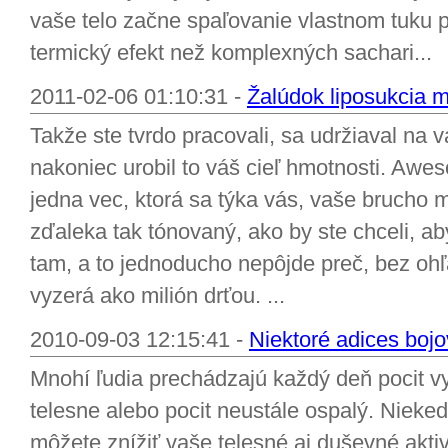
vaše telo začne spaľovanie vlastnom tuku p
termický efekt než komplexných sachari...
2011-02-06 01:10:31 -
Žalúdok liposukcia m
Takže ste tvrdo pracovali, sa udržiaval na 
nakoniec urobil to váš cieľ hmotnosti. Awes
jedna vec, ktorá sa týka vás, vaše brucho m
zďaleka tak tónovaný, ako by ste chceli, ab
tam, a to jednoducho nepôjde preč, bez ohľad
vyzerá ako milión drťou. ...
2010-09-03 12:15:41 -
Niektoré adices bojo
Mnohí ľudia prechádzajú každý deň pocit v
telesne alebo pocit neustále ospalý. Niekedy
môžete znížiť vaše telesné aj duševné aktivi