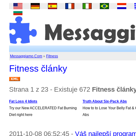
Messaggiamo.Com
»
Fitness
Fitness články
Strana 1 z 23 - Existuje 672
Fitness článk
Fat Loss 4 Idiots
Truth About Six-Pack Abs
Try our New ACCELERATED Fat Burning
How to to Lose Your Belly Fat & 
Diet right here
Abs
2011-10-08 06:52:45 -
Váš najlepší program