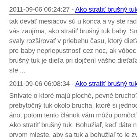
2011-09-06 06:24:27 -
Ako stratiť brušný tu
tak deväť mesiacov sú u konca a vy ste rad
vás zaujíma, ako stratiť brušný tuk baby. 
svaly rozširovať v priebehu času, ktorý dieť
pre-baby nepriepustnosť cez noc, ak vôbec. 
brušný tuk je dieťa pri dojčení vášho dieťa
ste ...
2011-09-06 06:08:34 -
Ako stratiť brušný tuk
Snívate o ktoré majú ploché, pevné brucho
prebytočný tuk okolo brucha, ktoré si jed
áno, potom tento článok vám môžu pomôcť t
Ako stratiť brušný tuk. Bohužiaľ, keď dáte 
prvom mieste, aby sa tuk a bohužiaľ to je z