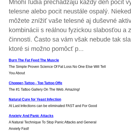
Mnohí ľudia prechádzajú každý deň pocit v
telesne alebo pocit neustále ospalý. Niekedy
môžete znížiť vaše telesné aj duševné aktivi
kombinácii s reálnou fyzickou slabosťou a
činnosti. Často sa vám však nebude tak slabý
ktoré si možno pomôcť p...
Burn The Fat Feed The Muscle
The Simple Proven Science Of Fat Loss No One Else Will Tell
You About
Chopper-Tattoo - Top Tattoo Offe
The #1 Tattoo Gallery On The Web. Amazing!
Natural Cure for Yeast Infection
At Last Infections can be eliminated FAST and For Good
Anxiety And Panic Attacks
A Natural Technique To Stop Panic Attacks and General
Anxiety Fast!