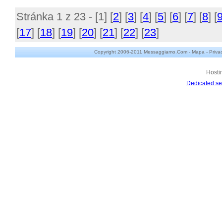
Stránka 1 z 23 - [
1
] [
2
] [
3
] [
4
] [
5
] [
6
] [
7
] [
8
] [
[
17
] [
18
] [
19
] [
20
] [
21
] [
22
] [
23
]
Copyright 2006-2011 Messaggiamo.Com -
Mapa
-
Priva
Hosti
Dedicated se