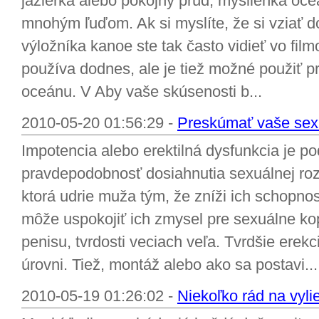
jazierka alebo pokojný prúd, myšlienka oce
mnohým ľuďom. Ak si myslíte, že si vziať d
výložníka kanoe ste tak často vidieť vo fil
používa dodnes, ale je tiež možné použiť p
oceánu. V Aby vaše skúsenosti b...
2010-05-20 01:56:29 -
Preskúmať vaše sex
Impotencia alebo erektilná dysfunkcia je p
pravdepodobnosť dosiahnutia sexuálnej roz
ktorá udrie muža tým, že zníži ich schopnos
môže uspokojiť ich zmysel pre sexuálne ko
penisu, tvrdosti veciach veľa. Tvrdšie erekc
úrovni. Tiež, montáž alebo ako sa postavi...
2010-05-19 01:26:02 -
Niekoľko rád na vyl