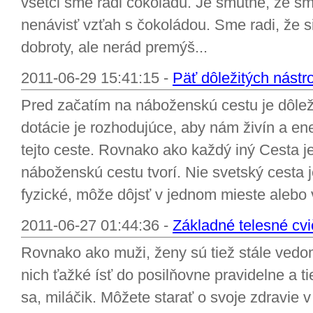
všetci sme radi čokoládu. Je smutné, že sme
nenávisť vzťah s čokoládou. Sme radi, že 
dobroty, ale nerád premýš...
2011-06-29 15:41:15 -
Päť dôležitých nástr
Pred začatím na náboženskú cestu je dôleži
dotácie je rozhodujúce, aby nám živín a e
tejto ceste. Rovnako ako každý iný Cesta je
náboženskú cestu tvorí. Nie svetský cesta j
fyzické, môže dôjsť v jednom mieste alebo 
2011-06-27 01:44:36 -
Základné telesné cvi
Rovnako ako muži, ženy sú tiež stále vedomi
nich ťažké ísť do posilňovne pravidelne a t
sa, miláčik. Môžete starať o svoje zdravie 