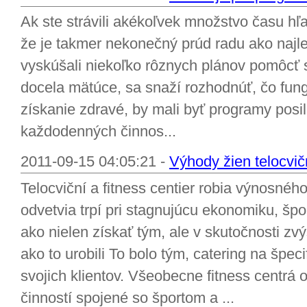
Ak ste strávili akékoľvek množstvo času hľa
že je takmer nekonečný prúd radu ako najlep
vyskúšali niekoľko rôznych plánov pomôcť 
docela mätúce, sa snaží rozhodnúť, čo fungu
získanie zdravé, by mali byť programy posi
každodenných činnos...
2011-09-15 04:05:21 -
Výhody žien telocvič
Telocviční a fitness centier robia výnosného
odvetvia trpí pri stagnujúcu ekonomiku, špo
ako nielen získať tým, ale v skutočnosti zv
ako to urobili To bolo tým, catering na špec
svojich klientov. Všeobecne fitness centrá 
činností spojené so športom a ...