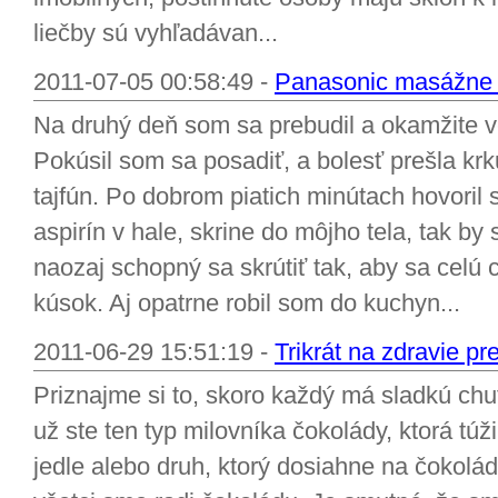
liečby sú vyhľadávan...
2011-07-05 00:58:49 -
Panasonic masážne kr
Na druhý deň som sa prebudil a okamžite v
Pokúsil som sa posadiť, a bolesť prešla kr
tajfún. Po dobrom piatich minútach hovoril 
aspirín v hale, skrine do môjho tela, tak b
naozaj schopný sa skrútiť tak, aby sa celú 
kúsok. Aj opatrne robil som do kuchyn...
2011-06-29 15:51:19 -
Trikrát na zdravie p
Priznajme si to, skoro každý má sladkú chuť
už ste ten typ milovníka čokolády, ktorá tú
jedle alebo druh, ktorý dosiahne na čokolá