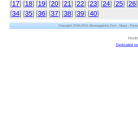
[
17
] [
18
] [
19
] [
20
] [
21
] [
22
] [
23
] [
24
] [
25
] [
26
]
[
34
] [
35
] [
36
] [
37
] [
38
] [
39
] [
40
]
Copyright 2006-2011 Messaggiamo.Com -
Mapa
-
Priva
Hosti
Dedicated se