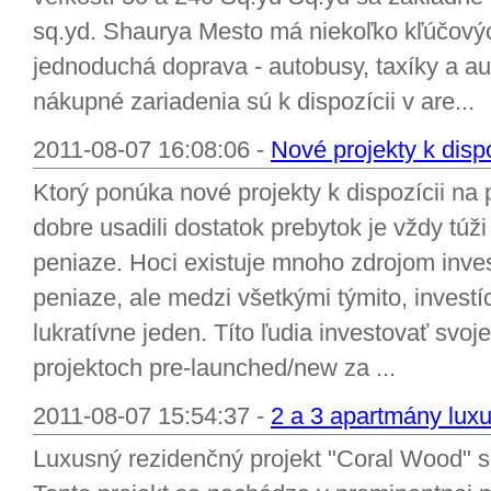
sq.yd. Shaurya Mesto má niekoľko kľúčovýc
jednoduchá doprava - autobusy, taxíky a autá
nákupné zariadenia sú k dispozícii v are...
2011-08-07 16:08:06 -
Nové projekty k dispo
Ktorý ponúka nové projekty k dispozícii na p
dobre usadili dostatok prebytok je vždy túž
peniaze. Hoci existuje mnoho zdrojom invest
peniaze, ale medzi všetkými týmito, investíc
lukratívne jeden. Títo ľudia investovať svo
projektoch pre-launched/new za ...
2011-08-07 15:54:37 -
2 a 3 apartmány lux
Luxusný rezidenčný projekt "Coral Wood" 