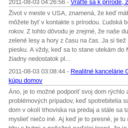
2011-08-03 04:26:56 -
Vráťte sa k prírode
Život v meste v USA, znamená, že keď máte
môžete byť v kontakte s prírodou. Ľudská bo
rokov. Z tohto dôvodu je zrejmé, že naše du
zelené lesy a hory z času na čas. Ja si tiež
piesku. A vždy, keď sa to stane utekám do
žiadny nedostatok pl...
2011-08-03 03:08:44 -
Realitné kancelárie
kúpu domov
Áno, je to možné podporiť svoj dom rýchlo 
problémových prípadov, keď spotrebitelia sú
dom v okolí trhoviska na predaj a stále sa 
myslieť niečo iné. Aj keď je to presné, je t