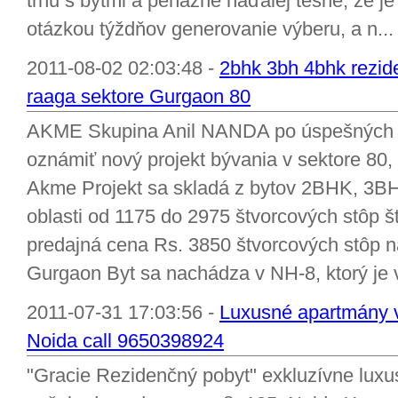
trhu s bytmi a peňažné naďalej tesné, že j
otázkou týždňov generovanie výberu, a n...
2011-08-02 02:03:48 -
2bhk 3bh 4bhk rezi
raaga sektore Gurgaon 80
AKME Skupina Anil NANDA po úspešných p
oznámiť nový projekt bývania v sektore 8
Akme Projekt sa skladá z bytov 2BHK, 3BH
oblasti od 1175 do 2975 štvorcových stôp š
predajná cena Rs. 3850 štvorcových stôp na
Gurgaon Byt sa nachádza v NH-8, ktorý je v
2011-07-31 17:03:56 -
Luxusné apartmány v 
Noida call 9650398924
"Gracie Rezidenčný pobyt" exkluzívne luxu