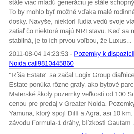
stále viac mladú generáciu je stále schop
To by mohlo byť možné vďaka malé rodinné
dosky. Navyše, niektorí ľudia vedú svoje vl
zatiaľ čo niektoré majú NRI stavu. Keď sa 
stabilná, je to ich prvou voľbou, že Luxus...
2011-08-04 14:23:53 -
Pozemky k dispozíci
Noida call9810445860
"Ríša Estate" sa začal Logix Group diaľni
Estate ponúka rôzne grafy, ako bytové par
Materské školy pozemky veľkosti od 100 S
cenou pre predaj v Greater Noida. Pozemky
Yamuna, ktorý spojí Dillí a Agra, asi 10 km. 
závodu Formula-1 dráhy, blízkosti Gautam .