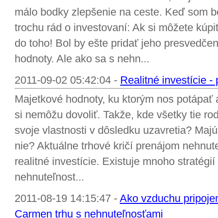
málo bodky zlepšenie na ceste. Keď som bol
trochu rád o investovaní: Ak si môžete kúpi
do toho! Bol by ešte pridať jeho presvedče
hodnoty. Ale ako sa s nehn...
2011-09-02 05:42:04 -
Realitné investície 
Majetkové hodnoty, ku ktorým nos potápať a
si nemôžu dovoliť. Takže, kde všetky tie ro
svoje vlastnosti v dôsledku uzavretia? Maj
nie? Aktuálne trhové kričí prenájom nehnut
realitné investície. Existuje mnoho stratég
nehnuteľnost...
2011-08-19 14:15:47 -
Ako vzduchu pripojen
Carmen trhu s nehnuteľnosťami