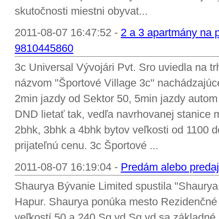
skutočnosti miestni obyvat...
2011-08-07 16:47:52 -
2 a 3 apartmány na p
9810445860
3c Universal Vývojári Pvt. Sro uviedla na t
názvom "Športové Village 3c" nachádzajúce
2min jazdy od Sektor 50, 5min jazdy autom 
DND lietať tak, vedľa navrhovanej stanice
2bhk, 3bhk a 4bhk bytov veľkosti od 1100 do 
prijateľnú cenu. 3c Športové ...
2011-08-07 16:19:04 -
Predám alebo predaj
Shaurya Bývanie Limited spustila "Shaurya
Hapur. Shaurya ponúka mesto Rezidenčné
veľkostí 50 a 240 Sq.yd Sq.yd sa základné