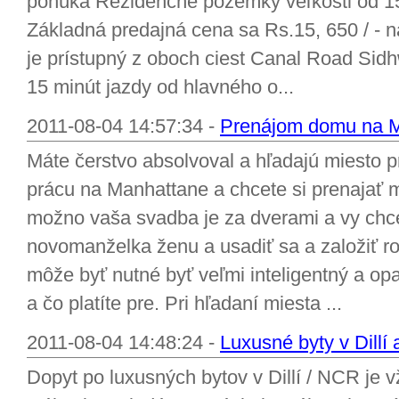
ponúka Rezidenčné pozemky veľkosti od 15
Základná predajná cena sa Rs.15, 650 / - n
je prístupný z oboch ciest Canal Road Sidh
15 minút jazdy od hlavného o...
2011-08-04 14:57:34 -
Prenájom domu na 
Máte čerstvo absolvoval a hľadajú miesto pre
prácu na Manhattane a chcete si prenajať 
možno vaša svadba je za dverami a vy chc
novomanželka ženu a usadiť sa a založiť r
môže byť nutné byť veľmi inteligentný a opa
a čo platíte pre. Pri hľadaní miesta ...
2011-08-04 14:48:24 -
Luxusné byty v Dillí
Dopyt po luxusných bytov v Dillí / NCR je 