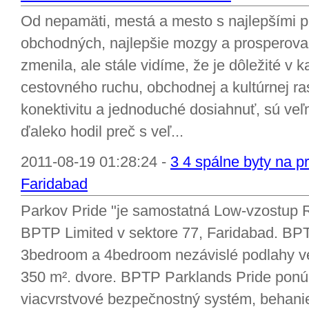
Od nepamäti, mestá a mesto s najlepšími pr
obchodných, najlepšie mozgy a prosperoval
zmenila, ale stále vidíme, že je dôležité v 
cestovného ruchu, obchodnej a kultúrnej ras
konektivitu a jednoduché dosiahnuť, sú veľmi
ďaleko hodil preč s veľ...
2011-08-19 01:28:24 -
3 4 spálne byty na p
Faridabad
Parkov Pride "je samostatná Low-vzostup 
BPTP Limited v sektore 77, Faridabad. BP
3bedroom a 4bedroom nezávislé podlahy ve
350 m². dvore. BPTP Parklands Pride ponúk
viacvrstvové bezpečnostný systém, behani