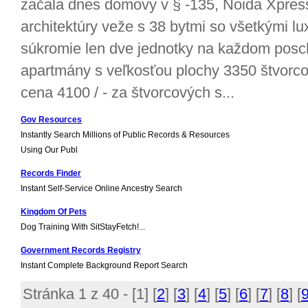
začala dnes domovy v § -135, Noida Xpress
architektúry veže s 38 bytmi so všetkými lu
súkromie len dve jednotky na každom posch
apartmány s veľkosťou plochy 3350 štvorco
cena 4100 / - za štvorcových s...
Gov Resources
Instantly Search Millions of Public Records & Resources
Using Our Publ
Records Finder
Instant Self-Service Online Ancestry Search
Kingdom Of Pets
Dog Training With SitStayFetch!...
Government Records Registry
Instant Complete Background Report Search
Stránka 1 z 40 - [
1
] [
2
] [
3
] [
4
] [
5
] [
6
] [
7
] [
8
] [