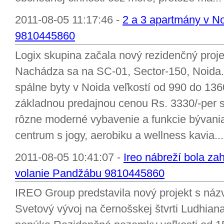
2011-08-05 11:17:46 -
2 a 3 apartmány v No
9810445860
Logix skupina začala nový rezidenčný proj
Nachádza sa na SC-01, Sector-150, Noida.
spálne byty v Noida veľkostí od 990 do 136
základnou predajnou cenou Rs. 3330/-per s
rôzne moderné vybavenie a funkcie bývania,
centrum s jogy, aerobiku a wellness kavia...
2011-08-05 10:41:07 -
Ireo nábreží bola za
volanie Pandžábu 9810445860
IREO Group predstavila nový projekt s náz
Svetový vývoj na černošskej štvrti Ludhia