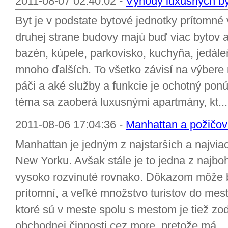
2011-08-07 02:40:02 -
Výhody luxusných b
Byt je v podstate bytové jednotky prítomné v
druhej strane budovy majú buď viac bytov a
bazén, kúpele, parkovisko, kuchyňa, jedále
mnoho ďalších. To všetko závisí na výbere 
páči a aké služby a funkcie je ochotný ponú
téma sa zaoberá luxusnými apartmány, kt...
2011-08-06 17:04:36 -
Manhattan a požičov
Manhattan je jedným z najstarších a najviac
New Yorku. Avšak stále je to jedna z najbo
vysoko rozvinuté rovnako. Dôkazom môže by
prítomní, a veľké množstvo turistov do mest
ktoré sú v meste spolu s mestom je tiež zo
obchodnej činnosti cez more, pretože má...