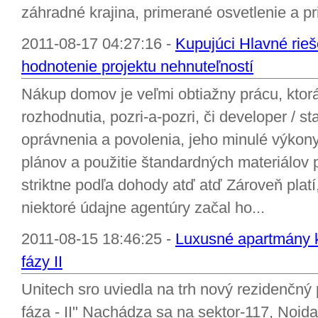
záhradné krajina, primerané osvetlenie a pr
2011-08-17 04:27:16 -
Kupujúci Hlavné rieš
hodnotenie projektu nehnuteľností
Nákup domov je veľmi obtiažny prácu, ktor
rozhodnutia, pozri-a-pozri, či developer / st
oprávnenia a povolenia, jeho minulé výkon
plánov a použitie štandardných materiálov p
striktne podľa dohody atď atď Zároveň platí, 
niektoré údajne agentúry začal ho...
2011-08-15 18:46:25 -
Luxusné apartmány k
fázy II
Unitech sro uviedla na trh nový rezidenčn
fáza - II" Nachádza sa na sektor-117, Noida