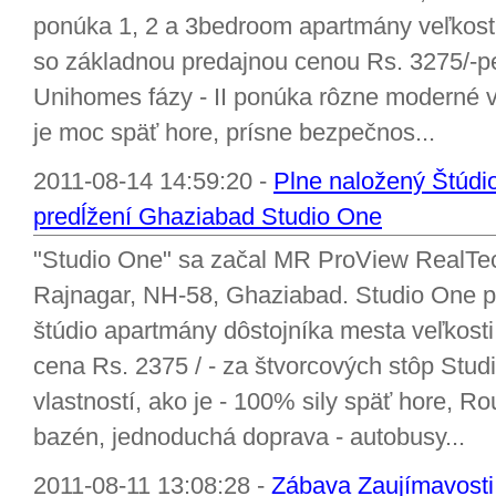
ponúka 1, 2 a 3bedroom apartmány veľkosti
so základnou predajnou cenou Rs. 3275/-pe
Unihomes fázy - II ponúka rôzne moderné v
je moc späť hore, prísne bezpečnos...
2011-08-14 14:59:20 -
Plne naložený Štúdi
predĺžení Ghaziabad Studio One
"Studio One" sa začal MR ProView RealTech
Rajnagar, NH-58, Ghaziabad. Studio One p
štúdio apartmány dôstojníka mesta veľkosti
cena Rs. 2375 / - za štvorcových stôp Stu
vlastností, ako je - 100% sily späť hore, R
bazén, jednoduchá doprava - autobusy...
2011-08-11 13:08:28 -
Zábava Zaujímavosti