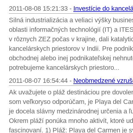
2011-08-08 15:21:33 -
Investície do kancelá
Silná industrializácia a veliaci výšky busin
oblasti informačných technológií (IT) a ITE
v rôznych ZEZ počas v krajine, dali katalytic
kancelárskych priestorov v Indii. Pre podnika
obchodnej alebo inej podnikateľskej nehnute
potrebujeme kancelárskych priestoro...
2011-08-07 16:54:44 -
Neobmedzené vzruše
Ak uvažujete o pláž destináciou pre dovole
som veľkoryso odporúčam, je Playa del Ca
je docela slávny medzinárodnej určenia a ľu
Okrem pláží ponúka mnoho aktivít, ktoré udr
fascinovaní. 1) Pláž: Playa del Carmen je