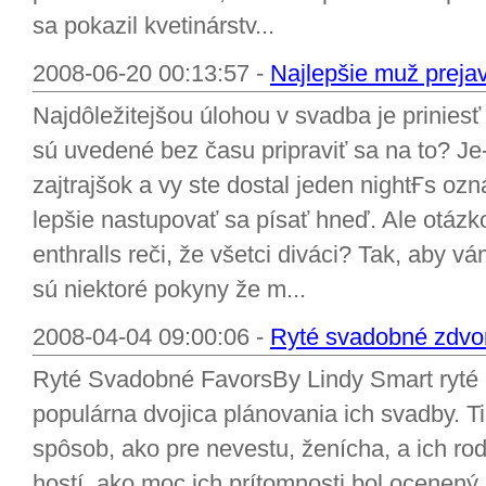
sa pokazil kvetinárstv...
2008-06-20 00:13:57 -
Najlepšie muž preja
Najdôležitejšou úlohou v svadba je priniesť
sú uvedené bez času pripraviť sa na to? Je
zajtrajšok a vy ste dostal jeden nightҒs oz
lepšie nastupovať sa písať hneď. Ale otázk
enthralls reči, že všetci diváci? Tak, aby v
sú niektoré pokyny že m...
2008-04-04 09:00:06 -
Ryté svadobné zdvori
Ryté Svadobné FavorsBy Lindy Smart ryté 
populárna dvojica plánovania ich svadby. T
spôsob, ako pre nevestu, ženícha, a ich ro
hostí, ako moc ich prítomnosti bol ocenený