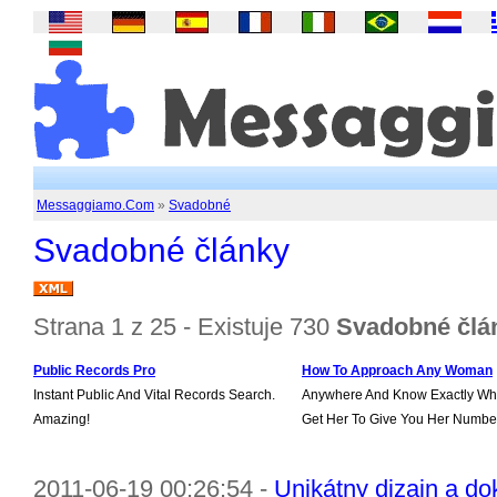
Messaggiamo.Com
»
Svadobné
Svadobné články
Strana 1 z 25 - Existuje 730
Svadobné člá
Public Records Pro
How To Approach Any Woman
Instant Public And Vital Records Search.
Anywhere And Know Exactly Wha
Amazing!
Get Her To Give You Her Numbe
2011-06-19 00:26:54 -
Unikátny dizajn a do