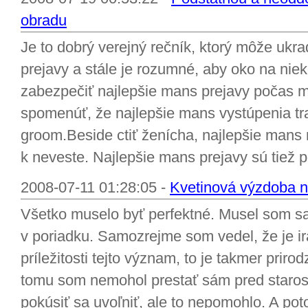
obradu
Je to dobrý verejný rečník, ktorý môže uk
prejavy a stále je rozumné, aby oko na nie
zabezpečiť najlepšie mans prejavy počas m
spomenúť, že najlepšie mans vystúpenia 
groom.Beside ctiť ženícha, najlepšie mans 
k neveste. Najlepšie mans prejavy sú tiež 
2008-07-11 01:28:05 -
Kvetinová výzdoba 
Všetko muselo byť perfektné. Musel som sa u
v poriadku. Samozrejme som vedel, že je ir
príležitosti tejto význam, to je takmer priro
tomu som nemohol prestať sám pred starost
pokúsiť sa uvoľniť, ale to nepomohlo. A pot