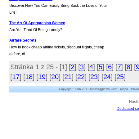
Discover How You Can Easily Bring Back the Love of Your
Life!
The Art Of Approaching Women
Are You Tired Of Being Lonely?
Airfare Secrets
How to book cheap airline tickets, discount flights, cheap
airfare, di
Stránka 1 z 25 - [
1
] [
2
] [
3
] [
4
] [
5
] [
6
] [
7
] [
8
] [
[
17
] [
18
] [
19
] [
20
] [
21
] [
22
] [
23
] [
24
] [
25
]
Copyright 2006-2011 Messaggiamo.Com -
Mapa
-
Priva
Hosti
Dedicated se