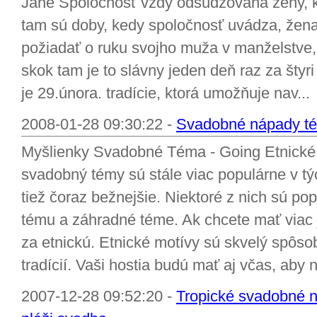
Jane Spoločnosť vždy odsudzovaná ženy, kt
tam sú doby, kedy spoločnosť uvádza, žen
požiadať o ruku svojho muža v manželstve, a
skok tam je to slávny jeden deň raz za štyr
je 29.února. tradície, ktorá umožňuje nav...
2008-01-28 09:30:22 -
Svadobné nápady tém
Myšlienky Svadobné Téma - Going Etnické
svadobný témy sú stále viac populárne v tý
tiež čoraz bežnejšie. Niektoré z nich sú po
tému a záhradné téme. Ak chcete mať viac 
za etnickú. Etnické motívy sú skvelý spôsob
tradícií. Vaši hostia budú mať aj včas, aby n
2007-12-28 09:52:20 -
Tropické svadobné ná