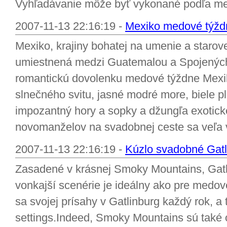
Vyhľadávanie môže byť vykonané podľa mest
2007-11-13 22:16:19 -
Mexiko medové týžd
Mexiko, krajiny bohatej na umenie a starove
umiestnená medzi Guatemalou a Spojených 
romantickú dovolenku medové týždne Mexik
slnečného svitu, jasné modré more, biele pl
impozantný hory a sopky a džungľa exoticke
novomanželov na svadobnej ceste sa veľa vid
2007-11-13 22:16:19 -
Kúzlo svadobné Gatl
Zasadené v krásnej Smoky Mountains, Gatl
vonkajší scenérie je ideálny ako pre medov
sa svojej prísahy v Gatlinburg každý rok, a
settings.Indeed, Smoky Mountains sú také