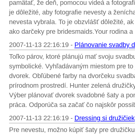
pamätať, že deň, pomocou videá a fotograf
je dôležité, aby fotografie nevesty a ženích
nevesta vybrala. To je obzvlášť dôležité, ak
ako darčeky pre bridesmaids.Your rodina a .
2007-11-13 22:16:19 -
Plánovanie svadby 
Toľko párov, ktoré plánujú mať svoju svadb
symbolické. Vyhľadávaným miestom pre to j
dvorek. Obľúbené farby na dvorčeku svadba
prírodnom prostredí. Hunter zelená družičk
Výber plánovať dvorek svadobné šaty a pom
práca. Odporúča sa začať čo najskôr possibl
2007-11-13 22:16:19 -
Dressing si družičiek
Pre nevestu, možno kúpiť šaty pre družičku 