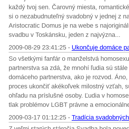
každý tvoj sen. Čarovný miesta, romantick
si o nezabudnuteľný svadobný v jednej z naj
Aristocratic Domus je na webe s najoriginá
svadbu v Toskánsku, jeden z najvýzna...
2009-08-29 23:41:25 -
Ukončuje domáce part
So všetkými fanfár o manželstvá homosexuá
partnerstva sa zdá, že mnohí ľudia sú stále
domáceho partnerstva, ako je rozvod. Áno,
proces ukončiť akékoľvek milostný vzťah, 
ohľadu na príslušné osoby. Ľudia v homos
tlak problémov LGBT právne a emocionálne 
2009-03-17 01:12:25 -
Tradícia svadobných
Z veľmi starých stáročia Svadba bola poved