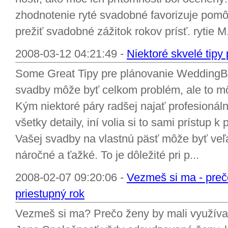
zhodnotenie ryté svadobné favorizuje pomô
prežiť svadobné zážitok rokov prísť. rytie M.
2008-03-12 04:21:49 -
Niektoré skvelé tipy
Some Great Tipy pre plánovanie WeddingB
svadby môže byť celkom problém, ale to mô
Kým niektoré páry radšej najať profesioná
všetky detaily, iní volia si to sami prístup 
Vašej svadby na vlastnú päsť môže byť veľ
náročné a ťažké. To je dôležité pri p...
2008-02-07 09:20:06 -
Vezmeš si ma - preč
priestupný rok
Vezmeš si ma? Prečo ženy by mali využív