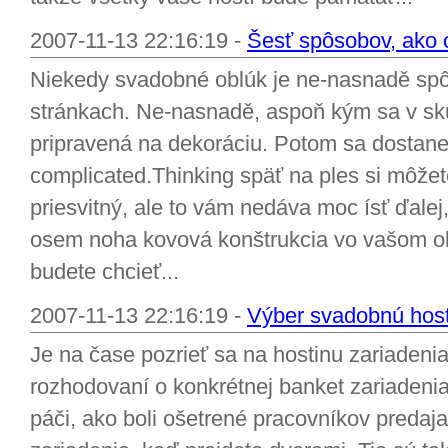
2007-11-13 22:16:19 -
Šesť spôsobov, ako 
Niekedy svadobné oblúk je ne-nasnadě spô
stránkach. Ne-nasnadě, aspoň kým sa v sku
pripravená na dekoráciu. Potom sa dostane
complicated.Thinking späť na ples si môžet
priesvitný, ale to vám nedáva moc ísť ďalej
osem noha kovová konštrukcia vo vašom o
budete chcieť...
2007-11-13 22:16:19 -
Výber svadobnú host
Je na čase pozrieť sa na hostinu zariadenia
rozhodovaní o konkrétnej banket zariadeni
páči, ako boli ošetrené pracovníkov predaj