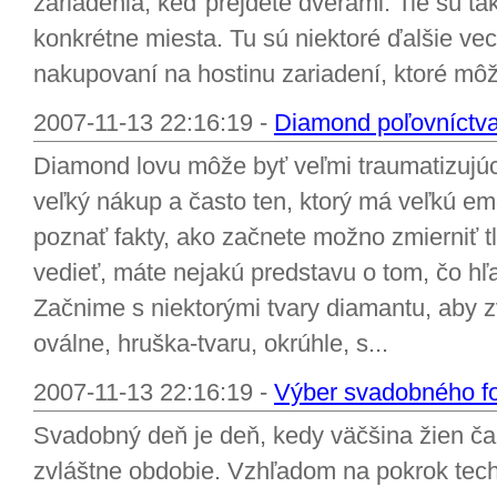
zariadenia, keď prejdete dverami. Tie sú ta
konkrétne miesta. Tu sú niektoré ďalšie veci
nakupovaní na hostinu zariadení, ktoré môž
2007-11-13 22:16:19 -
Diamond poľovníctv
Diamond lovu môže byť veľmi traumatizujúc
veľký nákup a často ten, ktorý má veľkú 
poznať fakty, ako začnete možno zmierniť t
vedieť, máte nejakú predstavu o tom, čo hľa
Začnime s niektorými tvary diamantu, aby z
oválne, hruška-tvaru, okrúhle, s...
2007-11-13 22:16:19 -
Výber svadobného fo
Svadobný deň je deň, kedy väčšina žien čaka
zvláštne obdobie. Vzhľadom na pokrok techn