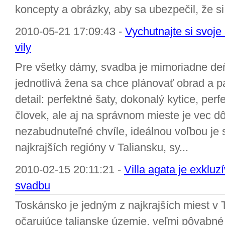
koncepty a obrázky, aby sa ubezpečil, že si
2010-05-21 17:09:43 -
Vychutnajte si svoj
vily
Pre všetky dámy, svadba je mimoriadne de
jednotlivá žena sa chce plánovať obrad a 
detail: perfektné šaty, dokonalý kytice, perf
človek, ale aj na správnom mieste je vec dô
nezabudnuteľné chvíle, ideálnou voľbou je
najkrajších regióny v Taliansku, sy...
2010-02-15 20:11:21 -
Villa agata je exkluz
svadbu
Toskánsko je jedným z najkrajších miest v 
očarujúce talianske územie, veľmi pôvabné