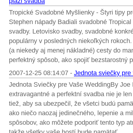
pláži svadba
Tropické Svadobné Myšlienky - Štyri tipy 
Stephen nápady Badiali svadobné Tropical s
svadby. Letovisko svadby, svadobné konkré
populárny v posledných niekoľkých rokoch.
(a niekedy aj menej nákladné) cesty do ma
perfektný spôsob, ako spojiť bezstarostný po
2007-12-25 08:14:07 -
Jednota sviečky pre
Jednota Sviečky pre Vaše WeddingBy Joe 
extravagantné a perfektní svadba nie je len 
tiež, aby sa ubezpečil, že všetci budú pam
ako niečo naozaj jedinečného, lepenie a mi
spôsobov, ako môžete podporiť tento typ at
takže všetky vaše hostí bude pamätať...