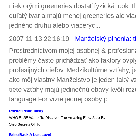
niektorými greeneries dostať fyzická look.T
guľatý tvar a majú menej greeneries ale vi
jedného druhu alebo viacerýc...
2007-11-13 22:16:19 -
Manželský plnenia: t
Prostredníctvom mojej osobnej & profesion
problémy často prichádzať ako faktory ovpl
profesijných cieľov. Medzikultúrne vzťahy, 
ako môj vlastný Manželstvo je jeden taký 
tieto vzťahy majú jedinečnú obavy kvôli roz
language.For vízie jednej osoby p...
Rocket Piano Today
WHO ELSE Wants To Discover The Amazing Easy Step-By-
Step Secrets Of Ho
Bring Back A Lost Love!