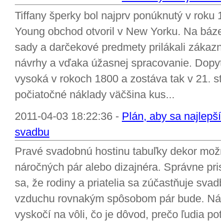
Tiffany šperky bol najprv ponúknutý v roku 
Young obchod otvoril v New Yorku. Na báze s
sady a darčekové predmety prilákali zákazn
návrhy a vďaka úžasnej spracovanie. Dopyt
vysoká v rokoch 1800 a zostáva tak v 21. s
počiatočné náklady väčšina kus...
2011-04-03 18:22:36 -
Plán, aby sa najlepš
svadbu
Pravé svadobnú hostinu tabuľky dekor mož
náročných pár alebo dizajnéra. Správne pr
sa, že rodiny a priatelia sa zúčastňuje svad
vzduchu rovnakým spôsobom pár bude. Náp
vyskočí na vôli, čo je dôvod, prečo ľudia p