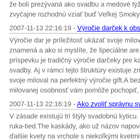
že boli prezývaná ako svadbu a medové tý
zvyčajne rozhodnú vziať buď Veľkej Smoky 
2007-11-13 22:16:19 -
Výročie darček k ob
Výročie dar je príležitosť ukázať svoje mil
znamená a ako si myslíte, že špeciálne ar
príspevku je tradičný výročie darčeky pre
svadby. Aj v rámci tejto štruktúry existuje 
svoje miloval na perfektný výročie gift.A b
milovanej osobnosť vám pomôže pochopiť, 
2007-11-13 22:16:19 -
Ako zvoliť správnu s
V zásade existujú tri štýly svadobnú kyticu.
ruka-tied.The kaskády, ako už názov napo
ďalšie kvety na vrchole s niekoľkými kvetm