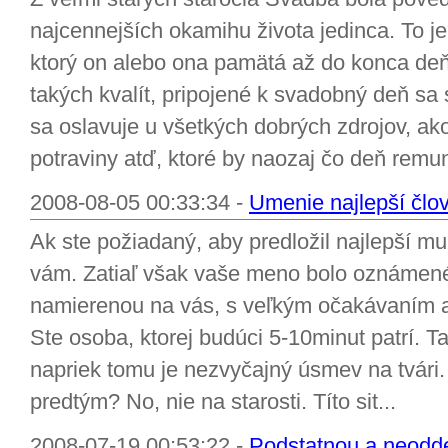
najcennejších okamihu života jedinca. To j
ktorý on alebo ona pamätá až do konca deň
takých kvalít, pripojené k svadobný deň sa 
sa oslavuje u všetkých dobrých zdrojov, ako
potraviny atď, ktoré by naozaj čo deň remun
2008-08-05 00:33:34 -
Umenie najlepší člo
Ak ste požiadaný, aby predložil najlepší mu
vám. Zatiaľ však vaše meno bolo oznámené, 
namierenou na vás, s veľkým očakávaním a 
Ste osoba, ktorej budúci 5-10minut patrí. T
napriek tomu je nezvyčajný úsmev na tvári. K
predtým? No, nie na starosti. Títo sit...
2008-07-19 00:53:22 -
Podstatnou a neodd