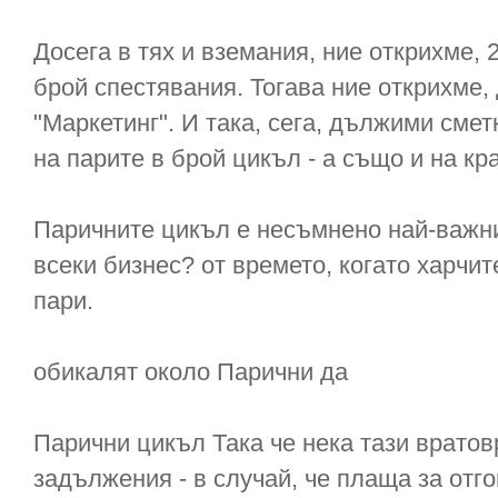
Досега в тях и вземания, ние открихме, 
брой спестявания. Тогава ние открихме,
"Маркетинг". И така, сега, дължими сме
на парите в брой цикъл - а също и на кр
Паричните цикъл е несъмнено най-важни
всеки бизнес? от времето, когато харчите
пари.
обикалят около Парични да
Парични цикъл Така че нека тази врато
задължения - в случай, че плаща за отго