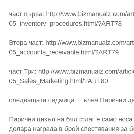
част първа: http://www.bizmanualz.com/art
05_inventory_procedures.html/?ART78
Втора част: http://www.bizmanualz.com/arti
05_accounts_receivable.html/?ART79
част Три: http://www.bizmanualz.com/articl
05_Sales_Marketing.html/?ART80
следващата седмица: Пълна Парични д
Парични цикъл на бял флаг е само носа
долара награда в брой спестявания за б