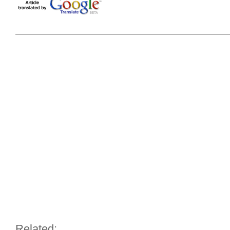
Related: