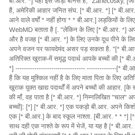
बी.आर. *] यहाँ इस जोड़ा बोनस है, "Zanecosky, [जो भ
हैं, अमेरिकी आहार जनित संघ. [* बी.आर. *] [* बी.आर
आने वाले वर्षों * नहीं होगा * * बी.आर.] लड़कियों के
WebMD बताता है [. "लेकिन के लिए [* बी.आर. *] अपने
और है वजह [* बी.आर. *] के लिए उनके दूध पीने के लिए
अपने वजन पर फायदेमंद असर पड़ सकता है. "[* बी.आर.
अतिरिक्त खुराक-में समृद्ध पदार्थ आपके बच्चों की [* ब
*] --------------------------------- --------------[
हैं कि यह मुश्किल नहीं है के लिए माता पिता के लिए अत
खुराक युक्त खाद्य पदार्थों में अपने बच्चों की आहार. [के
की माँ, वह पाता है [* बी.आर. *] निम्नलिखित "चाल" अपन
बच्चों]: [*] [* बी.आर. *] एक पकड़ो बी.आर. अपने किशो
एक [* बी.आर.] के बाद स्कूल नाश्ता. [बी.आर. * * *] 
साथ दही एक नाश्ते के रूप में भेजें, या यह है [* बी.आ