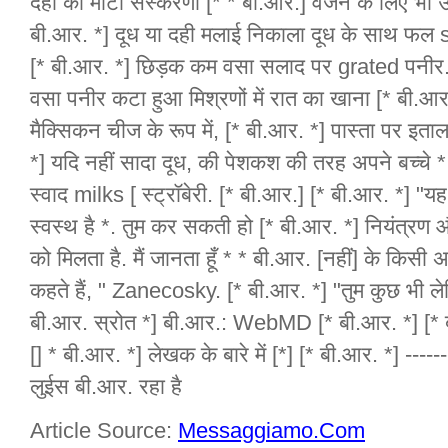
दही की मोटी संस्करणों [* * बी.आर.] वजन के लिए भी उपलब
बी.आर. *] दूध या दही मलाई निकाला दूध के साथ फल
[* बी.आर. *] छिड़क कम वसा सलाद पर grated पनीर.
वसा पनीर कटा हुआ मिश्रणों में रात का खाना [* बी.आ
मैक्सिकन चीज के रूप में, [* बी.आर. *] पास्ता पर इत
*] यदि नहीं सादा दूध, की पेशकश की तरह अपने बच्चे *
स्वाद milks [ स्ट्रॉबेरी. [* बी.आर.] [* बी.आर. *] 
स्वस्थ है *. तुम कर सकती हो [* बी.आर. *] नियंत्रण 
को मिलता है. मैं जानता हूँ * * बी.आर. [नहीं] के किसी
कहते हैं, " Zanecosky. [* बी.आर. *] "तुम कुछ भी लेक
बी.आर. स्रोत *] बी.आर.: WebMD [* बी.आर. *] [* बी
[] * बी.आर. *] लेखक के बारे में [*] [* बी.आर. *] ---
लुईस बी.आर. रहा है
Article Source:
Messaggiamo.Com