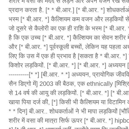
शरीर में वसा की मदद से लड़ने और अपने वजन रख सकते
प्रदान करता है. [* * बी.आर.] [* बी.आर. *] शोधकर्ता
भस्म [* बी.आर. *] कैल्शियम कम वजन और लड़कियों से
जो दूसरे से कैलोरी का एक ही राशि के भस्म [* बी.आर. *
है कि एक उच्च [* बी.आर. *] कैल्शियम का सेवन शरीर म
और [* बी.आर. *] पूर्वस्कूली बच्चों, लेकिन यह पहला 
लिए कि उस में एक ही प्रभाव है [सकता है * बी.आर. 
किशोर लड़कियों. [* बी.आर. *] [* बी.आर. *] अध्ययन [
----------[* *] [बी.आर. * *] अध्ययन, प्रायोगिक जीवविज
सैन डिएगो में] 2003 की बैठक, एक ethnically [मिश्
से 14 वर्ष की आयु की लड़कियों. [* बी.आर. *] [* बी.आ
खाया पिया दर्ज की, [*] किसी भी कैल्शियम या विटामि
* * दिन] बी.आर.. शोधकर्ताओं ने भी मापा लड़कियों [
शरीर में वसा की मात्रा सिर्फ ऊपर [* बी.आर. *] hip