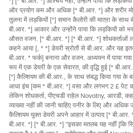
*] [* बी.आर. *] आश्चर्य नहीं, उन्होंने पाया कि लड़कि
और प्रयोग कम और अधिक [* बी.आर. *] और शरीर मोट
तुलना में लड़कियों [*] समान कैलोरी की मात्रा के साथ
बी.आर. *] आकार और उन्होंने पाया कि लड़कियों को भ
औसत वजन. [* बी.आर. *] [* बी.आर. *] शोधकर्ताओं लड
कहने आया [, * *] डेयरी स्रोतों से बी.आर. और यह इतन
बी.आर. * फर्क] बनाना और वजन. अध्ययन में पाया गय
रूप में एक डेयरी के एक सेवारत, की वृद्धि हुई [* बी.आर.
[*] कैल्शियम की बी.आर., के साथ संबद्ध किया गया के बारे
आधा इंच [कम * बी.आर. *] वसा और लगभग 2 £ पेट कम 
लेकिन शोधकर्ता, पीएचडी राहेल Novotny, आरडी, कहते है
व्याख्या नहीं की जानी चाहिए पनीर के लिए और अधिक ज
कैल्शियम युक्त डेयरी अपने आहार में उत्पाद [* बी.आर. 
बी.आर. *] [* बी.आर. *] "इसका मतलब यह नहीं [कि 