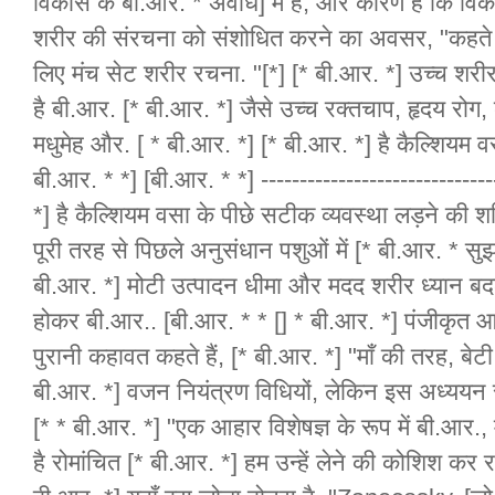
विकास के बी.आर. * अवधि] में हैं, और कारण है कि वि
शरीर की संरचना को संशोधित करने का अवसर, "कहते है
लिए मंच सेट शरीर रचना. "[*] [* बी.आर. *] उच्च शरीर मे
है बी.आर. [* बी.आर. *] जैसे उच्च रक्तचाप, हृदय रोग, 
मधुमेह और. [ * बी.आर. *] [* बी.आर. *] है कैल्शियम व
बी.आर. * *] [बी.आर. * *] -----------------------------
*] है कैल्शियम वसा के पीछे सटीक व्यवस्था लड़ने की शक्
पूरी तरह से पिछले अनुसंधान पशुओं में [* बी.आर. * सुझ
बी.आर. *] मोटी उत्पादन धीमा और मदद शरीर ध्यान बदल
होकर बी.आर.. [बी.आर. * * [] * बी.आर. *] पंजीकृत 
पुरानी कहावत कहते हैं, [* बी.आर. *] "माँ की तरह, बे
बी.आर. *] वजन नियंत्रण विधियों, लेकिन इस अध्ययन स
[* * बी.आर. *] "एक आहार विशेषज्ञ के रूप में बी.आर., म
है रोमांचित [* बी.आर. *] हम उन्हें लेने की कोशिश कर रह