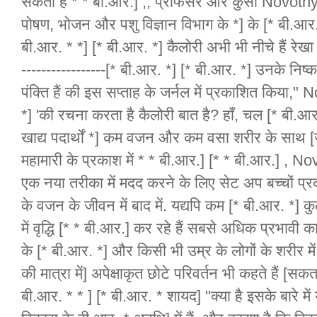
सकता है * * बी.आर.] ,, प्रोफेसर और कुर्सी Novotn
पोषण, भोजन और पशु विज्ञान विभाग के *] के [* बी.आर.
बी.आर. * *] [* बी.आर. *] कैलोरी अभी भी नीचे हैं रेखा 
-----------------[* बी.आर. *] [* बी.आर. *] उनके निष्कर
पंक्ति हैं की इस सप्ताह के जर्नल में प्रकाशित किय
*] 'की रचना करता है कैलोरी बात है? हाँ, चल [* बी.आर
खाद्य पदार्थों *] कम वजन और कम वसा शरीर के साथ [जुड
महामारी के प्रकाश में * * बी.आर.] [* * बी.आर.] , Nov
एक नया तरीका में मदद करने के लिए सेट अप बच्चों प्र
के वजन के जीवन में बाद में. यद्यपि कम [* बी.आर. *]
में वृद्धि [* * बी.आर.] कर रहे हैं सबसे अधिक प्रभावी
के [* बी.आर. *] और किसी भी उम्र के लोगों के शरीर म
की मात्रा में] अपेक्षाकृत छोटे परिवर्तन भी कहते हैं [स
बी.आर. * * ] [* बी.आर. * शायद] "क्या है इसके बारे में य