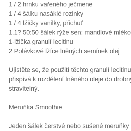
1 / 2 hrnku vařeného ječmene
1 / 4 šálku nasáklé rozinky
1 / 4 lžičky vanilky, příchuť
1.1? 50:50 šálek rýže sen: mandlové mléko
1-lžička granulí lecitinu
2 Polévkové lžíce lněných semínek olej
Ujistěte se, že použití těchto granulí lecitin
přispívá k rozdělení lněného oleje do drobn
stravitelný.
Meruňka Smoothie
Jeden šálek čerstvé nebo sušené meruňky 