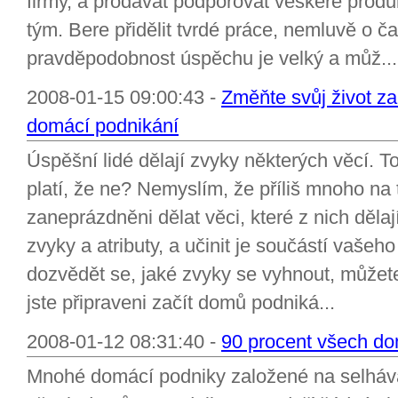
firmy, a prodávat podporovat veškeré produkt
tým. Bere přidělit tvrdé práce, nemluvě o č
pravděpodobnost úspěchu je velký a můž...
2008-01-15 09:00:43 -
Změňte svůj život za
domácí podnikání
Úspěšní lidé dělají zvyky některých věcí. 
platí, že ne? Nemyslím, že příliš mnoho na 
zaneprázdněni dělat věci, které z nich dělají
zvyky a atributy, a učinit je součástí vašeh
dozvědět se, jaké zvyky se vyhnout, můžet
jste připraveni začít domů podniká...
2008-01-12 08:31:40 -
90 procent všech do
Mnohé domácí podniky založené na selhávaj