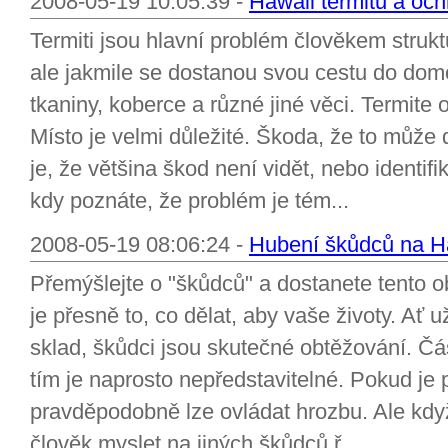
2008-05-19 10:05:39 -
Hawaii termitů a oc
Termiti jsou hlavní problém člověkem struk
ale jakmile se dostanou svou cestu do do
tkaniny, koberce a různé jiné věci. Termit
Místo je velmi důležité. Škoda, že to může
je, že většina škod není vidět, nebo identif
kdy poznáte, že problém je tém...
2008-05-19 08:06:24 -
Hubení škůdců na H
Přemýšlejte o "škůdců" a dostanete tento o
je přesně to, co dělat, aby vaše životy. Ať 
sklad, škůdci jsou skutečné obtěžování. Čá
tím je naprosto nepředstavitelné. Pokud je 
pravděpodobně lze ovládat hrozbu. Ale kdy
člověk myslet na jiných škůdců ř...