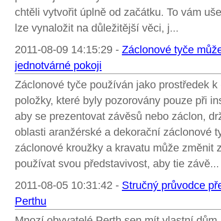
chtěli vytvořit úplně od začátku. To vám uše
lze vynaložit na důležitější věci, j...
2011-08-09 14:15:29 -
Záclonové tyče může
jednotvárné pokoji
Záclonové tyče používán jako prostředek k
položky, které byly pozorovány pouze při in
aby se prezentovat závěsů nebo záclon, drže
oblasti aranžérské a dekorační záclonové t
záclonové kroužky a kravatu může změnit 
používat svou představivost, aby tie závě...
2011-08-05 10:31:42 -
Stručný průvodce př
Perthu
Mnozí obyvatelé Perth sen mít vlastní dům