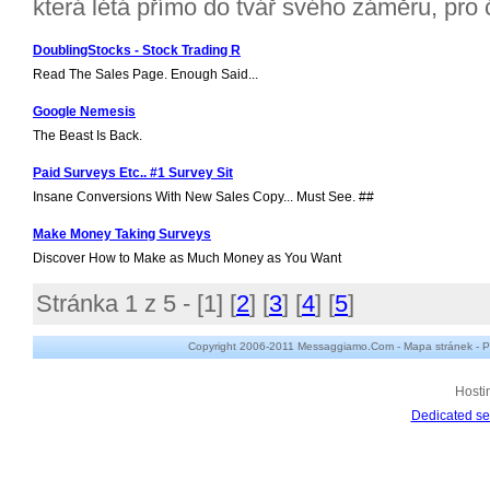
která létá přímo do tvář svého záměru, pro ča
DoublingStocks - Stock Trading R
Read The Sales Page. Enough Said...
Google Nemesis
The Beast Is Back.
Paid Surveys Etc.. #1 Survey Sit
Insane Conversions With New Sales Copy... Must See. ##
Make Money Taking Surveys
Discover How to Make as Much Money as You Want
Stránka 1 z 5 - [
1
] [
2
] [
3
] [
4
] [
5
]
Copyright 2006-2011 Messaggiamo.Com -
Mapa stránek
-
P
Hosti
Dedicated se