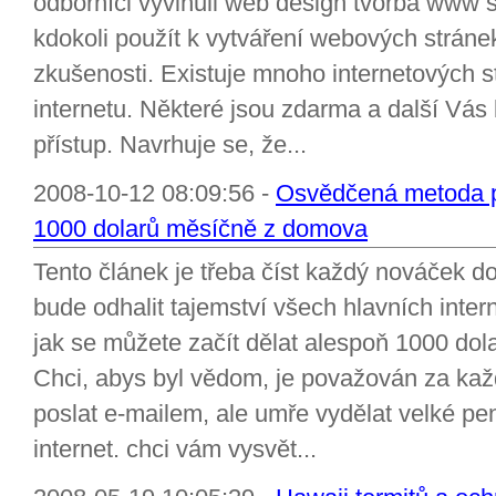
odborníci vyvinuli web design tvorba www s
kdokoli použít k vytváření webových stráne
zkušenosti. Existuje mnoho internetových s
internetu. Některé jsou zdarma a další Vás 
přístup. Navrhuje se, že...
2008-10-12 08:09:56 -
Osvědčená metoda pr
1000 dolarů měsíčně z domova
Tento článek je třeba číst každý nováček d
bude odhalit tajemství všech hlavních inter
jak se můžete začít dělat alespoň 1000 d
Chci, abys byl vědom, je považován za kaž
poslat e-mailem, ale umře vydělat velké p
internet. chci vám vysvět...