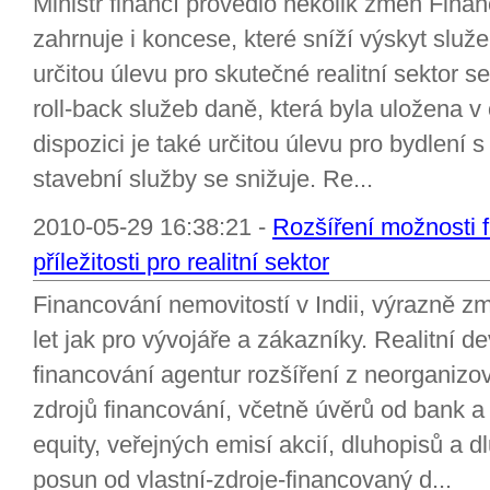
Ministr financí provedlo několik změn Finan
zahrnuje i koncese, které sníží výskyt služe
určitou úlevu pro skutečné realitní sektor s
roll-back služeb daně, která byla uložena 
dispozici je také určitou úlevu pro bydlení
stavební služby se snižuje. Re...
2010-05-29 16:38:21 -
Rozšíření možnosti 
příležitosti pro realitní sektor
Financování nemovitostí v Indii, výrazně z
let jak pro vývojáře a zákazníky. Realitní de
financování agentur rozšíření z neorganizo
zdrojů financování, včetně úvěrů od bank a 
equity, veřejných emisí akcií, dluhopisů a d
posun od vlastní-zdroje-financovaný d...