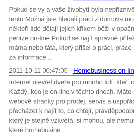
Pokud se vy a vaše živobytí byla nepřízni
tento Možná jste hledali práci z domova mo
někteří lidé dělají jejich křikem běží v op
peníze on-line Pokud se najít správné přílež
máma nebo táta, který přišel o práci, práce
za informace...
2011-10-11 00:47:05 -
Homebusiness on-lin
Internet otevřel dveře pro mnoho lidí, kteří
Každý, kdo je on-line v těchto dnech. Máte-l
webové stránky pro prodej, servis a uspořá
přecházet k najít to, co chtějí, pravděpodo
který je stejně vzkvétá. si mohou, ale nemus
které homebusine...