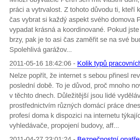
práci a vytrvalost. Z tohoto důvodu ti, kteří
čas vybrat si každý aspekt svého domova Pe
vypadat krásná a koordinované. Pokud jste
brzy, pak je to asi čas zaměřit se na své b
Spolehlivá garážov...
2011-05-16 18:42:06 -
Kolik typů pracovníc
Nelze popřít, že internet s sebou přinesl re
poslední době. To je důvod, proč mnoho nov
v těchto dnech. Důležitější jsou lidé vyděl
prostřednictvím různých domácí práce dnes
profesí doma k dispozici na internetu týkají
vyhledávače, propojení budovy, aff...
2011-04-27 23:01:24 -
Bezpečnostní opatřen