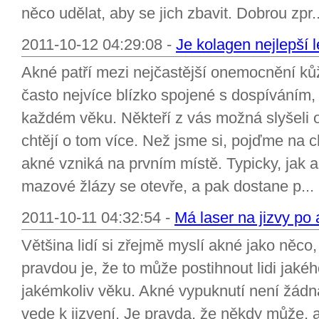
něco udělat, aby se jich zbavit. Dobrou zpr..
2011-10-12 04:29:08 -
Je kolagen nejlepší 
Akné patří mezi nejčastější onemocnění kůž
často nejvíce blízko spojené s dospíváním
každém věku. Někteří z vás možná slyšeli o
chtějí o tom více. Než jsme si, pojďme na ch
akné vzniká na prvním místě. Typicky, jak a
mazové žlázy se otevře, a pak dostane p...
2011-10-11 04:32:54 -
Má laser na jizvy po 
Většina lidí si zřejmě myslí akné jako něco,
pravdou je, že to může postihnout lidi jakéh
jakémkoliv věku. Akné vypuknutí není žádn
vede k jizvení. Je pravda, že někdy může, a