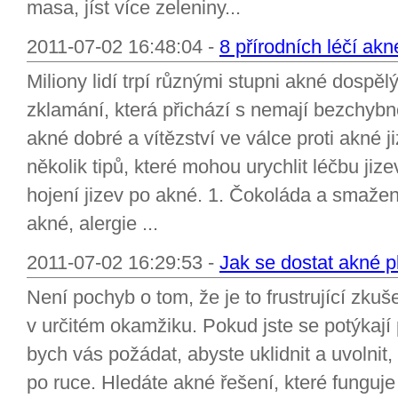
masa, jíst více zeleniny...
2011-07-02 16:48:04 -
8 přírodních léčí akn
Miliony lidí trpí různými stupni akné dospěl
zklamání, která přichází s nemají bezchybnou
akné dobré a vítězství ve válce proti akné j
několik tipů, které mohou urychlit léčbu ji
hojení jizev po akné. 1. Čokoláda a smaže
akné, alergie ...
2011-07-02 16:29:53 -
Jak se dostat akné pl
Není pochyb o tom, že je to frustrující zkuš
v určitém okamžiku. Pokud jste se potýkají
bych vás požádat, abyste uklidnit a uvolnit,
po ruce. Hledáte akné řešení, které funguj