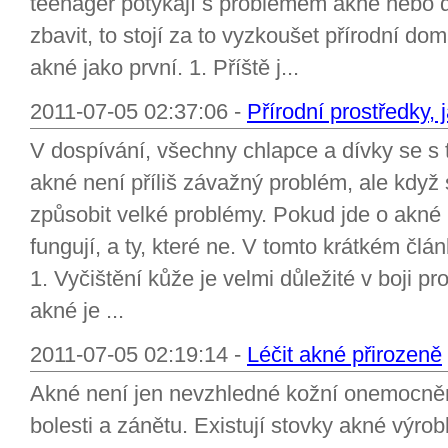
teenager potýkají s problémem akné nebo 
zbavit, to stojí za to vyzkoušet přírodní do
akné jako první. 1. Příště j...
2011-07-05 02:37:06 -
Přírodní prostředky,
V dospívání, všechny chlapce a dívky se s
akné není příliš závažný problém, ale když 
způsobit velké problémy. Pokud jde o akné lé
fungují, a ty, které ne. V tomto krátkém člá
1. Vyčištění kůže je velmi důležité v boji pro
akné je ...
2011-07-05 02:19:14 -
Léčit akné přirozeně
Akné není jen nevzhledné kožní onemocnění
bolesti a zánětu. Existují stovky akné výr