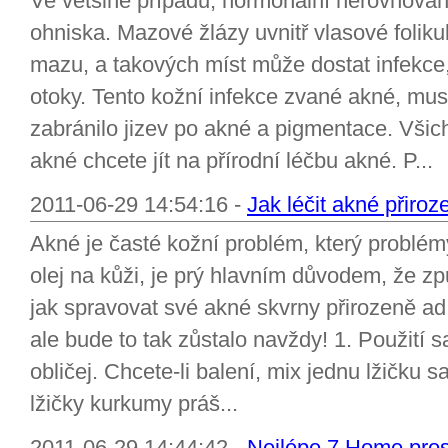
Ve většině případů, hormonální nerovnováha
ohniska. Mazové žlázy uvnitř vlasové folik
mazu, a takových míst může dostat infekce,
otoky. Tento kožní infekce zvané akné, musí
zabránilo jizev po akné a pigmentace. Všichn
akné chcete jít na přírodní léčbu akné. P...
2011-06-29 14:54:16 -
Jak léčit akné přiroz
Akné je časté kožní problém, který problém
olej na kůži, je prý hlavním důvodem, že z
jak spravovat své akné skvrny přirozeně ad t
ale bude to tak zůstalo navždy! 1. Použití 
obličej. Chcete-li balení, mix jednu lžičku 
lžičky kurkumy práš...
2011-06-29 14:44:42 -
Nejlépe 7 Home pros