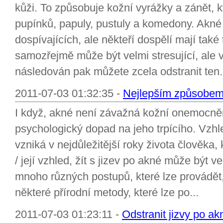
kůži. To způsobuje kožní vyrážky a zánět, 
pupínků, papuly, pustuly a komedony. Akné
dospívajících, ale někteří dospělí mají tak
samozřejmě může být velmi stresující, ale 
následován pak můžete zcela odstranit ten.
2011-07-03 01:32:35 -
Nejlepším způsobem, 
I když, akné není závažná kožní onemocněn
psychologický dopad na jeho trpícího. Vzh
vzniká v nejdůležitější roky života člověka,
/ její vzhled, žít s jizev po akné může být v
mnoho různých postupů, které lze provádět,
některé přírodní metody, které lze po...
2011-07-03 01:23:11 -
Odstranit jizvy po a