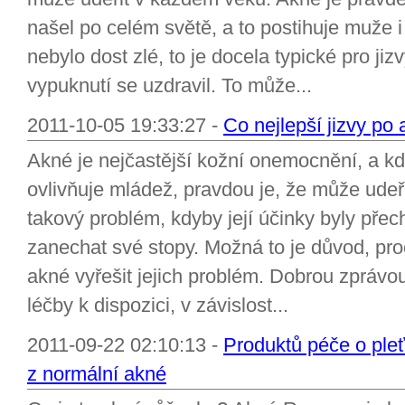
našel po celém světě, a to postihuje muže 
nebylo dost zlé, to je docela typické pro ji
vypuknutí se uzdravil. To může...
2011-10-05 19:33:27 -
Co nejlepší jizvy po
Akné je nejčastější kožní onemocnění, a kd
ovlivňuje mládež, pravdou je, že může udeř
takový problém, kdyby její účinky byly př
zanechat své stopy. Možná to je důvod, proč 
akné vyřešit jejich problém. Dobrou zprávou
léčby k dispozici, v závislost...
2011-09-22 02:10:13 -
Produktů péče o pleť 
z normální akné