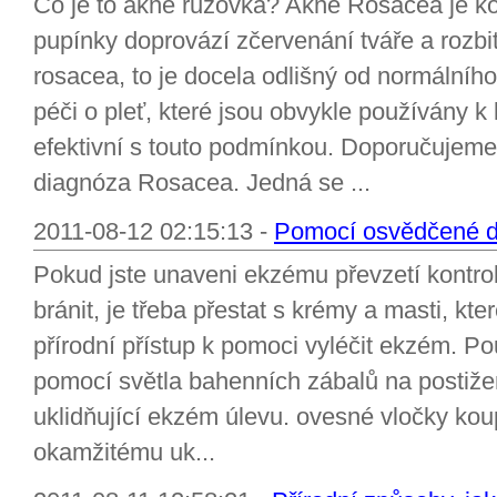
Co je to akné růžovka? Akné Rosacea je ko
pupínky doprovází zčervenání tváře a rozbi
rosacea, to je docela odlišný od normálního
péči o pleť, které jsou obvykle používány 
efektivní s touto podmínkou. Doporučujeme 
diagnóza Rosacea. Jedná se ...
2011-08-12 02:15:13 -
Pomocí osvědčené d
Pokud jste unaveni ekzému převzetí kontrol
bránit, je třeba přestat s krémy a masti, kter
přírodní přístup k pomoci vyléčit ekzém. Pou
pomocí světla bahenních zábalů na postižen
uklidňující ekzém úlevu. ovesné vločky koup
okamžitému uk...