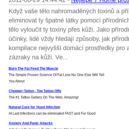
Když vaše tělo nahromaděných toxinů a příl
eliminovat ty špatné látky pomocí přírodní
tělo vyloučit ty toxiny přes kůži. Jako příro
účinky, lidé vždy hledají způsoby, jak příro
kompilace nejvyšší domácí prostředky pro a
zázraky na kůži. Ve...
Burn The Fat Feed The Muscle
The Simple Proven Science Of Fat Loss No One Else Will Tell
You About
Chopper-Tattoo - Top Tattoo Offe
The #1 Tattoo Gallery On The Web. Amazing!
Natural Cure for Yeast Infection
At Last Infections can be eliminated FAST and For Good
Anxiety And Panic Attacks