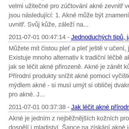
velmi užitečné pro zúčtování akné zevnitř v
jsou následující: 1. Akné může být znamen
uvnitř. Svůj kůže, záleží na...
2011-07-01 00:47:14 -
Jednoduchých tipů, j
Můžete mít čistou pleť a pleť ještě v učení, 
Existuje mnoho alternativ k tradiční léčbě 
jak se léčit akné přirozeně. Akné je zánět 
Přírodní produkty snížit akné pomocí vyčiš
mýdlem akné - si musí umýt si obličej dvak
pro akné. J...
2011-07-01 00:37:38 -
Jak léčit akné přírod
Akné je jedním z nejběžnějších kožních pro
dospělí i mladiství. Šance na získání akné 