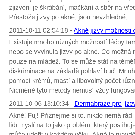
zjizvení je škrábání, mačkání a sběr na vřed
Přestože jizvy po akné, jsou nevzhledné,...
2011-10-11 02:54:18 -
Akné jizvy možnosti 
Existuje mnoho různých možností léčby tam p
nebo se vyvinula jizvy po akné. Co možná n
pouze na mládež. To se může stát na téměř
diskriminace na základě pohlaví buď. Mnoh
pomocí krémů, mastí a libovolný počet růz
Nicméně tyto metody nemusí vždy fungovat,
2011-10-06 13:10:34 -
Dermabraze pro jize
Akné! Fuj! Přiznejme si to, nikdo nemá rád,
lidí myslí na to jako problém, který postihu
může udeřit v každém věku. Akné je pravdě