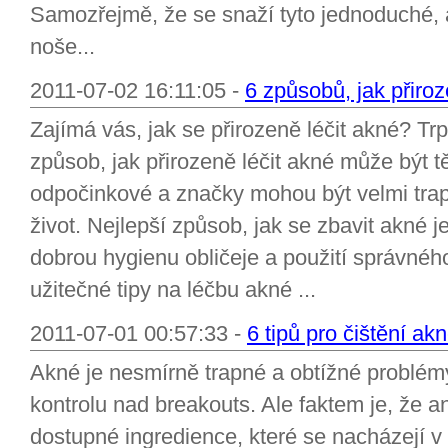
Samozřejmě, že se snaží tyto jednoduché, a
noše...
2011-07-02 16:11:05 -
6 způsobů, jak přiroz
Zajímá vás, jak se přirozeně léčit akné? Trpí
způsob, jak přirozeně léčit akné může být tě
odpočinkové a značky mohou být velmi trapn
život. Nejlepší způsob, jak se zbavit akné je
dobrou hygienu obličeje a použití správnéh
užitečné tipy na léčbu akné ...
2011-07-01 00:57:33 -
6 tipů pro čištění ak
Akné je nesmírně trapné a obtížné problémy
kontrolu nad breakouts. Ale faktem je, že 
dostupné ingredience, které se nacházejí 