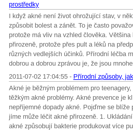
prostředky
I když akné není život ohrožující stav, v n
způsobit bolest a zánět. To je často považ
protože má vliv na vzhled člověka. Většina 
přirozeně, protože přes pult a léků na pře
různých vedlejších účinků. Přírodní léčba
dobrou a dobrou zprávou je, že jsou mnohe
2011-07-02 17:04:55 -
Přírodní způsoby, jak
Akné je běžným problémem pro teenagery, ale
těžkým akné problémy. Akné prevence je k
nepříjemné dopady akné. Pojďme se blíže po
jíme může léčit akné přirozeně. 1. Ukládán
akné způsobují bakterie produkovat více pup