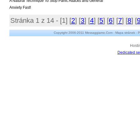
A Natural Technique To Stop Panic Attacks and General
Anxiety Fast!
Stránka 1 z 14 - [
1
] [
2
] [
3
] [
4
] [
5
] [
6
] [
7
] [
8
] [
Copyright 2006-2011 Messaggiamo.Com -
Mapa stránek
-
P
Hosti
Dedicated se