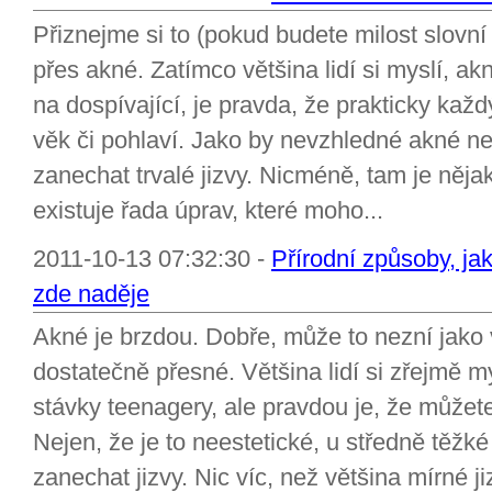
Přiznejme si to (pokud budete milost slovní 
přes akné. Zatímco většina lidí si myslí, ak
na dospívající, je pravda, že prakticky kaž
věk či pohlaví. Jako by nevzhledné akné neb
zanechat trvalé jizvy. Nicméně, tam je něja
existuje řada úprav, které moho...
2011-10-13 07:32:30 -
Přírodní způsoby, jak
zde naděje
Akné je brzdou. Dobře, může to nezní jako 
dostatečně přesné. Většina lidí si zřejmě m
stávky teenagery, ale pravdou je, že můžete
Nejen, že je to neestetické, u středně těž
zanechat jizvy. Nic víc, než většina mírné 