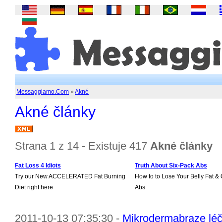
Messaggiamo.Com
»
Akné
Akné články
Strana 1 z 14 - Existuje 417
Akné články
Fat Loss 4 Idiots
Truth About Six-Pack Abs
Try our New ACCELERATED Fat Burning
How to to Lose Your Belly Fat & 
Diet right here
Abs
2011-10-13 07:35:30 -
Mikrodermabraze léč