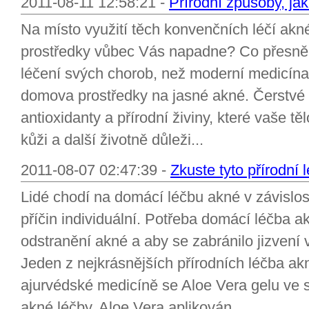
2011-08-11 12:58:21 -
Přírodní způsoby, jak
Na místo využití těch konvenčních léčí ak
prostředky vůbec Vás napadne? Co přesně si
léčení svých chorob, než moderní medicína
domova prostředky na jasné akné. Čerstvé 
antioxidanty a přírodní živiny, které vaše tě
kůži a další životně důleži...
2011-08-07 02:47:39 -
Zkuste tyto přírodní 
Lidé chodí na domácí léčbu akné v závislo
příčin individuální. Potřeba domácí léčba 
odstranění akné a aby se zabránilo jizvení 
Jeden z nejkrásnějších přírodních léčba ak
ajurvédské medicíně se Aloe Vera gelu ve s
akné léčby. Aloe Vera aplikován...