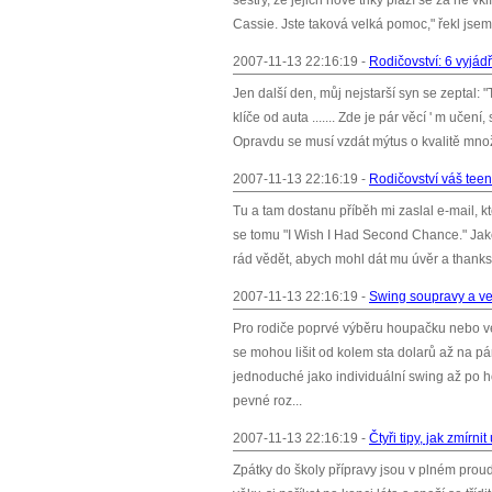
sestry, že jejich nové triky plazí se za ně v
Cassie. Jste taková velká pomoc," řekl jsem.
2007-11-13 22:16:19 -
Rodičovství: 6 vyjádř
Jen další den, můj nejstarší syn se zeptal: 
klíče od auta ....... Zde je pár věcí ' m učení
Opravdu se musí vzdát mýtus o kvalitě množst
2007-11-13 22:16:19 -
Rodičovství váš teen
Tu a tam dostanu příběh mi zaslal e-mail, k
se tomu "I Wish I Had Second Chance." Jako 
rád vědět, abych mohl dát mu úvěr a thanks.Giv
2007-11-13 22:16:19 -
Swing soupravy a ve
Pro rodiče poprvé výběru houpačku nebo venk
se mohou lišit od kolem sta dolarů až na p
jednoduché jako individuální swing až po h
pevné roz...
2007-11-13 22:16:19 -
Čtyři tipy, jak zmírni
Zpátky do školy přípravy jsou v plném proud