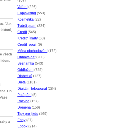
(307)
Vaření
(226)
Copywriting
(553)
Kosmetika
(22)
ou: "Jak
Tvůrčí psaní
(224)
 faktorů,
Credit
(545)
Kreditní karty
(63)
Credit repair
(9)
Měna obchodování
(172)
ve všech
Obnova dat
(200)
 lidem,
Seznamka
(543)
Oddlužení
(725)
Diabetiků
(127)
Dieta
(1181)
i
Digitální fotoaparát
(284)
tane. Do
Potápění
(5)
 Vaše
Rozvod
(157)
Doména
(156)
Tipy pro jízdu
(169)
Ebay
(87)
matky a
Ebook
(214)