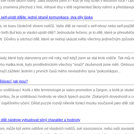
dit své nové školní rutiny: Jaká budova jsem v? Kdo je můj učitel v letošním roce? Op
koly znamená přechod z líné, mlhavé dny v létě regimented školy rutinní a představuje 
elf-ujistil dítěte: jedné straně komunikace, dva díly láska
ve tvaru částečně vlivem rodičů. Vaše dítě se nerodí s self-obraz nebo self-pojišt
birth.But kdo je vlastní-ujistil dítě? Jednoduše řečeno, je to dítě, které je přesvědč
osti. Důvěru a odchozí dítě, které se nebojí ukázat světu všechny jedinečným způsobe
ady, které byly stanoveny pro mě roky, než když jsem se stal krok rodiče. Tak můj n
jeho matka krok, bylo prostřednictvím všechny "snaží" zkušenosti jsme měli. Omlou
i snaží zážitek! Jedním z prvních časů mého nevlastního syna "pokusil&quo...
lávací, jak jsou?
 vzdělávací. Kolik z této terminologie je sales promotion a žargon, a kolik je skut
ritou, že je vzdělávací hodnotu ve všech typech puzzle. Získaných dovedností a cvi
 úspěšného učení. Dělat puzzle rozvíjí několik funkcí mozku současně jako dítě z
é dítě nástroje vybudovat silný charakter a hodnoty
vem, může být velmi odlišné od vlastních rodičů, své sourozence, nebo vaši soused