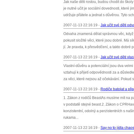
Jak naše děti rostou, budou chodit do školy 
je nutné učit je sociální dovednosti, které ji
udržuje přátele a jednat s důvěrou. Tyto sc
2007-11-13 22:16:19 -
Jak učit své děti od
Odvaha znamená dělat správnou věc, když je
pokusit složité věci, které jsou dobré. Má s
jí. Je pravda, k přesvědčení, a takto dobré 
2007-11-13 22:16:19 -
Jak učit své děti vla
Vlastní-důvěru a potenciální jsou dva velmi 
vztahují k přijetí odpovědnosti za a důsledke
za věci, které nejsou až očekávání. Pokud s
2007-11-13 22:16:19 -
Rodiče batolat a pře
1. Zákon z rodičů BeastAs musíme mít na p
v podstatě stejné beast.2. Zákon o CPRHavi
konzistentní, odolný a perzistentních s naši
rukama...
2007-11-13 22:16:19 -
Say no to jídla chao