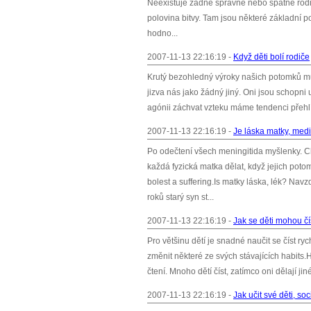
Neexistuje žádné správné nebo špatné rodičo
polovina bitvy. Tam jsou některé základní po
hodno...
2007-11-13 22:16:19 -
Když děti bolí rodiče
Krutý bezohledný výroky našich potomků mů
jizva nás jako žádný jiný. Oni jsou schopni u
agónii záchvat vzteku máme tendenci přehlíže
2007-11-13 22:16:19 -
Je láska matky, med
Po odečtení všech meningitida myšlenky. Chř
každá fyzická matka dělat, když jejich pot
bolest a suffering.Is matky láska, lék? N
roků starý syn st...
2007-11-13 22:16:19 -
Jak se děti mohou čís
Pro většinu dětí je snadné naučit se číst ryc
změnit některé ze svých stávajících habits.
čtení. Mnoho dětí číst, zatímco oni dělají jin
2007-11-13 22:16:19 -
Jak učit své děti, so