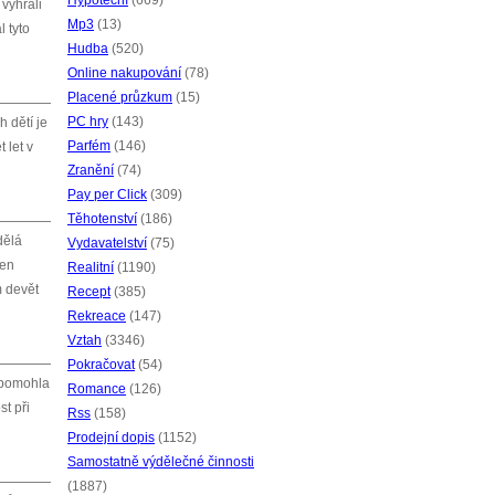
Hypoteční
(669)
 vyhráli
Mp3
(13)
l tyto
Hudba
(520)
Online nakupování
(78)
Placené průzkum
(15)
PC hry
(143)
 dětí je
Parfém
(146)
 let v
Zranění
(74)
Pay per Click
(309)
Těhotenství
(186)
dělá
Vydavatelství
(75)
jen
Realitní
(1190)
m devět
Recept
(385)
Rekreace
(147)
Vztah
(3346)
Pokračovat
(54)
m pomohla
Romance
(126)
t při
Rss
(158)
Prodejní dopis
(1152)
Samostatně výdělečné činnosti
(1887)