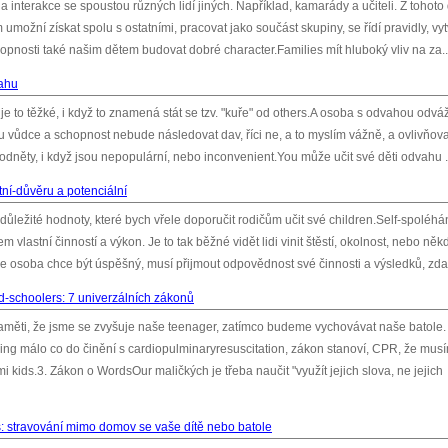
a interakce se spoustou různých lidí jiných. Například, kamarády a učiteli. Z tohot
m umožní získat spolu s ostatními, pracovat jako součást skupiny, se řídí pravidly, vyt
hopnosti také našim dětem budovat dobré character.Families mít hluboký vliv na za..
vahu
 to těžké, i když to znamená stát se tzv. "kuře" od others.A osoba s odvahou odváž
ílu vůdce a schopnost nebude následovat dav, říci ne, a to myslím vážně, a ovlivňova
podněty, i když jsou nepopulární, nebo inconvenient.You může učit své děti odvahu .
stní-důvěru a potenciální
důležité hodnoty, které bych vřele doporučit rodičům učit své children.Self-spoléhá
m vlastní činností a výkon. Je to tak běžné vidět lidi vinit štěstí, okolnost, nebo něk
e osoba chce být úspěšný, musí přijmout odpovědnost své činnosti a výsledků, zda 
d-schoolers: 7 univerzálních zákonů
aměti, že jsme se zvyšuje naše teenager, zatímco budeme vychovávat naše batole.
ng málo co do činění s cardiopulminaryresuscitation, zákon stanoví, CPR, že mus
mi kids.3. Zákon o WordsOur maličkých je třeba naučit "využít jejich slova, ne jejich
s: stravování mimo domov se vaše dítě nebo batole