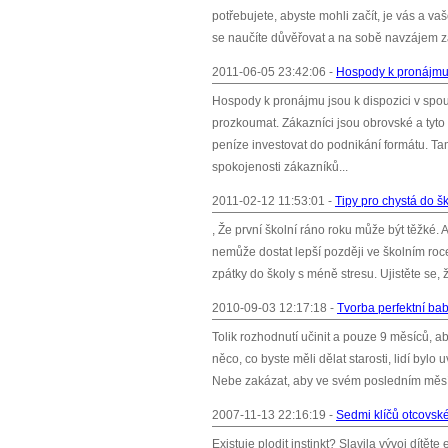
potřebujete, abyste mohli začít, je vás a v
se naučíte důvěřovat a na sobě navzájem zá
2011-06-05 23:42:06 -
Hospody k pronájmu
Hospody k pronájmu jsou k dispozici v spoust
prozkoumat. Zákazníci jsou obrovské a tyt
peníze investovat do podnikání formátu. Ta
spokojenosti zákazníků...
2011-02-12 11:53:01 -
Tipy pro chystá do š
, Že první školní ráno roku může být těžké. A
nemůže dostat lepší později ve školním roce
zpátky do školy s méně stresu. Ujistěte se, 
2010-09-03 12:17:18 -
Tvorba perfektní bab
Tolik rozhodnutí učinit a pouze 9 měsíců, ab
něco, co byste měli dělat starosti, lidí bylo
Nebe zakázat, aby ve svém posledním měsíci 
2007-11-13 22:16:19 -
Sedmi klíčů otcovsk
Existuje plodit instinkt? Slavila vývoj dítěte