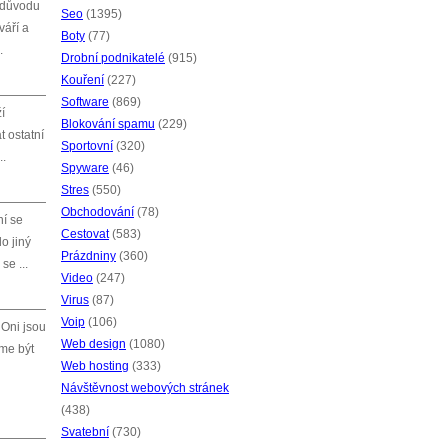
o důvodu
Seo
(1395)
váří a
Boty
(77)
.
Drobní podnikatelé
(915)
Kouření
(227)
Software
(869)
í
Blokování spamu
(229)
t ostatní
Sportovní
(320)
..
Spyware
(46)
Stres
(550)
Obchodování
(78)
ní se
Cestovat
(583)
do jiný
Prázdniny
(360)
se ...
Video
(247)
Virus
(87)
Voip
(106)
 Oni jsou
Web design
(1080)
íme být
Web hosting
(333)
Návštěvnost webových stránek
(438)
Svatební
(730)