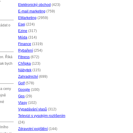
,
Elektronický obchod
(423)
E-mail marketing
(759)
EMarketing
(2959)
Esej
(224)
žádat o
Ezine
(317)
Móda
(314)
Finance
(1319)
Rybaření
(254)
en. Říká
Fitness
(672)
tak bych
Chřipka
(123)
Nábytek
(115)
Zahradnictví
(699)
Golf
(578)
 a ceny
Google
(100)
ejně
Gps
(29)
dné
Vlasy
(102)
Vypadávání vlasů
(312)
Televizi s vysokým rozlišením
(24)
olního
Zdravotní pojištění
(144)