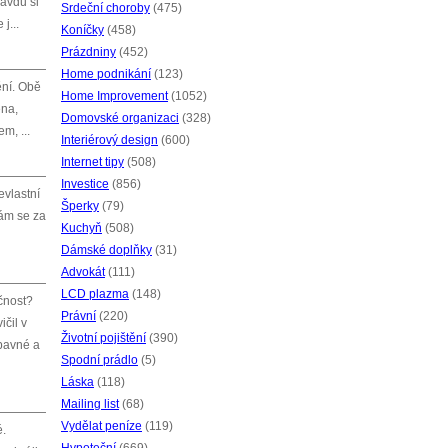
ravdu si
Srdeční choroby
(475)
j...
Koníčky
(458)
Prázdniny
(452)
Home podnikání
(123)
ění. Obě
Home Improvement
(1052)
ena,
Domovské organizaci
(328)
m, ...
Interiérový design
(600)
Internet tipy
(508)
Investice
(856)
evlastní
Šperky
(79)
vám se za
Kuchyň
(508)
Dámské doplňky
(31)
Advokát
(111)
LCD plazma
(148)
ečnost?
Právní
(220)
čil v
Životní pojištění
(390)
ábavné a
Spodní prádlo
(5)
Láska
(118)
Mailing list
(68)
Vydělat peníze
(119)
é.