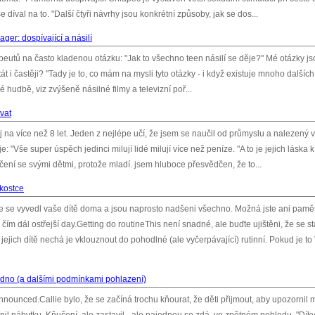
díval na to. "Další čtyři návrhy jsou konkrétní způsoby, jak se dos...
ger: dospívající a násilí
eutů na často kladenou otázku: "Jak to všechno teen násilí se děje?" Mé otázky js
t i častěji? "Tady je to, co mám na mysli tyto otázky - i když existuje mnoho dalších
lné hudbě, viz zvýšeně násilné filmy a televizní poř...
ovat
ej na více než 8 let. Jeden z nejlépe učí, že jsem se naučil od průmyslu a nalezený 
 "Vše super úspěch jedinci milují lidé milují více než peníze. "A to je jejich láska k
é učení se svými dětmi, protože mladí. jsem hluboce přesvědčen, že to...
 kostce
e se vyvedl vaše dítě doma a jsou naprosto nadšeni všechno. Možná jste ani pamět
čím dál ostřejší day.Getting do routineThis není snadné, ale buďte ujištěni, že se s
 jejich dítě nechá je vklouznout do pohodlné (ale vyčerpávající) rutinní. Pokud je to
é dno (a dalšími podmínkami pohlazení)
 announced.Callie bylo, že se začíná trochu kňourat, že děti přijmout, aby upozornil 