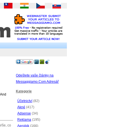
Odešlete vaše články na
Messaggiamo.Com Adresář
Kategorie
 And
Účetnictví
(82)
Akné
(417)
Adsense
(34)
Reklama
(195)
 Vše, co
Aerobik
(166)