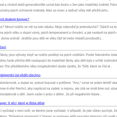
vat a chránit další generationWe uznat tuto touhu u žen jako mateřský instinkt. Pán
 uznány jejich ochranné instinkty. Man as lovec a sběrač vždy měl přežití jeho...
it strategii funguje?
?' Mnozí rodiče se mě na tuto otázku. Moje odpověď je jednoduchá? "Záleží na to
 jejich věku a stupni vývoj, jejich temperament a chování, a jak nastavit na jejich
 doma scénář. Jestliže jsou děti ve věku čtyř let nebo mladší povzbudit j...
učení
koly, jsou výhody, když se rodiče podílejí na jejich vzdělání. Podle Národního úst
diny často přečíst děti nastupující do mateřské školy, aby děti byly v určité zvýhodn
en.The předškolního věku longitudinální studie zjistila, že "Děti, které se číst al...
inteligentní úst vědět všechno
domácnosti, a zeptal se, pokud bojovali s potížemi. "Ano," ozval se jeden téměř ok
know-it-vše! Nechci, aby naplácat na zadek, a nejsou, ale zdá se smát time out, výs
mostatnosti u dětí. Jsem našel v práci s dětmi , že při negativním Násle...
ger: 8 věcí, které je třeba dělat
cí vyrůstají v není svět, ve kterém jsme vyrůstali. V případě, že jste vůbec pochyb, že
téma: "Průměrná dospívající Chlapec je vystaven větší sexuální stimulaci při cestě 