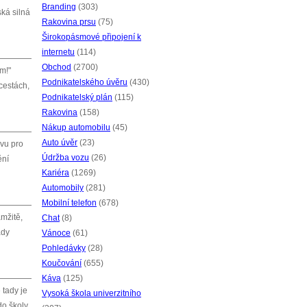
Branding
(303)
ská silná
Rakovina prsu
(75)
Širokopásmové připojení k
internetu
(114)
Obchod
(2700)
m!"
Podnikatelského úvěru
(430)
 cestách,
Podnikatelský plán
(115)
Rakovina
(158)
Nákup automobilu
(45)
Auto úvěr
(23)
avu pro
Údržba vozu
(26)
ění
Kariéra
(1269)
Automobily
(281)
Mobilní telefon
(678)
amžitě,
Chat
(8)
ady
Vánoce
(61)
Pohledávky
(28)
Koučování
(655)
Káva
(125)
 tady je
Vysoká škola univerzitního
do školy,