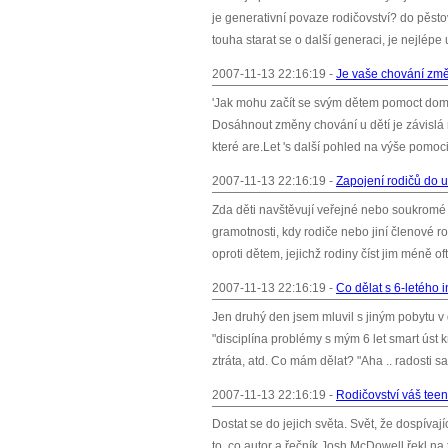
je generativní povaze rodičovství? do pěsto
touha starat se o další generaci, je nejlépe
2007-11-13 22:16:19 -
Je vaše chování změn
'Jak mohu začít se svým dětem pomoct doma
Dosáhnout změny chování u dětí je závislá na
které are.Let 's další pohled na výše pomoci
2007-11-13 22:16:19 -
Zapojení rodičů do 
Zda děti navštěvují veřejné nebo soukromé š
gramotnosti, kdy rodiče nebo jiní členové ro
oproti dětem, jejichž rodiny číst jim méně oft
2007-11-13 22:16:19 -
Co dělat s 6-letého 
Jen druhý den jsem mluvil s jiným pobytu v 
"disciplína problémy s mým 6 let smart úst 
ztráta, atd. Co mám dělat? "Aha .. radosti sa
2007-11-13 22:16:19 -
Rodičovství váš teena
Dostat se do jejich světa. Svět, že dospívají
to, co autor a řečník Josh McDowell řekl na 