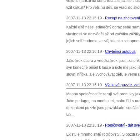
věku-si naříkat na konci léta a snaží se tří
vzít kalkul? Pro většinu dětí, se vrací do š
2007-11-13 22:16:19 -
Recept na zhotovení s
Každé dítě nese jedinečný obraz sebe sama, 
vlastnosti se dozvěděl až od začátku zážitky 
jejich self-hodnota, a svůj talent a schopn
2007-11-13 22:16:19 -
Chybějící autobus
Jako krok dcera a vnučka krok, jsem za příkl
syn konečně přišel k lásce a úctě mě jako 
slovní hříčka, ale vychovávat děti, je velm
2007-11-13 22:16:19 -
Výukové puzzle, vzdě
Mnoho společností inzerují své produkty jako
Jako pedagog na mnoho let, mohu říci s auto
dokončení puzzle jsou prazákladní součástí
tak...
2007-11-13 22:16:19 -
Rodičovství - dát sv
Existuje mnoho stylů rodičovství. S pozdra