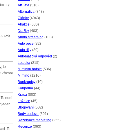
vím hry
Affiliate
(518)
Alternativa
(843)
Články
(4943)
Atrakce
(686)
Dražby
(403)
áte své
Audio streaming
(108)
Auto péče
(32)
Auto díly
(39)
Automatická odpověď
(2)
Letecká
(215)
, to
Miminka batole
(536)
e všichni
Mimino
(1210)
Bankruptcy
(10)
Koupelna
(44)
Krása
(803)
 To není
Ložnice
(45)
t jeden.
Blogování
(502)
Body budova
(301)
Rezervace marketing
(255)
Recenze
(363)
raci. To