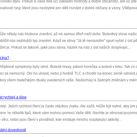
vství stylu. Pokud si vaše děti učí základní hodnoty a dobré občanství, ale už jste
vahové rysy, které jsou nezbytné pro děti rozvíjet v dobré občany a vzory. Vštěpova
že někdy nás hluboce zranění, až na samou dřeň naší duše. Bolestivý slova našich
blížit nás nejhlubší typ zranění. Když se slovy "Já tě nenávidím" spurt vyšel z úst pět
t je. Pokud se takové, jaké jsou slova, házeli na nás z úst našich dospívajíc...
icína?
ipkové symptomy byly silné. Bolesti hlavy, pálení horečka a bolest v krku. Tak co 
omci se nemocný. Oni ho uhasit, nebo ji hodně TLC a chodili na konec země odnést 
avzdory všem mateřským rituály uvedených výše. Nedochází k žádným změnám v mé
t rychleji a lépe
hleji. Jejich rychlost čtení je často otázkou zvyku. Ale začít, může být nutné, aby ji
Here 're několik tipů, které vám mohou pomoci Vaše děti: Nechte je věnovat pozornos
é věci, nebo jsou čtení v prostředí, kde existuje mnoho rozptylující aktivity...
ciální dovednosti