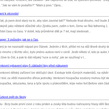
klínil nábytku. Kňučení, ale zastavil - ale najednou se zdá, ve zpětném pohledu. "Díky
 "Jak se vám to podařilo?" "Mám ji pivo." Opra...
ení k otcovství
"Tati, já jsem dost starý na to, aby vám zavolal tati?" Nebude trvat dlouho, než bude 
, stejně jako některé důležité věci Zjistila jsem, zatím o tom, čemu se říká fathering.1.
ví času vs času. V době, kdy průměrné dítě je 7 let, mají sledovali...
ager: 3 způsoby, jak se o čas,
terý je ne-nasnadě nápad pro článek. Jedním z těch, přišel mi na stůl těsně druhý d
mnoho z těchto věci, bylo jméno autora není v ceně. Jestli někdo ví, kdo je autor, 
e to číst, a pak to dát nějaký 'ruce a nohy', jak se využívají v l...
nkovní vybavení play-5 základní tipy před nákupem
ovní dětský zařízení lze skličující úkol. Existuje tolik různých materiálů, na výběr
ár tisíc za větší masivního dřeva jednotky. Venkovní houpačka soubory mohou být st
oupačka, skluzavka, lana a tyče spolu s pískovištěm, kóje nebo fort.Before vám žá
t úzkost zpět do školy
u-. Brzy bude první zvon z roku prsten a zvuky léta budou nahrazeny hlasy dětí šk