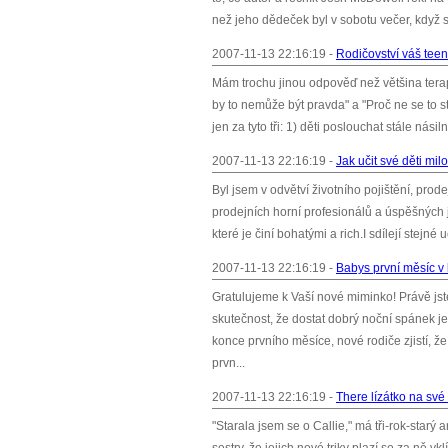
než jeho dědeček byl v sobotu večer, když se 
2007-11-13 22:16:19 -
Rodičovství váš teena
Mám trochu jinou odpověď než většina terap
by to nemůže být pravda" a "Proč ne se to stá
jen za tyto tři: 1) děti poslouchat stále nási
2007-11-13 22:16:19 -
Jak učit své děti mil
Byl jsem v odvětví životního pojištění, prod
prodejních horní profesionálů a úspěšných je:
které je činí bohatými a rich.I sdílejí stejn
2007-11-13 22:16:19 -
Babys první měsíc v
Gratulujeme k Vaší nové miminko! Právě jst
skutečnost, že dostat dobrý noční spánek je 
konce prvního měsíce, nové rodiče zjistí, že
prvn...
2007-11-13 22:16:19 -
There lízátko na sv
"Starala jsem se o Callie," má tři-rok-starý