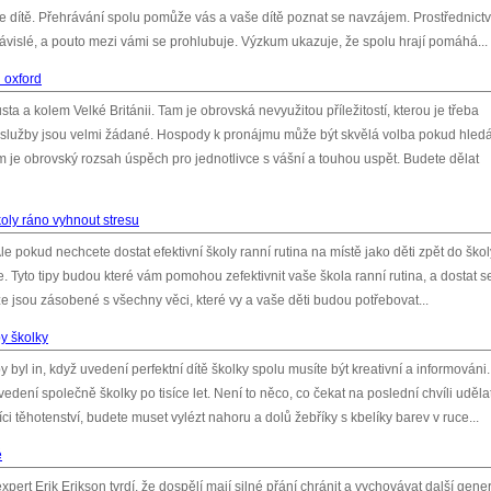
aše dítě. Přehrávání spolu pomůže vás a vaše dítě poznat se navzájem. Prostřednict
vislé, a pouto mezi vámi se prohlubuje. Výzkum ukazuje, že spolu hrají pomáhá...
 oxford
a a kolem Velké Británii. Tam je obrovská nevyužitou příležitostí, kterou je třeba
o služby jsou velmi žádané. Hospody k pronájmu může být skvělá volba pokud hled
m je obrovský rozsah úspěch pro jednotlivce s vášní a touhou uspět. Budete dělat
koly ráno vyhnout stresu
le pokud nechcete dostat efektivní školy ranní rutina na místě jako děti zpět do školy
. Tyto tipy budou které vám pomohou zefektivnit vaše škola ranní rutina, a dostat s
že jsou zásobené s všechny věci, které vy a vaše děti budou potřebovat...
y školky
y byl in, když uvedení perfektní dítě školky spolu musíte být kreativní a informováni.
 uvedení společně školky po tisíce let. Není to něco, co čekat na poslední chvíli uděla
těhotenství, budete muset vylézt nahoru a dolů žebříky s kbelíky barev v ruce...
é
 expert Erik Erikson tvrdí, že dospělí mají silné přání chránit a vychovávat další gene