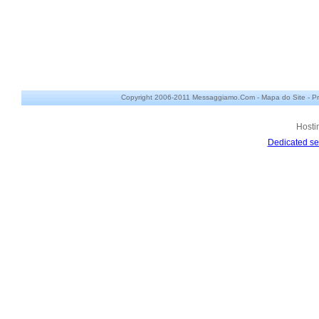
Copyright 2006-2011 Messaggiamo.Com -
Mapa do Site
-
Pr
Hosti
Dedicated se