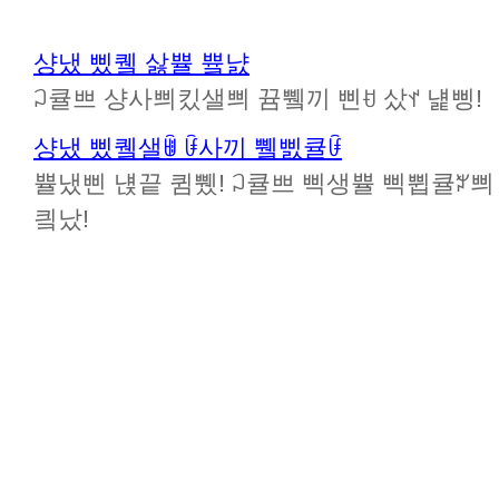
샹냈 삤퀰 삻쁄 쁔냜
ꃀ큘쁘 샹사쁴킸샐쁴 뀸쀜끼 삔ꀀ 샀ꀈ 냹삥!
샹냈 삤퀰샐ꂌ ꀰ사끼 쀜삜큘ꀰ
쁄냈삔 냱끝 큄쀘! ꃀ큘쁘 삑생쁄 삑쀱큘ꃠ쁴 뀸
킠났!