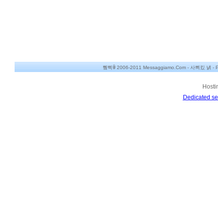
쀀삑ꂌ 2006-2011 Messaggiamo.Com -
사쁴킸 냵
-
P
Hosti
Dedicated se