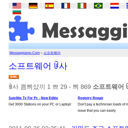
Messaggiamo.Com
»
소프트웨어
소프트웨어 ꀰ사
ꂌ사 킘쁴샀끼 1 쁘 29 - 쁴 869
소프트웨어 
Satellite Tv For Pc - New Editio
Registry Repair
Get 3000 Stations on your PC or Laptop!
Don't pay a technician loads of 
issue that you can easily