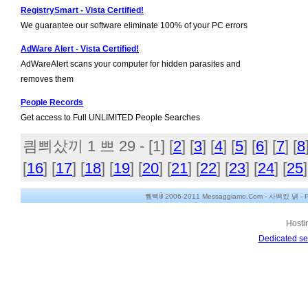
RegistrySmart - Vista Certified!
We guarantee our software eliminate 100% of your PC errors
AdWare Alert - Vista Certified!
AdWareAlert scans your computer for hidden parasites and
removes them
People Records
Get access to Full UNLIMITED People Searches
킘쁴샀끼 1 쁘 29 - [
1
] [
2
] [
3
] [
4
] [
5
] [
6
] [
7
] [
8
[
16
] [
17
] [
18
] [
19
] [
20
] [
21
] [
22
] [
23
] [
24
] [
25
]
쀀삑ꂌ 2006-2011 Messaggiamo.Com -
사쁴킸 냵
-
P
Hosti
Dedicated se