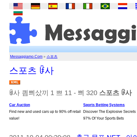
Messaggiamo.Com
»
스포츠
스포츠 ꀰ사
ꂌ사 킘쁴샀끼 1 쁘 11 - 쁴 320
스포츠 ꀰ사
Car Auction
Sports Betting Systems
Find new and used cars up to 90% off retail
Discover The Explosive Secrets
value!
97% Of Your Sports Bets