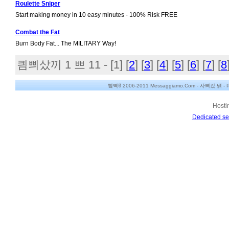
Roulette Sniper
Start making money in 10 easy minutes - 100% Risk FREE
Combat the Fat
Burn Body Fat... The MILITARY Way!
킘쁴샀끼 1 쁘 11 - [
1
] [
2
] [
3
] [
4
] [
5
] [
6
] [
7
] [
8
쀀삑ꂌ 2006-2011 Messaggiamo.Com -
사쁴킸 냵
-
P
Hosti
Dedicated se