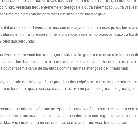
 pessoalmente. Quando os locais não fizerem nenhuma reivindicação que foram 
 do fundo, verificam frequentemente endereços e a outra informação. Outra vez, es
as uma mais precaução para fazer em linha datar mais seguro.
ompletamente confortáveis com uma comunicação em linha e mais povos têm o ac
s datando em linha floresceram. Há muitos locais que têm processos muito curtos do
 lotes das perguntas.
ara livre, embora você tem que pagar dívidas a fim ganhar o acesso à informação d
locais podem boast que têm milhares dos perfis disponíveis. Desde que está livre 
itos povos fazem exame dessa etapa com nenhumas intenções de ir mais mais.
viço datando em linha, verifique para fora das exigências da sociedade primeiram
 tempo ler que etapas o serviço datando fêz exame para assegurar à segurança de
Recorde que não todos é honesto. Apenas porque você poderia se encontrar com
 mentiras sobre sua ou sua vida, você encontrar-se-á com alguns povos nos loca
ul. Mas você pode também encontrar-se com o amor que você tem procurado.