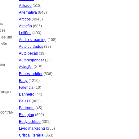
Afiliado
(518)
Alternativa
(843)
Artigos
(4943)
as
Atração
(686)
ades
Leilões
(403)
u-se um
Audio streaming
(108)
s são
Auto cuidados
(32)
Auto peças
(39)
Autoresponder
(2)
 em
Aviação
(215)
Bebés toddler
(536)
Baby
(1210)
Falência
(10)
rança e
Banheiro
(44)
Beleza
(803)
Bedroom
(45)
contrar-
Blogging
(502)
Body edifício
(301)
Livro marketing
(255)
Crítica literária
(363)