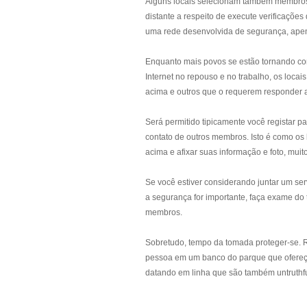
Alguns locais selecionam também membros
distante a respeito de execute verificações
uma rede desenvolvida de segurança, apen
Enquanto mais povos se estão tornando c
Internet no repouso e no trabalho, os locai
acima e outros que o requerem responder a
Será permitido tipicamente você registar p
contato de outros membros. Isto é como os 
acima e afixar suas informação e foto, mu
Se você estiver considerando juntar um ser
a segurança for importante, faça exame do
membros.
Sobretudo, tempo da tomada proteger-se. 
pessoa em um banco do parque que ofereça
datando em linha que são também untruthf