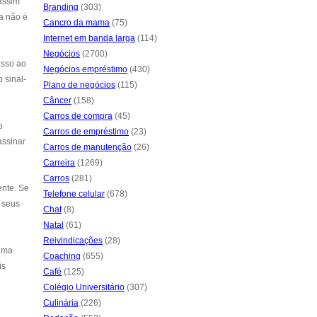
assim
Branding
(303)
ta não é
Cancro da mama
(75)
Internet em banda larga
(114)
Negócios
(2700)
esso ao
Negócios empréstimo
(430)
 sinal-
Plano de negócios
(115)
Câncer
(158)
Carros de compra
(45)
o
Carros de empréstimo
(23)
assinar
Carros de manutenção
(26)
Carreira
(1269)
Carros
(281)
ente. Se
Telefone celular
(678)
 seus
Chat
(8)
Natal
(61)
Reivindicações
(28)
 uma
Coaching
(655)
is
Café
(125)
Colégio Universitário
(307)
Culinária
(226)