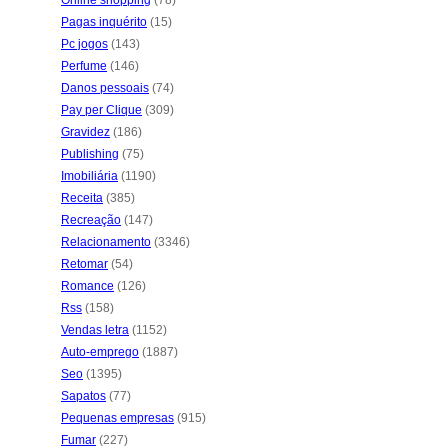
Online shopping
(78)
Pagas inquérito
(15)
Pc jogos
(143)
Perfume
(146)
Danos pessoais
(74)
Pay per Clique
(309)
Gravidez
(186)
Publishing
(75)
Imobiliária
(1190)
Receita
(385)
Recreação
(147)
Relacionamento
(3346)
Retomar
(54)
Romance
(126)
Rss
(158)
Vendas letra
(1152)
Auto-emprego
(1887)
Seo
(1395)
Sapatos
(77)
Pequenas empresas
(915)
Fumar
(227)