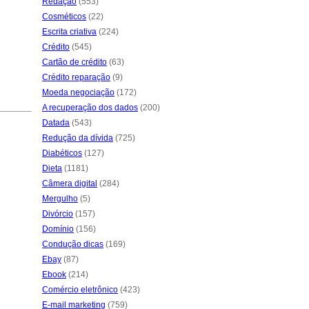
Redação
(553)
Cosméticos
(22)
Escrita criativa
(224)
Crédito
(545)
Cartão de crédito
(63)
Crédito reparação
(9)
Moeda negociação
(172)
A recuperação dos dados
(200)
Datada
(543)
Redução da dívida
(725)
Diabéticos
(127)
Dieta
(1181)
Câmera digital
(284)
Mergulho
(5)
Divórcio
(157)
Domínio
(156)
Condução dicas
(169)
Ebay
(87)
Ebook
(214)
Comércio eletrônico
(423)
E-mail marketing
(759)