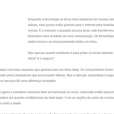
Enquanto a tecnologia se torna mais ingrained em nossas vid
diárias, mais povos estão girando para o Internet para finalid
sociais. E o excesso o passado poucos anos, este transformo
formulário mais aceitado de uma comunicação. Os friendship
dados forma e os relacionamentos feitos em linha.
Mas apenas quanto problema é para juntar os locais datando
linha? E é seguro?
cativa colocada naquelas que giraram para em linha datar. Os consumidores foram
 usado pelos predadores que procuravam vítimas. Mas a atenção aumentada à segu
s serviços fêz uma diferença incredible.
o agora a membros maneiras falar anonymously no início, reservado então para en
ceptora em quartos confidenciais do bate-papo. Com as opções da came da correia
as como a idade.